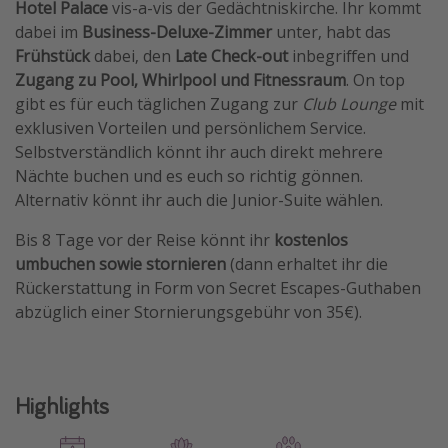
Hotel Palace
vis-a-vis der Gedächtniskirche. Ihr kommt
Travel Know How
dabei im
Business-Deluxe-Zimmer
unter, habt das
Frühstück
dabei, den
Late Check-out
inbegriffen und
Silvesterreisen
Zugang zu Pool, Whirlpool und Fitnessraum
. On top
Last Minute Urlaub Mallorca
gibt es für euch täglichen Zugang zur
Club Lounge
mit
Last Minute Urlaub Deutschland
exklusiven Vorteilen und persönlichem Service.
Selbstverständlich könnt ihr auch direkt mehrere
Nächte buchen und es euch so richtig gönnen.
Alternativ könnt ihr auch die Junior-Suite wählen.
Bis 8 Tage vor der Reise könnt ihr
kostenlos
umbuchen sowie stornieren
(dann erhaltet ihr die
Rückerstattung in Form von Secret Escapes-Guthaben
abzüglich einer Stornierungsgebühr von 35€).
Highlights