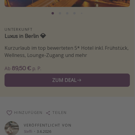
Normandie Urlaub
Goa Urlaub
St. Lucia Urlaub
UNTERKUNFT
Luxus in Berlin 💎
Kefalonia Urlaub
Krabi Urlaub
Kurzurlaub im top bewerteten 5* Hotel inkl. Frühstück,
Wellness, Lounge-Zugang und mehr
Tulum Urlaub
Sri Lanka Rundreise
89,50 €
Ab
p. P.
Japan Rundreise
ZUM DEAL
Reisethemen
Alle Reisethemen
HINZUFÜGEN
TEILEN
Wellnessurlaub
Disneyland Paris
VERÖFFENTLICHT VON
Steffi
·
3.6.2026
Roadtrips