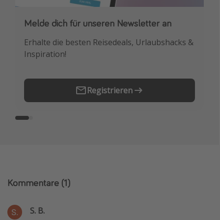
Melde dich für unseren Newsletter an
Downloade unsere App
Erhalte die besten Reisedeals, Urlaubshacks &
Buche die besten Reiseschnäppchen als
Inspiration!
Erstes.
Registrieren
Kommentare
(1)
S. B.