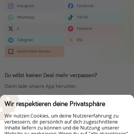
Instagram
Facebook
WhatsApp
TikTok
X
Pinterest
Telegram
RSS
Nachrichten-Service
Du willst keinen Deal mehr verpassen?
Dann lade unsere App herunter.
Wir respektieren deine Privatsphäre
Urlaubspiraten ist Teil der HolidayPirates Group
Wir nutzen Cookies, um deine Nutzererfahrung zu
verbessern, dir persönlich auf dich zugeschnittene
Unsere Märkte
Inhalte liefern zu können und die Nutzung unserer
Website zu analysieren. Wenn du auf "alle akzeptieren"