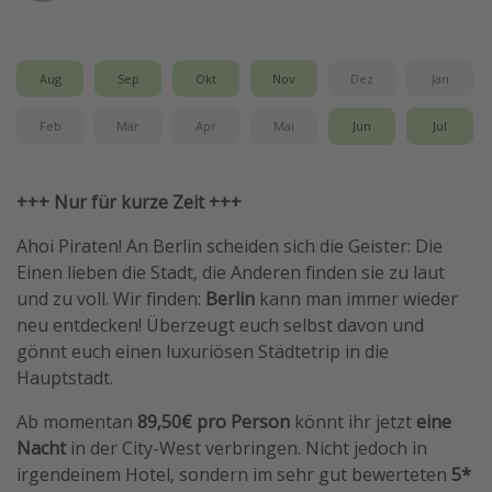
Wochenendtrip
Singlereisen
Aug
Sep
Okt
Nov
Dez
Jan
Strandurlaub
Feb
Mär
Apr
Mai
Jun
Jul
Gruppenreisen
Hotels in Hamburg
+++ Nur für kurze Zeit +++
Hotels in Amsterdam
Hotels am Achensee
Ahoi Piraten! An Berlin scheiden sich die Geister: Die
Einen lieben die Stadt, die Anderen finden sie zu laut
und zu voll. Wir finden:
Berlin
kann man immer wieder
Weitere Themen
neu entdecken! Überzeugt euch selbst davon und
Reise Journal
gönnt euch einen luxuriösen Städtetrip in die
Hauptstadt.
Familienurlaub in der Türkei
Rundreisen in Thailand
Ab momentan
89,50€ pro Person
könnt ihr jetzt
eine
Nacht
in der City-West verbringen. Nicht jedoch in
Bahnreisen in der Schweiz
irgendeinem Hotel, sondern im sehr gut bewerteten
5*
Reisepassfreie Reiseziele