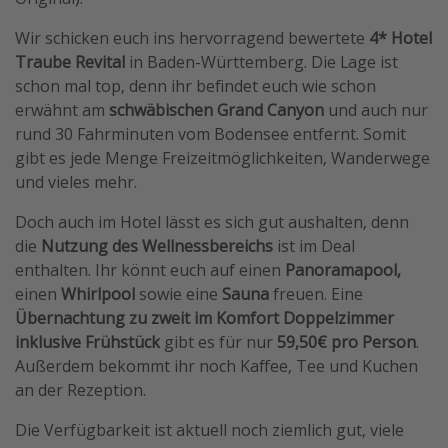
Travel Know How
Wir schicken euch ins hervorragend bewertete
4* Hotel
Silvesterreisen
Traube Revital
in Baden-Württemberg. Die Lage ist
schon mal top, denn ihr befindet euch wie schon
Last Minute Urlaub Mallorca
erwähnt am
schwäbischen Grand Canyon
und auch nur
Last Minute Urlaub Deutschland
rund 30 Fahrminuten vom Bodensee entfernt. Somit
gibt es jede Menge Freizeitmöglichkeiten, Wanderwege
und vieles mehr.
Doch auch im Hotel lässt es sich gut aushalten, denn
die
Nutzung des Wellnessbereichs
ist im Deal
enthalten. Ihr könnt euch auf einen
Panoramapool,
einen
Whirlpool
sowie eine
Sauna
freuen. Eine
Übernachtung zu zweit im Komfort Doppelzimmer
inklusive Frühstück
gibt es für nur
59,50€ pro Person
.
Außerdem bekommt ihr noch Kaffee, Tee und Kuchen
an der Rezeption.
Die Verfügbarkeit ist aktuell noch ziemlich gut, viele