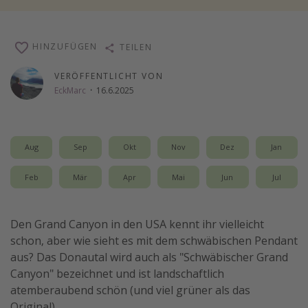
Wochenendtrip
Singlereisen
HINZUFÜGEN
TEILEN
Strandurlaub
VERÖFFENTLICHT VON
Gruppenreisen
EckMarc
·
16.6.2025
Hotels in Hamburg
Hotels in Amsterdam
Aug
Sep
Okt
Nov
Dez
Jan
Hotels am Achensee
Feb
Mär
Apr
Mai
Jun
Jul
Weitere Themen
Reise Journal
Den Grand Canyon in den USA kennt ihr vielleicht
Familienurlaub in der Türkei
schon, aber wie sieht es mit dem schwäbischen Pendant
aus? Das Donautal wird auch als "Schwäbischer Grand
Rundreisen in Thailand
Canyon" bezeichnet und ist landschaftlich
Bahnreisen in der Schweiz
atemberaubend schön (und viel grüner als das
Reisepassfreie Reiseziele
Original).