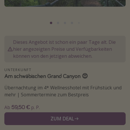
Normandie Urlaub
Goa Urlaub
St. Lucia Urlaub
Kefalonia Urlaub
Dieses Angebot ist schon ein paar Tage alt. Die
Krabi Urlaub
hier angezeigten Preise und Verfügbarkeiten
Tulum Urlaub
können von den jetzigen abweichen.
Sri Lanka Rundreise
UNTERKUNFT
Japan Rundreise
Am schwäbischen Grand Canyon 😍
Übernachtung im 4* Wellnesshotel mit Frühstück und
Reisethemen
mehr | Sommertermine zum Bestpreis
Alle Reisethemen
59,50 €
Ab
p. P.
Wellnessurlaub
ZUM DEAL
Disneyland Paris
Roadtrips