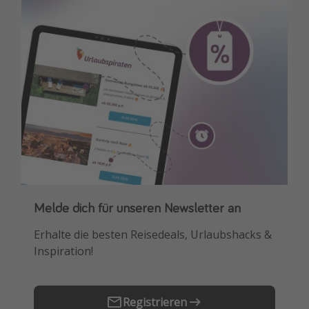
Melde dich für unseren Newsletter an
Downloade unsere App
Erhalte die besten Reisedeals, Urlaubshacks &
Buche die besten Reiseschnäppchen als
Inspiration!
Erstes.
Registrieren