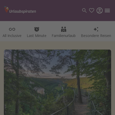
All Inclusive
Last Minute
Familienurlaub
Besondere Reisen
Kategorien
Flüge
Hotel
Pauschalreisen
Kreuzfahrten
Reiseziele
Alle Reiseziele
Bodensee Urlaub
Gozo Urlaub