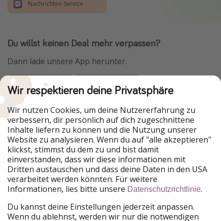
Nachrichten-Service
Du willst keinen Deal mehr verpassen?
Dann lade unsere App herunter.
Wir respektieren deine Privatsphäre
Urlaubspiraten ist Teil der HolidayPirates Group
Wir nutzen Cookies, um deine Nutzererfahrung zu
verbessern, dir persönlich auf dich zugeschnittene
Unsere Märkte
Inhalte liefern zu können und die Nutzung unserer
Website zu analysieren. Wenn du auf "alle akzeptieren"
PiratinViaggio
HolidayPirates
klickst, stimmst du dem zu und bist damit
VakantiePiraten
WakacyjniPiraci
einverstanden, dass wir diese informationen mit
VoyagesPirates
Ferienpiraten
Dritten austauschen und dass deine Daten in den USA
Urlaubspiraten
ViajerosPiratas
verarbeitet werden könnten. Für weitere
TravelPirates
Informationen, lies bitte unsere
.
Datenschutzrichtlinie
Unsere Gruppe
Du kannst deine Einstellungen jederzeit anpassen.
HolidayPirates Group
Wenn du ablehnst, werden wir nur die notwendigen