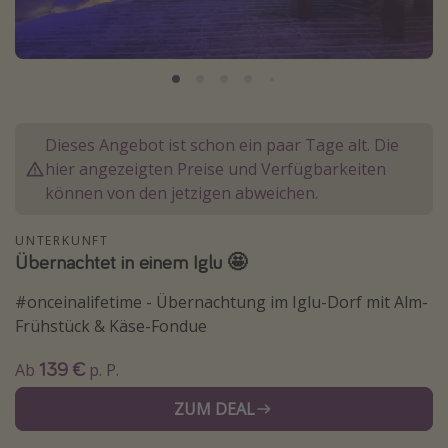
Normandie Urlaub
Goa Urlaub
St. Lucia Urlaub
Kefalonia Urlaub
Dieses Angebot ist schon ein paar Tage alt. Die
Krabi Urlaub
hier angezeigten Preise und Verfügbarkeiten
Tulum Urlaub
können von den jetzigen abweichen.
Sri Lanka Rundreise
UNTERKUNFT
Japan Rundreise
Übernachtet in einem Iglu 🤩
#onceinalifetime - Übernachtung im Iglu-Dorf mit Alm-
Reisethemen
Frühstück & Käse-Fondue
Alle Reisethemen
139 €
Ab
p. P.
Wellnessurlaub
ZUM DEAL
Disneyland Paris
Roadtrips