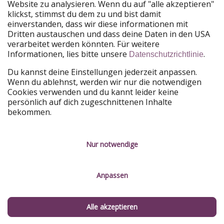
Website zu analysieren. Wenn du auf "alle akzeptieren"
PiratinViaggio
HolidayPirates
klickst, stimmst du dem zu und bist damit
VakantiePiraten
WakacyjniPiraci
einverstanden, dass wir diese informationen mit
VoyagesPirates
Ferienpiraten
Dritten austauschen und dass deine Daten in den USA
Urlaubspiraten
ViajerosPiratas
verarbeitet werden könnten. Für weitere
TravelPirates
Informationen, lies bitte unsere
.
Datenschutzrichtlinie
Unsere Gruppe
Du kannst deine Einstellungen jederzeit anpassen.
HolidayPirates Group
Wenn du ablehnst, werden wir nur die notwendigen
Cookies verwenden und du kannt leider keine
Lerne uns kennen
Rechtliches
persönlich auf dich zugeschnittenen Inhalte
bekommen.
Über uns
Datenschutz
Karriere
Impressum
Nur notwendige
Presse
Unsere Regeln
Anpassen
Partner
Kontakt
Nachhaltigkeit
Service-Kontrolle
Alle akzeptieren