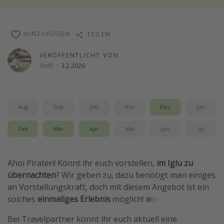
Wochenendtrip
Singlereisen
HINZUFÜGEN
TEILEN
Strandurlaub
VERÖFFENTLICHT VON
Gruppenreisen
Steffi
·
3.2.2026
Hotels in Hamburg
Hotels in Amsterdam
Aug
Sep
Okt
Nov
Dez
Jan
Hotels am Achensee
Feb
Mär
Apr
Mai
Jun
Jul
Weitere Themen
Reise Journal
Ahoi Piraten! Könnt ihr euch vorstellen,
im Iglu zu
Familienurlaub in der Türkei
übernachten
? Wir geben zu, dazu benötigt man einiges
an Vorstellungskraft, doch mit diesem Angebot ist ein
Rundreisen in Thailand
solches
einmaliges Erlebnis
möglich! ❄️✨
Bahnreisen in der Schweiz
Bei Travelpartner könnt ihr euch aktuell eine
Reisepassfreie Reiseziele