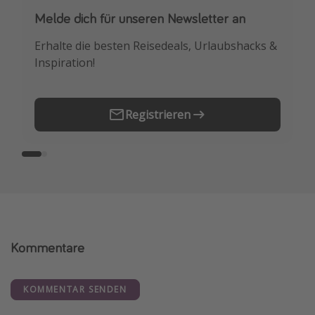
Melde dich für unseren Newsletter an
Downloade unsere App
Erhalte die besten Reisedeals, Urlaubshacks &
Buche die besten Reiseschnäppchen als
Inspiration!
Erstes.
Registrieren
Kommentare
KOMMENTAR SENDEN