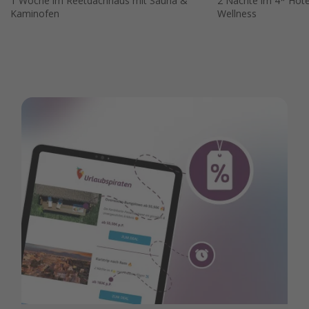
1 Woche im Reetdachhaus mit Sauna &
2 Nächte im 4* Hote
Kaminofen
Wellness