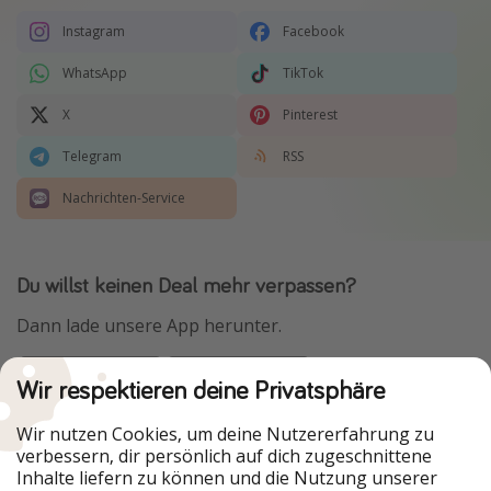
Instagram
Facebook
WhatsApp
TikTok
X
Pinterest
Telegram
RSS
Nachrichten-Service
Du willst keinen Deal mehr verpassen?
Dann lade unsere App herunter.
Wir respektieren deine Privatsphäre
Urlaubspiraten ist Teil der HolidayPirates Group
Wir nutzen Cookies, um deine Nutzererfahrung zu
verbessern, dir persönlich auf dich zugeschnittene
Unsere Märkte
Inhalte liefern zu können und die Nutzung unserer