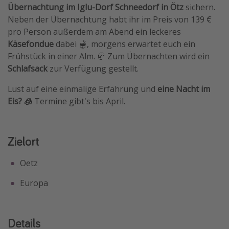
Übernachtung im
Iglu-Dorf Schneedorf in Ötz
sichern.
Travel Know How
Neben der Übernachtung habt ihr im Preis von 139 €
Silvesterreisen
pro Person außerdem am Abend ein leckeres
Käsefondue
dabei 🫕, morgens erwartet euch ein
Last Minute Urlaub Mallorca
Frühstück in einer Alm. 🥐 Zum Übernachten wird ein
Last Minute Urlaub Deutschland
Schlafsack
zur Verfügung gestellt.
Lust auf eine einmalige Erfahrung und
eine Nacht im
Eis? 🧊
Termine gibt's bis April.
Zielort
Oetz
Europa
Details