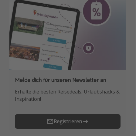
Melde dich für unseren Newsletter an
Downloade unsere App
Erhalte die besten Reisedeals, Urlaubshacks &
Buche die besten Reiseschnäppchen als
Inspiration!
Erstes.
Registrieren