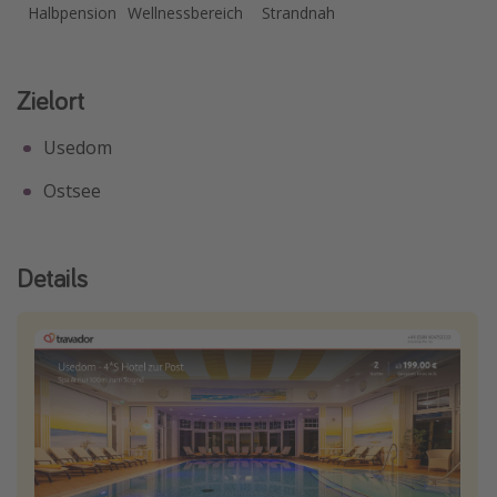
Halbpension
Wellnessbereich
Strandnah
Travel Know How
Silvesterreisen
Zielort
Last Minute Urlaub Mallorca
Last Minute Urlaub Deutschland
Usedom
Ostsee
Details