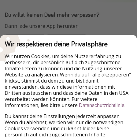
Du willst keinen Deal mehr verpassen?
Dann lade unsere App herunter.
Wir respektieren deine Privatsphäre
Urlaubspiraten ist Teil der HolidayPirates Group
Wir nutzen Cookies, um deine Nutzererfahrung zu
verbessern, dir persönlich auf dich zugeschnittene
Unsere Märkte
Inhalte liefern zu können und die Nutzung unserer
Website zu analysieren. Wenn du auf "alle akzeptieren"
PiratinViaggio
HolidayPirates
klickst, stimmst du dem zu und bist damit
VakantiePiraten
WakacyjniPiraci
einverstanden, dass wir diese informationen mit
VoyagesPirates
Ferienpiraten
Dritten austauschen und dass deine Daten in den USA
Urlaubspiraten
ViajerosPiratas
verarbeitet werden könnten. Für weitere
TravelPirates
Informationen, lies bitte unsere
.
Datenschutzrichtlinie
Unsere Gruppe
Du kannst deine Einstellungen jederzeit anpassen.
HolidayPirates Group
Wenn du ablehnst, werden wir nur die notwendigen
Cookies verwenden und du kannt leider keine
Lerne uns kennen
Rechtliches
persönlich auf dich zugeschnittenen Inhalte