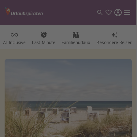
All Inclusive
Last Minute
Familienurlaub
Besondere Reisen
Kategorien
Flüge
Hotel
Pauschalreisen
Kreuzfahrten
Reiseziele
Alle Reiseziele
Bodensee Urlaub
Gozo Urlaub