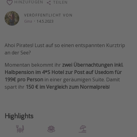
HINZUFÜGEN
TEILEN
Wochenendtrip
VERÖFFENTLICHT VON
Singlereisen
Gina
·
14.5.2023
Strandurlaub
Gruppenreisen
Ahoi Pirates! Lust auf so einen entspannten Kurztrip
Hotels in Hamburg
an der See?
Hotels in Amsterdam
Momentan bekommt ihr
zwei Übernachtungen inkl.
Hotels am Achensee
Halbpension im 4*S Hotel zur Post auf Usedom für
199€ pro Person
in einer geräumigen Suite. Damit
Weitere Themen
spart ihr
150 € im Vergleich zum Normalpreis
!
Reise Journal
Familienurlaub in der Türkei
Highlights
Rundreisen in Thailand
Bahnreisen in der Schweiz
Reisepassfreie Reiseziele