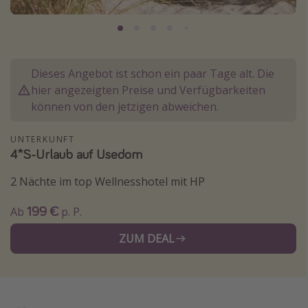
Normandie Urlaub
Goa Urlaub
St. Lucia Urlaub
Dieses Angebot ist schon ein paar Tage alt. Die
Kefalonia Urlaub
hier angezeigten Preise und Verfügbarkeiten
Krabi Urlaub
können von den jetzigen abweichen.
Tulum Urlaub
UNTERKUNFT
Sri Lanka Rundreise
4*S-Urlaub auf Usedom
Japan Rundreise
2 Nächte im top Wellnesshotel mit HP
199 €
Reisethemen
Ab
p. P.
Alle Reisethemen
ZUM DEAL
Wellnessurlaub
Disneyland Paris
Roadtrips