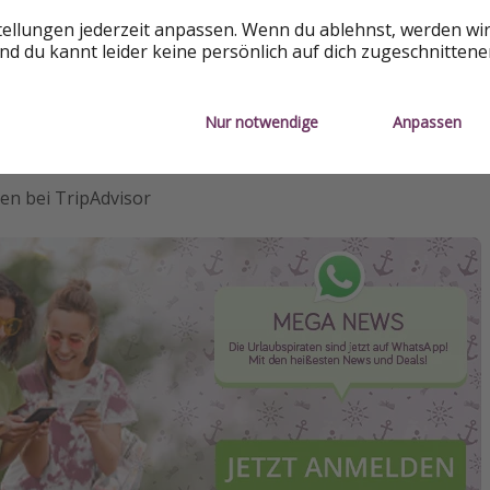
ck
tellungen jederzeit anpassen. Wenn du ablehnst, werden wi
d du kannt leider keine persönlich auf dich zugeschnitten
en bei Google
pfehlung bei HolidayCheck
Nur notwendige
Anpassen
kten bei Booking.com
en bei TripAdvisor