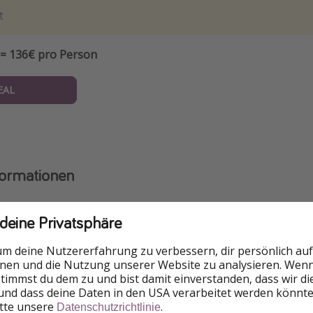
t
= 136€ pro Person
EAL
formationen
 deine Privatsphäre
rzeit gültigen Bestimmungen für die Einreise findet ihr imm
um deine Nutzererfahrung zu verbessern, dir persönlich auf
n Amts
.
nnen und die Nutzung unserer Website zu analysieren. Wenn 
Anfang des Jahres gibt es keine Risikogebiete mehr. Mittlerw
 stimmst du dem zu und bist damit einverstanden, dass wir d
und dass deine Daten in den USA verarbeitet werden könnte
hr bei der Rückreise nach Deutschland notwendig.
itte unsere
.
Datenschutzrichtlinie