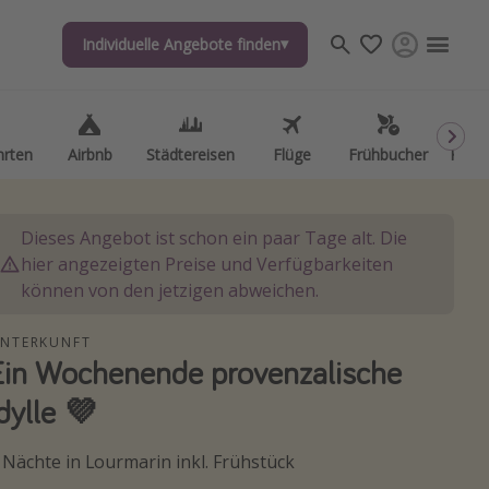
Individuelle Angebote finden
Individuelle Angebote finden
hrten
hrten
Airbnb
Airbnb
Städtereisen
Städtereisen
Flüge
Flüge
Frühbucher
Frühbucher
Kurzu
Kurzu
Dieses Angebot ist schon ein paar Tage alt. Die
hier angezeigten Preise und Verfügbarkeiten
können von den jetzigen abweichen.
NTERKUNFT
Ein Wochenende provenzalische
Idylle 💜
 Nächte in Lourmarin inkl. Frühstück