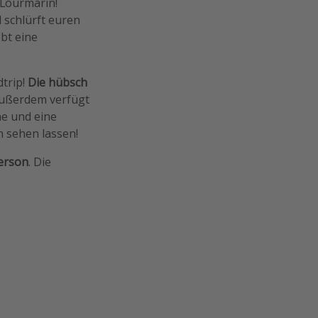
 Lourmarin!
 schlürft euren
ebt eine
trip!
Die hübsch
 Außerdem verfügt
he und eine
 sehen lassen!
erson
. Die