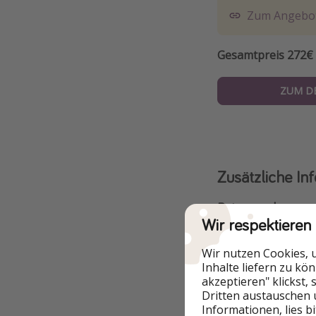
Zum Angebo
Gesamtpreis 272€ 
ZUM D
Zusätzliche In
Reiseregeln
Wir respektieren
Einreise:
Die de
Wir nutzen Cookies, 
des
Auswärtige
Inhalte liefern zu kö
Rückreise:
Seit 
akzeptieren" klickst,
Dritten austauschen 
3G-Nachweis me
Informationen, lies b