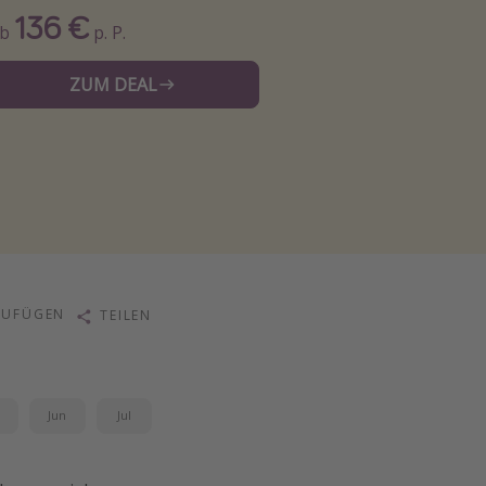
136 €
Ab
p. P.
ZUM DEAL
ZUFÜGEN
TEILEN
i
Jun
Jul