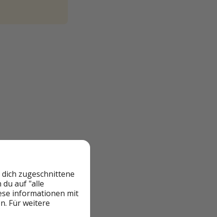
er auf den Seiten
 dich zugeschnittene
du auf "alle
eile ist auch kein
iese informationen mit
n. Für weitere