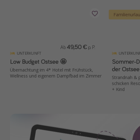
Familienurla
49,50 €
Ab
p. P.
UNTERKUNFT
UNTERKUN
Low Budget Ostsee 🤩
Sommer-Dea
der Ostsee
Übernachtung im 4* Hotel mit Frühstück,
Wellness und eigenem Dampfbad im Zimmer
Strandnah & p
schicken Reso
+ Kind