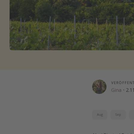
VERÖFFEN
Gina
·
2.1
Aug
Sep