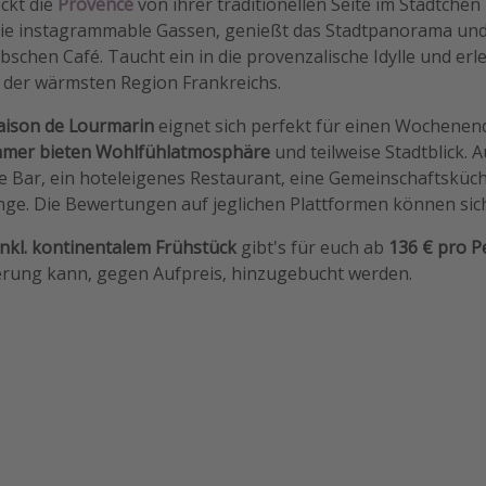
eckt die
Provence
von ihrer traditionellen Seite im Städtchen
die instagrammable Gassen, genießt das Stadtpanorama und
bschen Café. Taucht ein in die provenzalische Idylle und erl
e der wärmsten Region Frankreichs.
aison de Lourmarin
eignet sich perfekt für einen Wochenend
immer bieten Wohlfühlatmosphäre
und teilweise Stadtblick.
e Bar, ein hoteleigenes Restaurant, eine Gemeinschaftsküc
ge. Die Bewertungen auf jeglichen Plattformen können sich
kl. kontinentalem Frühstück
gibt's für euch ab
136 € pro P
erung kann, gegen Aufpreis, hinzugebucht werden.