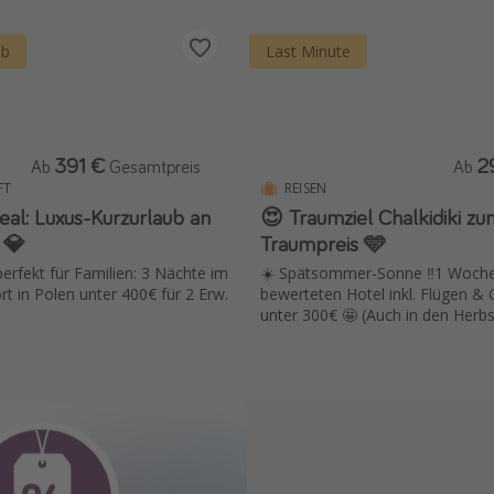
ub
Last Minute
391 €
2
Ab
Gesamtpreis
Ab
FT
REISEN
l: Luxus-Kurzurlaub an
😍 Traumziel Chalkidiki zu
 💎
Traumpreis 🩵
erfekt für Familien: 3 Nächte im
☀️ Spätsommer-Sonne ‼️1 Woche
rt in Polen unter 400€ für 2 Erw.
bewerteten Hotel inkl. Flügen &
unter 300€ 🤩 (Auch in den Herbst