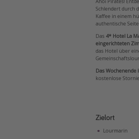
Ahoi Pirates! Entd
Schlendert durch 
Kaffee in einem hü
authentische Seit
Das
4* Hotel La M
eingerichteten Z
das Hotel über ein
Gemeinschaftsloun
Das Wochenende in
kostenlose Storni
Zielort
Lourmarin