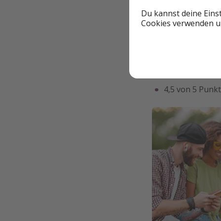
Bewertungs-Che
Du kannst deine Eins
Cookies verwenden un
4,8 von 5 Stern
100% Weiterem
8,9 von 10 Pun
4,5 von 5 Punkt