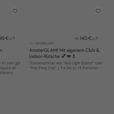
99 €
140 €
p. P.
Ab
p. P.
UNTERKUNFT
m
AmsterGLAM! Mit eigenem Club &
Indoor-Rutsche 💕💋💄
 im sehr gut
Themenzimmer wie "Red Light District" oder
 Gepäck ab
"Pink Pony Club" | Für bis zu 18 Personen
ferien!)