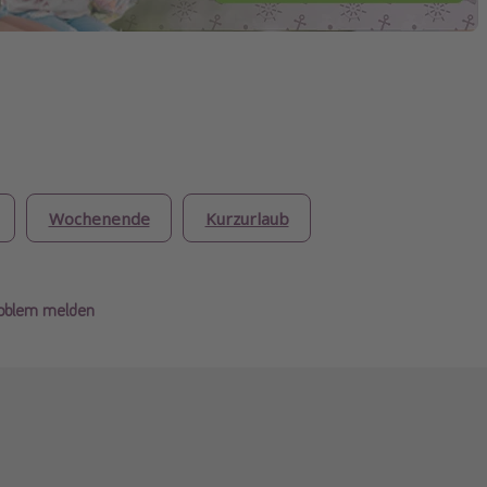
Wochenende
Kurzurlaub
roblem melden