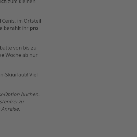
ich
zum kleinen
 Cenis, im Ortsteil
e bezahlt ihr
pro
batte von bis zu
nze Woche ab nur
n-Skiurlaub! Viel
lex-Option buchen.
tenfrei zu
 Anreise.