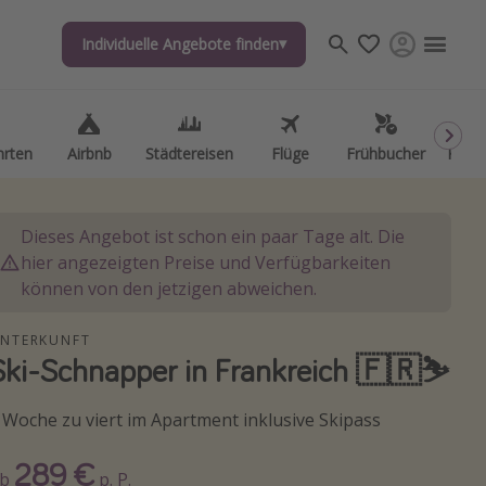
Individuelle Angebote finden
Individuelle Angebote finden
hrten
hrten
Airbnb
Airbnb
Städtereisen
Städtereisen
Flüge
Flüge
Frühbucher
Frühbucher
Kurzu
Kurzu
Dieses Angebot ist schon ein paar Tage alt. Die
hier angezeigten Preise und Verfügbarkeiten
können von den jetzigen abweichen.
NTERKUNFT
Ski-Schnapper in Frankreich 🇫🇷⛷️
 Woche zu viert im Apartment inklusive Skipass
289 €
Ab
p. P.