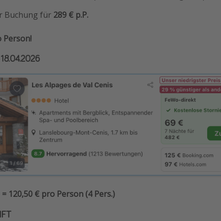
er Buchung für
289 € p.P.
o Person!
.-18.04.2026
= 120,50 € pro Person (4 Pers.)
NFT