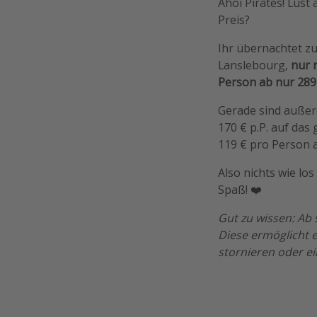
Ahoi Pirates! Lust
Preis?
Ihr übernachtet zu
Lanslebourg,
nur 
Person ab nur 289
Gerade sind auße
170 € p.P. auf da
119 € pro Person a
Also nichts wie lo
Spaß! ❤️
Gut zu wissen: Ab 
Diese ermöglicht 
stornieren oder e