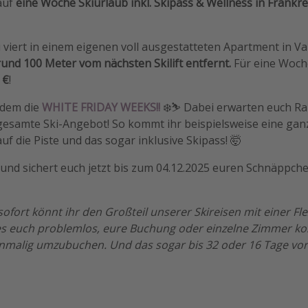
 auf
eine Woche Skiurlaub inkl. Skipass & Wellness in Frankre
 viert in einem eigenen voll ausgestatteten Apartment in Val
rund 100 Meter vom nächsten Skilift entfernt.
Für eine Woch
 €
!
rdem die
WHITE FRIDAY WEEKS!!
❄️⛷️ Dabei erwarten euch Ra
s gesamte Ski-Angebot! So kommt ihr beispielsweise eine ga
uf die Piste und das sogar inklusive Skipass! 🤯
s und sichert euch jetzt bis zum 04.12.2025 euren Schnäppche
sofort könnt ihr den Großteil unserer Skireisen mit einer F
es euch problemlos, eure Buchung oder einzelne Zimmer kos
inmalig umzubuchen. Und das sogar bis 32 oder 16 Tage vor