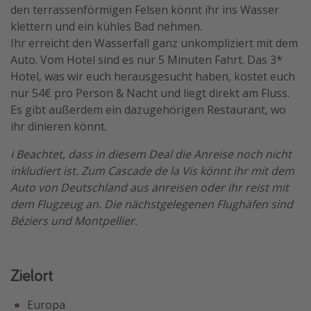
den terrassenförmigen Felsen könnt ihr ins Wasser
Travel Know How
klettern und ein kühles Bad nehmen.
Silvesterreisen
Ihr erreicht den Wasserfall ganz unkompliziert mit dem
Auto. Vom Hotel sind es nur 5 Minuten Fahrt. Das 3*
Last Minute Urlaub Mallorca
Hotel, was wir euch herausgesucht haben, kostet euch
Last Minute Urlaub Deutschland
nur 54€ pro Person & Nacht und liegt direkt am Fluss.
Es gibt außerdem ein dazugehörigen Restaurant, wo
ihr dinieren könnt.
ℹ️ Beachtet, dass in diesem Deal die Anreise noch nicht
inkludiert ist. Zum Cascade de la Vis könnt ihr mit dem
Auto von Deutschland aus anreisen oder ihr reist mit
dem Flugzeug an. Die nächstgelegenen Flughäfen sind
Béziers und Montpellier.
Zielort
Europa