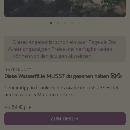
Normandie Urlaub
Goa Urlaub
St. Lucia Urlaub
Kefalonia Urlaub
Dieses Angebot ist schon ein paar Tage alt. Die
Krabi Urlaub
hier angezeigten Preise und Verfügbarkeiten
Tulum Urlaub
können von den jetzigen abweichen.
Sri Lanka Rundreise
UNTERKUNFT
Japan Rundreise
Diese Wasserfälle MUSST du gesehen haben 🥰💦
Geheimtipp in Frankreich: Cascade de la Vis! 3* Hotel
Reisethemen
am Fluss nur 5 Minuten entfernt
Alle Reisethemen
54 €
Ab
p. P.
Wellnessurlaub
ZUM DEAL
Disneyland Paris
Roadtrips