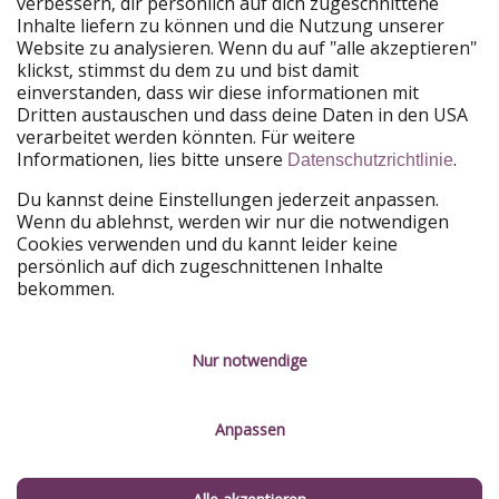
verbessern, dir persönlich auf dich zugeschnittene
Unsere Märkte
Inhalte liefern zu können und die Nutzung unserer
Website zu analysieren. Wenn du auf "alle akzeptieren"
PiratinViaggio
HolidayPirates
klickst, stimmst du dem zu und bist damit
VakantiePiraten
WakacyjniPiraci
einverstanden, dass wir diese informationen mit
VoyagesPirates
Ferienpiraten
Dritten austauschen und dass deine Daten in den USA
Urlaubspiraten
ViajerosPiratas
verarbeitet werden könnten. Für weitere
TravelPirates
Informationen, lies bitte unsere
.
Datenschutzrichtlinie
Unsere Gruppe
Du kannst deine Einstellungen jederzeit anpassen.
HolidayPirates Group
Wenn du ablehnst, werden wir nur die notwendigen
Cookies verwenden und du kannt leider keine
Lerne uns kennen
Rechtliches
persönlich auf dich zugeschnittenen Inhalte
bekommen.
Über uns
Datenschutz
Karriere
Impressum
Nur notwendige
Presse
Unsere Regeln
Anpassen
Partner
Kontakt
Nachhaltigkeit
Service-Kontrolle