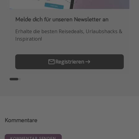
Melde dich für unseren Newsletter an
Downloade unsere App
Erhalte die besten Reisedeals, Urlaubshacks &
Buche die besten Reiseschnäppchen als
Inspiration!
Erstes.
Registrieren
Kommentare
KOMMENTAR SENDEN