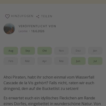
Wochenendtrip
Singlereisen
HINZUFÜGEN
TEILEN
Strandurlaub
VERÖFFENTLICHT VON
Gruppenreisen
Leonie
·
18.6.2026
Hotels in Hamburg
Hotels in Amsterdam
Aug
Sep
Okt
Nov
Dez
Jan
Hotels am Achensee
Feb
Mär
Apr
Mai
Jun
Jul
Weitere Themen
Reise Journal
Ahoi Piraten, habt ihr schon einmal vom Wasserfall
Familienurlaub in der Türkei
Cascade de la Vis gehört? Falls nicht, raten wir euch
dringend, den auf die Bucketlist zu setzen!
Rundreisen in Thailand
Bahnreisen in der Schweiz
Es erwartet euch ein idyllisches Fleckchen am Rande
eines Dorfes, eingebettet in wunderschöne Natur. Von
Reisepassfreie Reiseziele