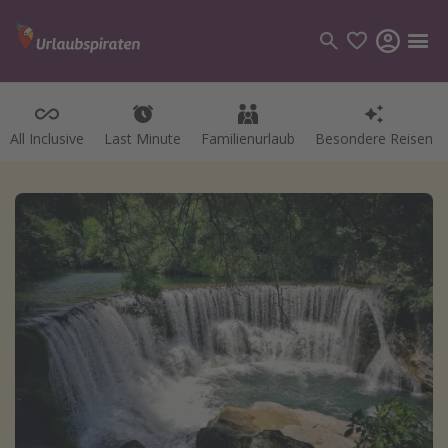
All Inclusive
Last Minute
Familienurlaub
Besondere Reisen
Kategorien
Flüge
Hotel
Pauschalreisen
Kreuzfahrten
Reiseziele
Alle Reiseziele
Bodensee Urlaub
Gozo Urlaub