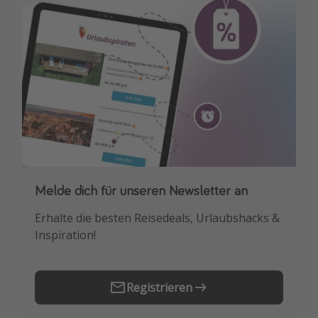
Melde dich für unseren Newsletter an
Downloade unsere App
Erhalte die besten Reisedeals, Urlaubshacks &
Buche die besten Reiseschnäppchen als
Inspiration!
Erstes.
Registrieren