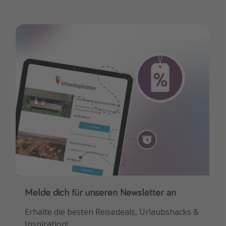
Melde dich für unseren Newsletter an
Downloade unsere App
Erhalte die besten Reisedeals, Urlaubshacks &
Buche die besten Reiseschnäppchen als
Inspiration!
Erstes.