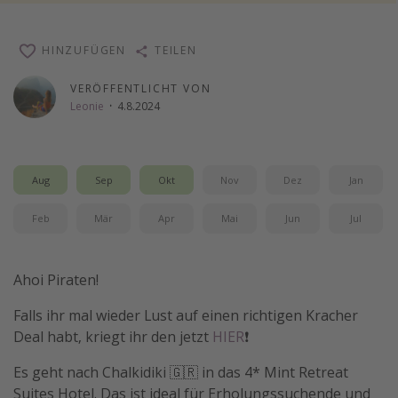
Wochenendtrip
Singlereisen
HINZUFÜGEN
TEILEN
Strandurlaub
VERÖFFENTLICHT VON
Leonie
·
4.8.2024
Gruppenreisen
Hotels in Hamburg
Hotels in Amsterdam
Aug
Sep
Okt
Nov
Dez
Jan
Hotels am Achensee
Feb
Mär
Apr
Mai
Jun
Jul
Weitere Themen
Ahoi Piraten!
Reise Journal
Familienurlaub in der Türkei
Falls ihr mal wieder Lust auf einen richtigen Kracher
Deal habt, kriegt ihr den jetzt
HIER
❗️
Rundreisen in Thailand
Bahnreisen in der Schweiz
Es geht nach Chalkidiki 🇬🇷 in das 4* Mint Retreat
Suites Hotel. Das ist ideal für Erholungssuchende und
Reisepassfreie Reiseziele