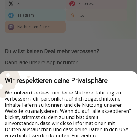
X
Pinterest
Telegram
RSS
Nachrichten-Service
Du willst keinen Deal mehr verpassen?
Dann lade unsere App herunter.
Wir respektieren deine Privatsphäre
Urlaubspiraten ist Teil der HolidayPirates Group
Wir nutzen Cookies, um deine Nutzererfahrung zu
verbessern, dir persönlich auf dich zugeschnittene
Unsere Märkte
Inhalte liefern zu können und die Nutzung unserer
Website zu analysieren. Wenn du auf "alle akzeptieren"
PiratinViaggio
HolidayPirates
klickst, stimmst du dem zu und bist damit
VakantiePiraten
WakacyjniPiraci
einverstanden, dass wir diese informationen mit
VoyagesPirates
Ferienpiraten
Dritten austauschen und dass deine Daten in den USA
Urlaubspiraten
ViajerosPiratas
verarbeitet werden könnten. Für weitere
TravelPirates