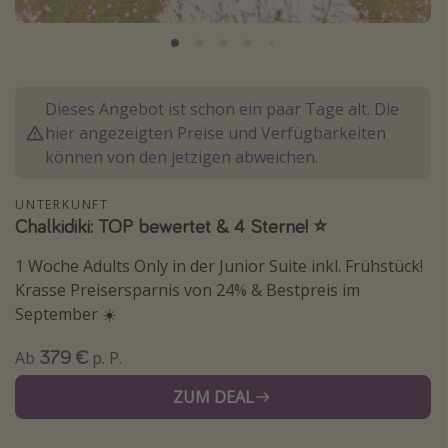
Normandie Urlaub
Goa Urlaub
St. Lucia Urlaub
Dieses Angebot ist schon ein paar Tage alt. Die
Kefalonia Urlaub
hier angezeigten Preise und Verfügbarkeiten
Krabi Urlaub
können von den jetzigen abweichen.
Tulum Urlaub
UNTERKUNFT
Sri Lanka Rundreise
Chalkidiki: TOP bewertet & 4 Sterne! ⭐️
Japan Rundreise
1 Woche Adults Only in der Junior Suite inkl. Frühstück!
Krasse Preisersparnis von 24% & Bestpreis im
Reisethemen
September ☀️
Alle Reisethemen
379 €
Ab
p. P.
Wellnessurlaub
ZUM DEAL
Disneyland Paris
Roadtrips