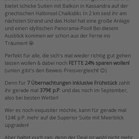
bietet schicke Suiten mit Balkon in Kassandra auf der
Travel Know How
griechischen Halbinsel Chalkidiki. In 2 km seid ihr am
Silvesterreisen
nächsten Strand und das Hotel hat eine große Anlage
und einen idyllischen Panorama-Pool! Bei diesem
Last Minute Urlaub Mallorca
Ausblick kommen wir schon aus der Ferne ins
Last Minute Urlaub Deutschland
Träumen! 🤩
Perfekt für alle, die sich's mal wieder richtig gut gehen
lassen wollen & dabei noch
FETTE 24% sparen wollen!
(unten gibt's den Beweis-Preisvergleich!! 😉)
Denn für
7 Übernachtungen inklusive Frühstück
zahlt
ihr gerade mal
379€ p.P.
und das noch im September,
also bei besten Wetter!
Wer es noch exquisiter möchte, kann für gerade mal
124€ p.P. mehr auf die Superior Suite mit Meerblick
upgraden!
Aber haltet euch ran, denn der Deal ist wohl nicht mehr