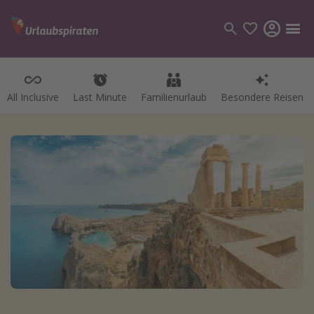
All Inclusive
Last Minute
Familienurlaub
Besondere Reisen
Kategorien
Flüge
Hotel
Pauschalreisen
Kreuzfahrten
Reiseziele
Alle Reiseziele
Bodensee Urlaub
Gozo Urlaub