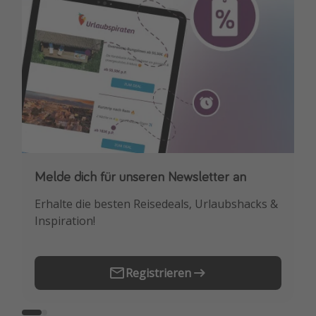
Melde dich für unseren Newsletter an
Downloade unsere App
Erhalte die besten Reisedeals, Urlaubshacks &
Buche die besten Reiseschnäppchen als
Inspiration!
Erstes.
Registrieren