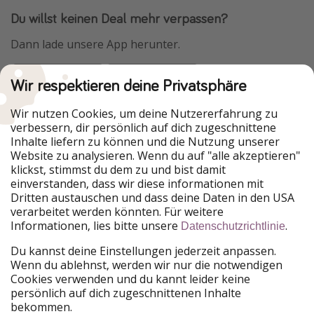
Du willst keinen Deal mehr verpassen?
Dann lade unsere App herunter.
Wir respektieren deine Privatsphäre
Urlaubspiraten ist Teil der HolidayPirates Group
Wir nutzen Cookies, um deine Nutzererfahrung zu
verbessern, dir persönlich auf dich zugeschnittene
Unsere Märkte
Inhalte liefern zu können und die Nutzung unserer
Website zu analysieren. Wenn du auf "alle akzeptieren"
PiratinViaggio
HolidayPirates
klickst, stimmst du dem zu und bist damit
VakantiePiraten
WakacyjniPiraci
einverstanden, dass wir diese informationen mit
VoyagesPirates
Ferienpiraten
Dritten austauschen und dass deine Daten in den USA
Urlaubspiraten
ViajerosPiratas
verarbeitet werden könnten. Für weitere
TravelPirates
Informationen, lies bitte unsere
.
Datenschutzrichtlinie
Unsere Gruppe
Du kannst deine Einstellungen jederzeit anpassen.
HolidayPirates Group
Wenn du ablehnst, werden wir nur die notwendigen
Cookies verwenden und du kannt leider keine
Lerne uns kennen
Rechtliches
persönlich auf dich zugeschnittenen Inhalte
bekommen.