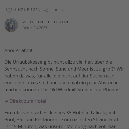
Wochenendtrip
HINZUFÜGEN
TEILEN
Singlereisen
VERÖFFENTLICHT VON
Strandurlaub
Ben
·
9.4.2023
Gruppenreisen
Hotels in Hamburg
Ahoi Piraten!
Hotels in Amsterdam
Die Urlaubskasse gibt nicht allzu viel her, aber die
Hotels am Achensee
Sehnsucht nach Sonne, Sand und Meer ist zu groß? Wir
haben da was, für alle, die nicht auf der Suche nach
Weitere Themen
endlosen Luxus sind und auch mal ein paar Abstriche
machen können: Die Old Windmill Studios auf Rhodos!
Reise Journal
Familienurlaub in der Türkei
➜ Direkt zum Hotel
Rundreisen in Thailand
Ein relativ einfaches, kleines 3* Hotel in Faliraki, mit
Bahnreisen in der Schweiz
Pool, Bar und Restaurant. Zum nächsten Strand lauft
ihr 15 Minuten, was unserer Meinung nach voll klar
Reisepassfreie Reiseziele