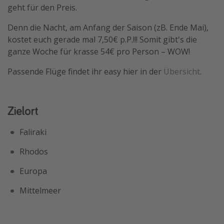
geht für den Preis.
Travel Know How
Denn die Nacht, am Anfang der Saison (zB. Ende Mai),
Silvesterreisen
kostet euch gerade mal 7,50€ p.P.!!! Somit gibt's die
Last Minute Urlaub Mallorca
ganze Woche für krasse 54€ pro Person – WOW!
Last Minute Urlaub Deutschland
Passende Flüge findet ihr easy hier in der
Übersicht
.
Zielort
Faliraki
Rhodos
Europa
Mittelmeer