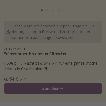
Normandie Urlaub
Goa Urlaub
St. Lucia Urlaub
Dieses Angebot ist schon ein paar Tage alt. Die
Kefalonia Urlaub
hier angezeigten Preise und Verfügbarkeiten
Krabi Urlaub
können von den jetzigen abweichen.
Tulum Urlaub
UNTERKUNFT
Sri Lanka Rundreise
Frühsommer Kracher auf Rhodos
Japan Rundreise
7,50€ p.P. / Nacht bzw. 54€ p.P. für eine ganze Woche
Urlaub in Griechenland?!!!
Reisethemen
54 €
Ab
p. P.
Alle Reisethemen
Zum Deal
Wellnessurlaub
Disneyland Paris
Roadtrips