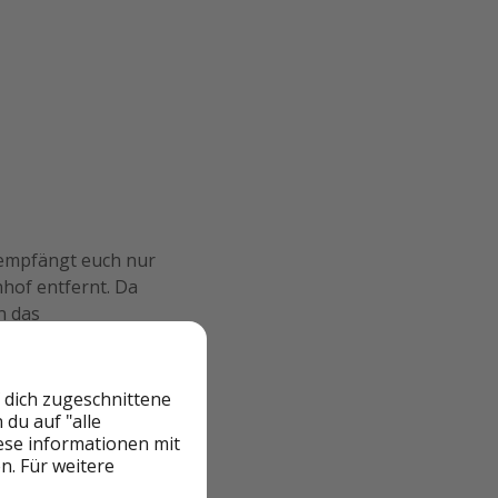
e empfängt euch nur
hof entfernt. Da
n das
or eurer Haustür.
gt das Hotel über
 dich zugeschnittene
du auf "alle
rfügbar. Ein
iese informationen mit
n. Für weitere