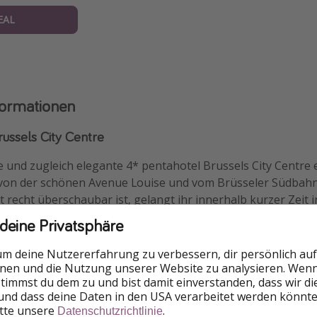
EAL
formationen
ussels City Centre
e und zugleich elegante 4* pentahotel Brussels City Centr
von der schönen Avenue Louise und vom Brüsseler Südbahn
t recht überschaubar ist, gelangt ihr innerhalb kurzer Zeit i
rse Restaurants und Cafés befinden sich hingegen direkt v
 deine Privatsphäre
ich vor allem auch das hoteleigene Restaurant. Zudem verfü
ssstudio.
um deine Nutzererfahrung zu verbessern, dir persönlich auf
nnen und die Nutzung unserer Website zu analysieren. Wenn 
arkplatz ist gegen eine Gebühr von 20€ pro Tag und Auto ve
 stimmst du dem zu und bist damit einverstanden, dass wir d
 Anfrage mitgebracht werden. Gebühren können anfallen.
und dass deine Daten in den USA verarbeitet werden könnte
itte unsere
.
Datenschutzrichtlinie