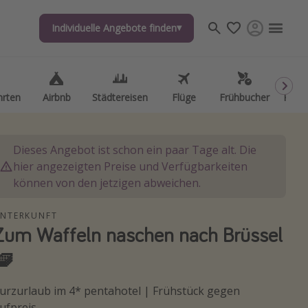
Individuelle Angebote finden
Individuelle Angebote finden
hrten
hrten
Airbnb
Airbnb
Städtereisen
Städtereisen
Flüge
Flüge
Frühbucher
Frühbucher
Kurzu
Kurzu
Dieses Angebot ist schon ein paar Tage alt. Die
hier angezeigten Preise und Verfügbarkeiten
können von den jetzigen abweichen.
NTERKUNFT
Zum Waffeln naschen nach Brüssel
🧇
urzurlaub im 4* pentahotel | Frühstück gegen
ufpreis