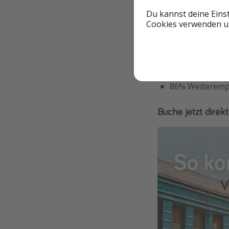
Bewertungscheck
Du kannst deine Eins
Cookies verwenden un
4,3 von 5 Stern
8,1 von 10 Pun
4 von 5 Punkte
86% Weiteremp
Buche jetzt direkt