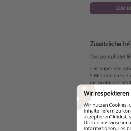
ZUM D
Zusätzliche In
Das pentahotel Br
Das super stylisch
5 Minuten zu Fuß 
die Größe der Stad
Stadtzentrum. Dive
Wir respektieren
Ansonsten lohnt s
ein modernes Fitne
Wir nutzen Cookies, 
Inhalte liefern zu kö
Ein öffentlicher P
akzeptieren" klickst,
Haustier kann auf
Dritten austauschen 
Informationen, lies b