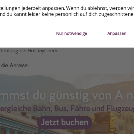
:
tellungen jederzeit anpassen. Wenn du ablehnst, werden wi
d du kannt leider keine persönlich auf dich zugeschnitten
en bei Google
kten bei Booking
Nur notwendige
Anpassen
n bei TripAdvisor
fehlung bei HolidayCheck
 die Anreise: