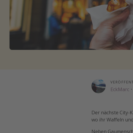
VERÖFFEN
EckMarc
·
Der nächste City-K
wo ihr Waffeln und
Neben Gaumenschma