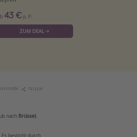
43 €
Ab
p. P.
ZUM DEAL
ZUFÜGEN
TEILEN
aub nach
Brüssel
,
Es besticht durch