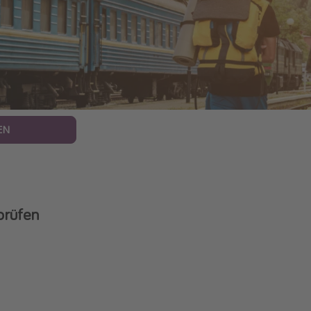
EN
prüfen