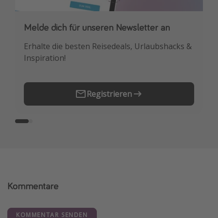
Melde dich für unseren Newsletter an
Downloade unsere App
Erhalte die besten Reisedeals, Urlaubshacks &
Buche die besten Reiseschnäppchen als
Inspiration!
Erstes.
Registrieren
Kommentare
KOMMENTAR SENDEN