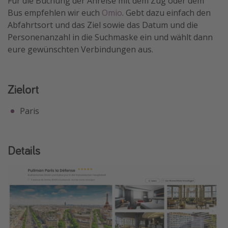
Für die Buchung der Anreise mit dem Zug oder dem
Bus empfehlen wir euch
Omio
. Gebt dazu einfach den
Travel Know How
Abfahrtsort und das Ziel sowie das Datum und die
Silvesterreisen
Personenanzahl in die Suchmaske ein und wählt dann
Last Minute Urlaub Mallorca
eure gewünschten Verbindungen aus.
Last Minute Urlaub Deutschland
Zielort
Paris
Details