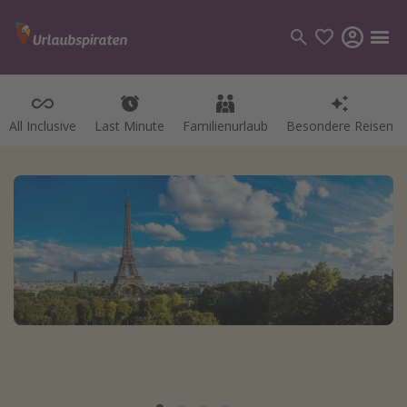
All Inclusive
Last Minute
Familienurlaub
Besondere Reisen
Kategorien
Flüge
Hotel
Pauschalreisen
Kreuzfahrten
Reiseziele
Alle Reiseziele
Bodensee Urlaub
Gozo Urlaub