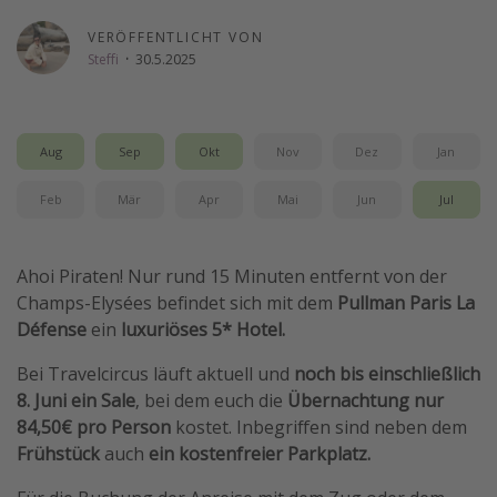
Wochenendtrip
VERÖFFENTLICHT VON
Steffi
·
30.5.2025
Singlereisen
Strandurlaub
Gruppenreisen
Aug
Sep
Okt
Nov
Dez
Jan
Hotels in Hamburg
Feb
Mär
Apr
Mai
Jun
Jul
Hotels in Amsterdam
Hotels am Achensee
Ahoi Piraten! Nur rund 15 Minuten entfernt von der
Champs-Elysées befindet sich mit dem
Pullman Paris La
Weitere Themen
Défense
ein
luxuriöses 5* Hotel.
Reise Journal
Bei Travelcircus läuft aktuell und
noch bis einschließlich
Familienurlaub in der Türkei
8. Juni ein Sale
, bei dem euch die
Übernachtung
nur
Rundreisen in Thailand
84,50€ pro Person
kostet. Inbegriffen sind neben dem
Frühstück
auch
ein kostenfreier Parkplatz.
Bahnreisen in der Schweiz
Reisepassfreie Reiseziele