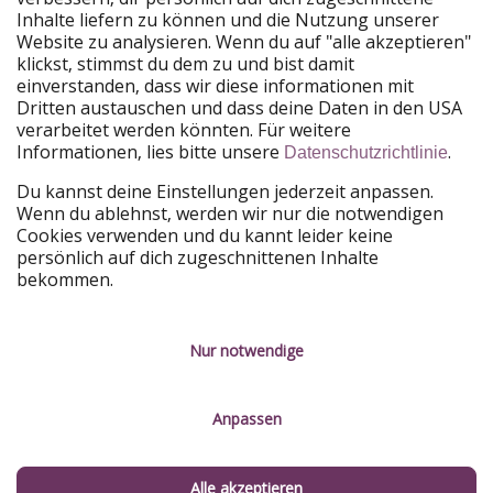
Unsere Märkte
Inhalte liefern zu können und die Nutzung unserer
Website zu analysieren. Wenn du auf "alle akzeptieren"
PiratinViaggio
HolidayPirates
klickst, stimmst du dem zu und bist damit
VakantiePiraten
WakacyjniPiraci
einverstanden, dass wir diese informationen mit
VoyagesPirates
Ferienpiraten
Dritten austauschen und dass deine Daten in den USA
Urlaubspiraten
ViajerosPiratas
verarbeitet werden könnten. Für weitere
TravelPirates
Informationen, lies bitte unsere
.
Datenschutzrichtlinie
Unsere Gruppe
Du kannst deine Einstellungen jederzeit anpassen.
HolidayPirates Group
Wenn du ablehnst, werden wir nur die notwendigen
Cookies verwenden und du kannt leider keine
Lerne uns kennen
Rechtliches
persönlich auf dich zugeschnittenen Inhalte
bekommen.
Über uns
Datenschutz
Karriere
Impressum
Nur notwendige
Presse
Unsere Regeln
Anpassen
Partner
Kontakt
Nachhaltigkeit
Service-Kontrolle
Alle akzeptieren