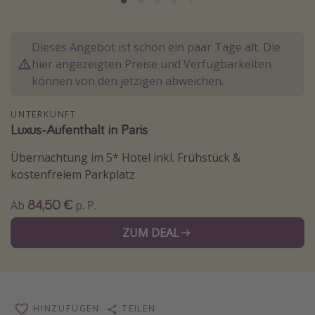
Normandie Urlaub
Goa Urlaub
Dieses Angebot ist schon ein paar Tage alt. Die
St. Lucia Urlaub
hier angezeigten Preise und Verfügbarkeiten
können von den jetzigen abweichen.
Kefalonia Urlaub
Krabi Urlaub
UNTERKUNFT
Luxus-Aufenthalt in Paris
Tulum Urlaub
Sri Lanka Rundreise
Übernachtung im 5* Hotel inkl. Frühstück &
kostenfreiem Parkplatz
Japan Rundreise
84,50 €
Ab
p. P.
Reisethemen
ZUM DEAL
Alle Reisethemen
Wellnessurlaub
Disneyland Paris
HINZUFÜGEN
TEILEN
Roadtrips