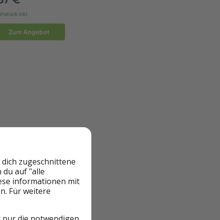
 dich zugeschnittene
du auf "alle
iese informationen mit
, unabhängig
n. Für weitere
r nur die notwendigen