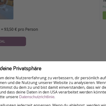
 = 93,50 € pro Person
EAL
 deine Privatsphäre
formationen
um deine Nutzererfahrung zu verbessern, dir persönlich auf
k 🏆
nnen und die Nutzung unserer Website zu analysieren. Wenn 
 stimmst du dem zu und bist damit einverstanden, dass wir d
ie Google oder TripAdvisor können alle Personen bewerten
und dass deine Daten in den USA verarbeitet werden könnte
Hotel besucht haben oder nicht.
itte unsere
.
Datenschutzrichtlinie
on 5 Sternen bei 198 Bewertungen
tellungen jederzeit anpassen. Wenn du ablehnst, werden wi