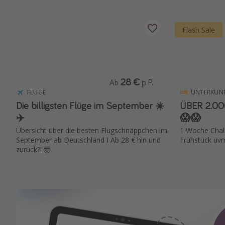
Flash Sale
28 €
Ab
p. P.
FLÜGE
UNTERKUN
Die billigsten Flüge im September ☀️
ÜBER 2.0
✈️
😱😱
Übersicht über die besten Flugschnäppchen im
1 Woche Chalki
September ab Deutschland I Ab 28 € hin und
Frühstück uvm
zurück?! 🤯