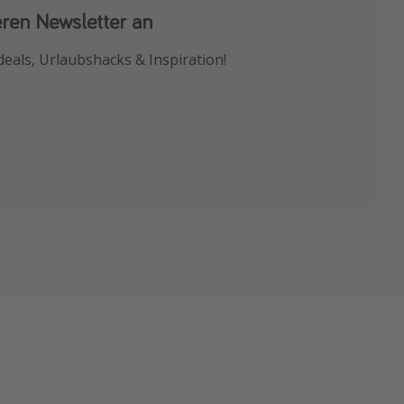
eren Newsletter an
 App
deals, Urlaubshacks & Inspiration!
chnäppchen als Erstes.