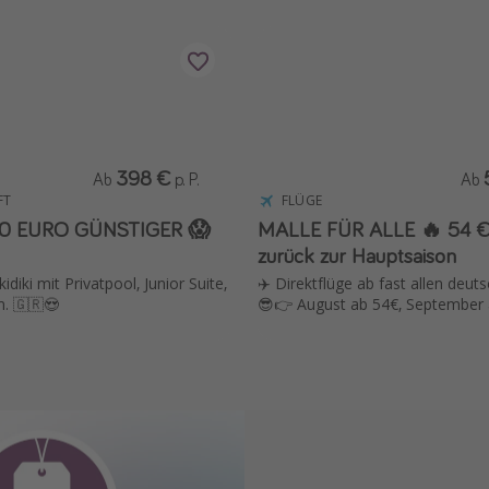
398 €
Ab
p. P.
Ab
FT
FLÜGE
00 EURO GÜNSTIGER 😱
MALLE FÜR ALLE 🔥 54 €
zurück zur Hauptsaison
diki mit Privatpool, Junior Suite,
✈️ Direktflüge ab fast allen deut
. 🇬🇷😍
😎👉 August ab 54€, September 