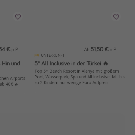
54 €
51,50 €
p. P.
Ab
p. P.
UNTERKUNFT
 Hin und
5* All Inclusive in der Türkei 🔥
Top 5* Beach Resort in Alanya mit großem
Pool, Wasserpark, Spa und All Inclusive! Mit bis
schen Airports
zu 2 Kindern nur wenige Euro Aufpreis
ab 48€ 🔥