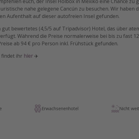
empfehlen euch, der Insel Holbox in Mexiko eine Chance zu 
ouristische nahe gelegene Cancún zu besuchen. Wir haben d
en Aufenthalt auf dieser autofreien Insel gefunden.
in gut bewertetes (4,5/5 auf Tripadvisor) Hotel, das über a
rfügt. Während die Preise normalerweise bei bis zu fast 1
Preise ab 94 € pro Person inkl. Frühstück gefunden.
findet ihr
hier
✈️
e
Erwachsenenhotel
Nicht we