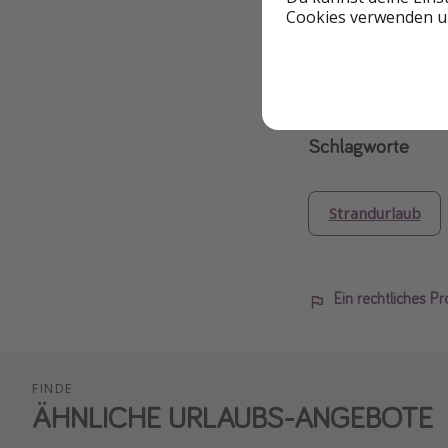
Cookies verwenden un
TripAdvisor
: 4
Schlagworte
Strandurlaub
Ein rechtliches P
FINDE
ÄHNLICHE URLAUBS-ANGEBOTE