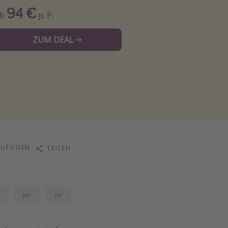
94 €
Ab
p. P.
ZUM DEAL
ZUFÜGEN
TEILEN
i
Jun
Jul