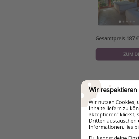
Gesamtpreis 187 €
ZUM D
Wir respektieren
Zusätzliche In
Wir nutzen Cookies, 
Bewertungschec
Inhalte liefern zu kö
akzeptieren" klickst,
Auf Plattformen w
Dritten austauschen 
davon, ob sie das 
Informationen, lies b
Google
: 4,5 v
Du kannst deine Eins