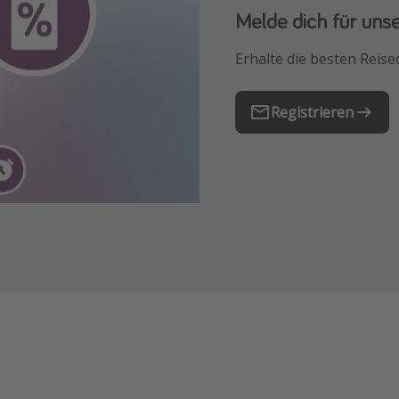
Melde dich für uns
Downloade unsere
Erhalte die besten Reise
Buche die besten Reises
Registrieren