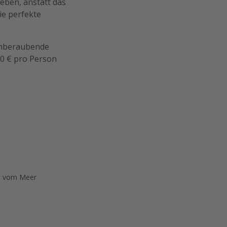
geben, anstatt das
ie perfekte
temberaubende
20 € pro Person
it vom Meer