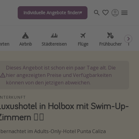
Individuelle Angebote finden
Individuelle Angebote finden
hrten
hrten
Airbnb
Airbnb
Städtereisen
Städtereisen
Flüge
Flüge
Frühbucher
Frühbucher
Kurzu
Kurzu
Dieses Angebot ist schon ein paar Tage alt. Die
hier angezeigten Preise und Verfügbarkeiten
können von den jetzigen abweichen.
NTERKUNFT
Luxushotel in Holbox mit Swim-Up-
Zimmern 🏊‍♀️
bernachtet im Adults-Only-Hotel Punta Caliza