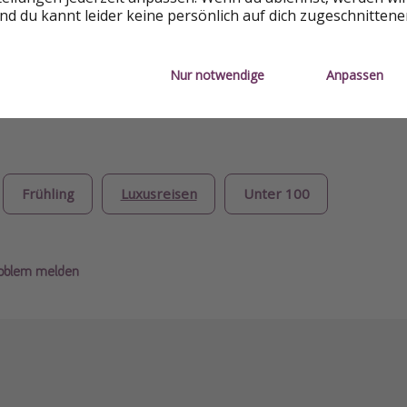
d du kannt leider keine persönlich auf dich zugeschnitten
,5 von 5 Punkten bei 126 Bewertungen
Nur notwendige
Anpassen
Frühling
Luxusreisen
Unter 100
roblem melden