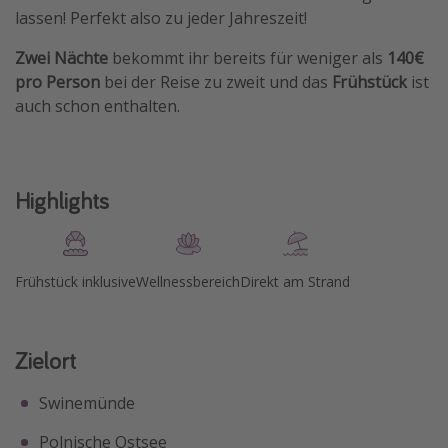
lassen! Perfekt also zu jeder Jahreszeit!
Travel Know How
Zwei Nächte
bekommt ihr bereits für weniger als
140€
Silvesterreisen
pro Person
bei der Reise zu zweit und das
Frühstück
ist
Last Minute Urlaub Mallorca
auch schon enthalten.
Last Minute Urlaub Deutschland
Highlights
Frühstück inklusive
Wellnessbereich
Direkt am Strand
Zielort
Swinemünde
Polnische Ostsee