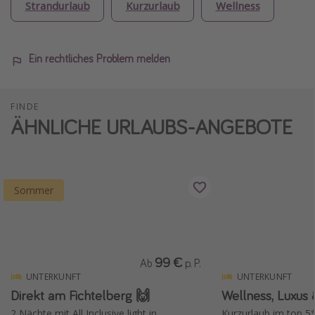
Strandurlaub
Kurzurlaub
Wellness
Ein rechtliches Problem melden
FINDE
ÄHNLICHE URLAUBS-ANGEBOTE
Sommer
99 €
Ab
p. P.
UNTERKUNFT
UNTERKUNFT
Direkt am Fichtelberg 🙌
Wellness, Luxus 
2 Nächte mit All Inclusive light in
Kurzurlaub im top 5*