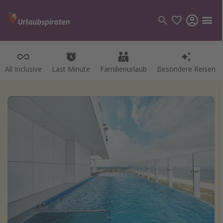
All Inclusive
Last Minute
Familienurlaub
Besondere Reisen
Kategorien
Flüge
Hotel
Pauschalreisen
Kreuzfahrten
Reiseziele
Alle Reiseziele
Bodensee Urlaub
Gozo Urlaub