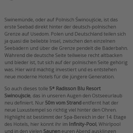
Wochenendtrip
Singlereisen
Swinemünde, oder auf Polnisch Świnoujście, ist das
Strandurlaub
erste Seebad direkt hinter der deutsch-polnischen
Grenze auf Usedom. Polen und Deutschland teilen sich
Gruppenreisen
ja quasi die beliebte Insel, zwischen den einzelnen
Hotels in Hamburg
Seebädern und über die Grenze pendelt die Bäderbahn.
Hotels in Amsterdam
Während die deutsche Seite teilweise recht altbacken
und bieder ist, tut sich auf der polnischen Seite gehörig
Hotels am Achensee
was. Hier wird mächtig investiert und es entstehen
neue moderne Hotels für die jüngere Generation.
Weitere Themen
So auch dieses tolle
5* Radisson Blu Resort
Reise Journal
Swinoujscie
, das in unseren Augen den Ostseeurlaub
neu definiert. Nur
50m vom Strand
entfernt hat der
Familienurlaub in der Türkei
neue Luxustempel so richtig viel hinter den Ohren.
Rundreisen in Thailand
Highlight ist bestimmt der Spa-Bereich in der 14. Etage
Bahnreisen in der Schweiz
des Hotels, hier könnt ihr im
Infinity-Pool
, Whirlpool
und in den vielen
Saunen
euren Abend ausklingen
Reisepassfreie Reiseziele