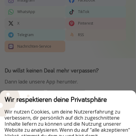
Instagram
Facebook
WhatsApp
TikTok
X
Pinterest
Telegram
RSS
Nachrichten-Service
Du willst keinen Deal mehr verpassen?
Dann lade unsere App herunter.
Wir respektieren deine Privatsphäre
Urlaubspiraten ist Teil der HolidayPirates Group
Wir nutzen Cookies, um deine Nutzererfahrung zu
verbessern, dir persönlich auf dich zugeschnittene
Unsere Märkte
Inhalte liefern zu können und die Nutzung unserer
Website zu analysieren. Wenn du auf "alle akzeptieren"
PiratinViaggio
HolidayPirates
klickst, stimmst du dem zu und bist damit