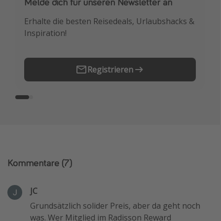
Melde dich für unseren Newsletter an
Downloade unsere App
Erhalte die besten Reisedeals, Urlaubshacks &
Buche die besten Reiseschnäppchen als
Inspiration!
Erstes.
Registrieren
Kommentare
(7)
JC
Grundsätzlich solider Preis, aber da geht noch
was. Wer Mitglied im Radisson Reward