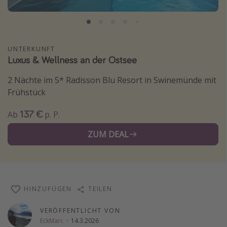
Normandie Urlaub
Goa Urlaub
St. Lucia Urlaub
UNTERKUNFT
Luxus & Wellness an der Ostsee
Kefalonia Urlaub
Krabi Urlaub
2 Nächte im 5* Radisson Blu Resort in Swinemünde mit
Frühstück
Tulum Urlaub
Sri Lanka Rundreise
137 €
Ab
p. P.
Japan Rundreise
ZUM DEAL
Reisethemen
Alle Reisethemen
HINZUFÜGEN
TEILEN
Wellnessurlaub
Disneyland Paris
VERÖFFENTLICHT VON
EckMarc
·
14.3.2026
Roadtrips