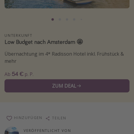
Normandie Urlaub
Goa Urlaub
St. Lucia Urlaub
UNTERKUNFT
Kefalonia Urlaub
Low Budget nach Amsterdam 🤩
Krabi Urlaub
Übernachtung im 4* Radisson Hotel inkl. Frühstück &
Tulum Urlaub
mehr
Sri Lanka Rundreise
54 €
Ab
p. P.
Japan Rundreise
ZUM DEAL
Reisethemen
Alle Reisethemen
Wellnessurlaub
HINZUFÜGEN
TEILEN
Disneyland Paris
VERÖFFENTLICHT VON
Roadtrips