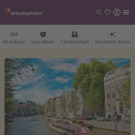
All Inclusive
Last Minute
Familienurlaub
Besondere Reisen
Kategorien
Flüge
Hotel
Pauschalreisen
Kreuzfahrten
Reiseziele
Alle Reiseziele
Bodensee Urlaub
Gozo Urlaub