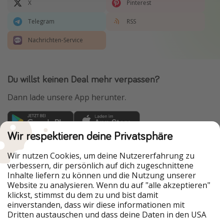
X
Pinterest
Telegram
RSS
Nachrichten-Service
Du willst keinen Deal mehr verpassen?
Dann lade unsere App herunter.
Wir respektieren deine Privatsphäre
Urlaubspiraten ist Teil der HolidayPirates Group
Wir nutzen Cookies, um deine Nutzererfahrung zu
Unsere Märkte
verbessern, dir persönlich auf dich zugeschnittene
Inhalte liefern zu können und die Nutzung unserer
PiratinViaggio
HolidayPirates
Website zu analysieren. Wenn du auf "alle akzeptieren"
VakantiePiraten
WakacyjniPiraci
klickst, stimmst du dem zu und bist damit
VoyagesPirates
Ferienpiraten
einverstanden, dass wir diese informationen mit
Urlaubspiraten
ViajerosPiratas
Dritten austauschen und dass deine Daten in den USA
TravelPirates