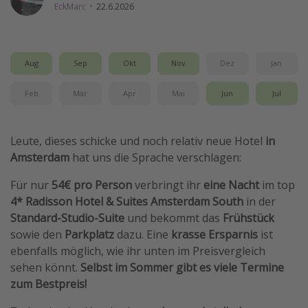
EckMarc
·
22.6.2026
Wochenendtrip
Singlereisen
Strandurlaub
Aug
Sep
Okt
Nov
Dez
Jan
Gruppenreisen
Feb
Mär
Apr
Mai
Jun
Jul
Hotels in Hamburg
Hotels in Amsterdam
Leute, dieses schicke und noch relativ neue Hotel
in
Hotels am Achensee
Amsterdam
hat uns die Sprache verschlagen:
Für nur
54€ pro Person
verbringt ihr
eine Nacht
im top
Weitere Themen
4* Radisson Hotel & Suites Amsterdam South
in der
Reise Journal
Standard-Studio-Suite
und bekommt das
Frühstück
sowie den
Parkplatz
dazu. Eine
krasse Ersparnis
ist
Familienurlaub in der Türkei
ebenfalls möglich, wie ihr unten im Preisvergleich
Rundreisen in Thailand
sehen könnt.
Selbst im Sommer gibt es viele Termine
Bahnreisen in der Schweiz
zum Bestpreis!
Reisepassfreie Reiseziele