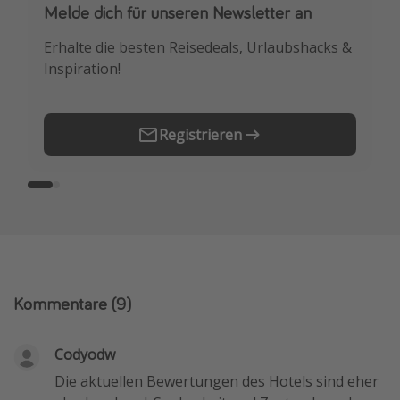
Melde dich für unseren Newsletter an
Downloade unsere App
Erhalte die besten Reisedeals, Urlaubshacks &
Buche die besten Reiseschnäppchen als
Inspiration!
Erstes.
Registrieren
Kommentare
(9)
Codyodw
Die aktuellen Bewertungen des Hotels sind eher