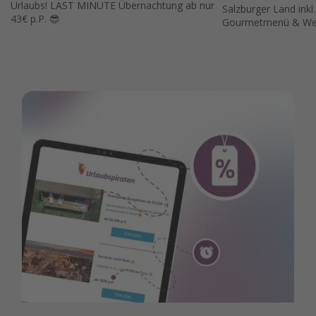
Urlaubs! LAST MINUTE Übernachtung ab nur
Salzburger Land inkl
43€ p.P. 😎
Gourmetmenü & Wel