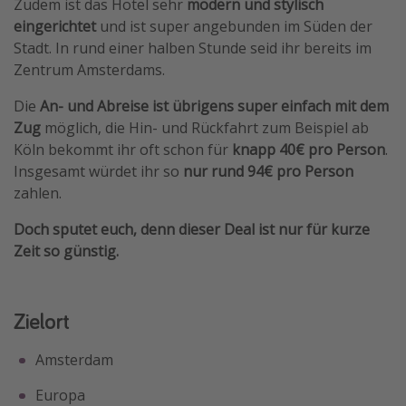
Zudem ist das Hotel sehr
modern und stylisch
Travel Know How
eingerichtet
und ist super angebunden im Süden der
Stadt. In rund einer halben Stunde seid ihr bereits im
Silvesterreisen
Zentrum Amsterdams.
Last Minute Urlaub Mallorca
Die
An- und Abreise ist übrigens super einfach mit dem
Last Minute Urlaub Deutschland
Zug
möglich, die Hin- und Rückfahrt zum Beispiel ab
Köln bekommt ihr oft schon für
knapp 40€ pro Person
.
Insgesamt würdet ihr so
nur rund 94€ pro Person
zahlen.
Doch sputet euch, denn dieser Deal ist nur für kurze
Zeit so günstig.
Zielort
Amsterdam
Europa