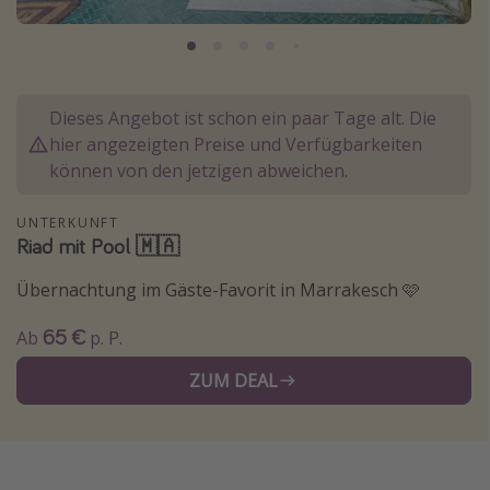
Normandie Urlaub
Goa Urlaub
St. Lucia Urlaub
Dieses Angebot ist schon ein paar Tage alt. Die
Kefalonia Urlaub
hier angezeigten Preise und Verfügbarkeiten
Krabi Urlaub
können von den jetzigen abweichen.
Tulum Urlaub
UNTERKUNFT
Sri Lanka Rundreise
Riad mit Pool 🇲🇦
Japan Rundreise
Übernachtung im Gäste-Favorit in Marrakesch 🩷
65 €
Reisethemen
Ab
p. P.
Alle Reisethemen
ZUM DEAL
Wellnessurlaub
Disneyland Paris
Roadtrips