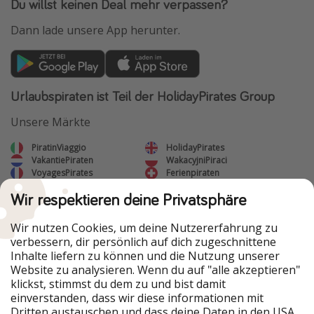
Du willst keinen Deal mehr verpassen?
Dann lade unsere App herunter.
Urlaubspiraten ist Teil der HolidayPirates Group
Unsere Märkte
PiratinViaggio
HolidayPirates
VakantiePiraten
WakacyjniPiraci
VoyagesPirates
Ferienpiraten
Urlaubspiraten
ViajerosPiratas
Wir respektieren deine Privatsphäre
TravelPirates
Unsere Gruppe
Wir nutzen Cookies, um deine Nutzererfahrung zu
verbessern, dir persönlich auf dich zugeschnittene
HolidayPirates Group
Inhalte liefern zu können und die Nutzung unserer
Website zu analysieren. Wenn du auf "alle akzeptieren"
Lerne uns kennen
Rechtliches
klickst, stimmst du dem zu und bist damit
einverstanden, dass wir diese informationen mit
Über uns
Datenschutz
Dritten austauschen und dass deine Daten in den USA