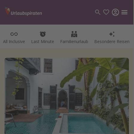
All Inclusive
Last Minute
Familienurlaub
Besondere Reisen
Kategorien
Flüge
Hotel
Pauschalreisen
Kreuzfahrten
Reiseziele
Alle Reiseziele
Bodensee Urlaub
Gozo Urlaub