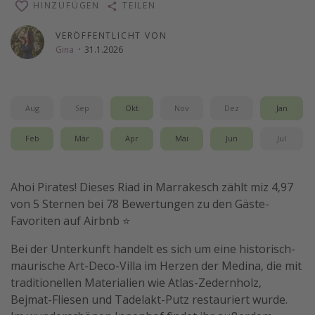
HINZUFÜGEN
TEILEN
Wochenendtrip
VERÖFFENTLICHT VON
Singlereisen
Gina
·
31.1.2026
Strandurlaub
Gruppenreisen
Hotels in Hamburg
Aug
Sep
Okt
Nov
Dez
Jan
Hotels in Amsterdam
Feb
Mär
Apr
Mai
Jun
Jul
Hotels am Achensee
Ahoi Pirates! Dieses Riad in Marrakesch zählt miz 4,97
Weitere Themen
von 5 Sternen bei 78 Bewertungen zu den Gäste-
Favoriten auf Airbnb ⭐️
Reise Journal
Familienurlaub in der Türkei
Bei der Unterkunft handelt es sich um eine historisch-
maurische Art-Deco-Villa im Herzen der Medina, die mit
Rundreisen in Thailand
traditionellen Materialien wie Atlas-Zedernholz,
Bahnreisen in der Schweiz
Bejmat-Fliesen und Tadelakt-Putz restauriert wurde.
Reisepassfreie Reiseziele