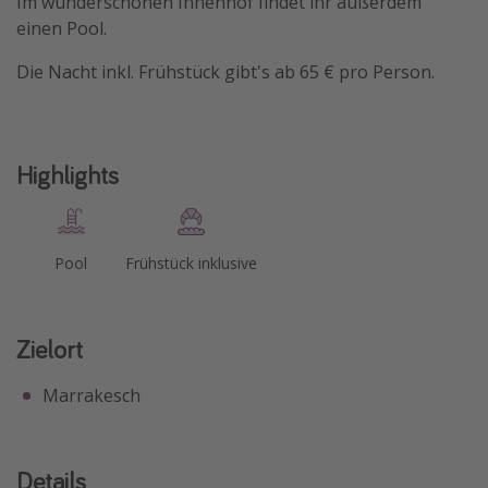
Im wunderschönen Innenhof findet ihr außerdem
einen Pool.
Travel Know How
Silvesterreisen
Die Nacht inkl. Frühstück gibt's ab 65 € pro Person.
Last Minute Urlaub Mallorca
Last Minute Urlaub Deutschland
Highlights
Pool
Frühstück inklusive
Zielort
Marrakesch
Details