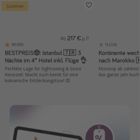
Sommer
217 €
Ab
p. P.
REISEN
FLÜGE
BESTPREIS🤑: Istanbul 🇹🇷 3
Kontinente wech
Nächte im 4* Hotel inkl. Flüge 👌
nach Marokko 
Perfekte Lage für Sightseeing & beste
Nonstop ab zahlreic
Reisezeit: Macht euch bereit für eine
das ganze Jahr buch
kulinarische Entdeckungstour! 😍