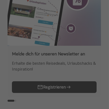
Melde dich für unseren Newsletter an
Downloade unsere App
Erhalte die besten Reisedeals, Urlaubshacks &
Buche die besten Reiseschnäppchen als
Inspiration!
Erstes.
Registrieren