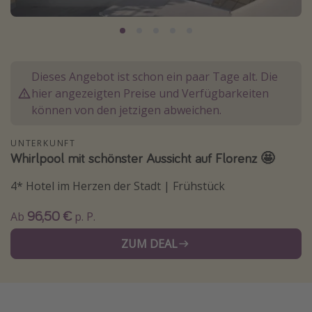
Normandie Urlaub
Goa Urlaub
St. Lucia Urlaub
Dieses Angebot ist schon ein paar Tage alt. Die
Kefalonia Urlaub
hier angezeigten Preise und Verfügbarkeiten
Krabi Urlaub
können von den jetzigen abweichen.
Tulum Urlaub
UNTERKUNFT
Sri Lanka Rundreise
Whirlpool mit schönster Aussicht auf Florenz 🤩
Japan Rundreise
4* Hotel im Herzen der Stadt | Frühstück
Reisethemen
96,50 €
Ab
p. P.
Alle Reisethemen
ZUM DEAL
Wellnessurlaub
Disneyland Paris
Roadtrips