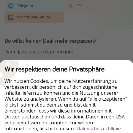
Telegram
RSS
Nachrichten-Service
Du willst keinen Deal mehr verpassen?
Dann lade unsere App herunter.
Wir respektieren deine Privatsphäre
Urlaubspiraten ist Teil der HolidayPirates Group
Wir nutzen Cookies, um deine Nutzererfahrung zu
verbessern, dir persönlich auf dich zugeschnittene
Unsere Märkte
Inhalte liefern zu können und die Nutzung unserer
Website zu analysieren. Wenn du auf "alle akzeptieren"
PiratinViaggio
HolidayPirates
klickst, stimmst du dem zu und bist damit
VakantiePiraten
WakacyjniPiraci
einverstanden, dass wir diese informationen mit
VoyagesPirates
Ferienpiraten
Dritten austauschen und dass deine Daten in den USA
Urlaubspiraten
ViajerosPiratas
verarbeitet werden könnten. Für weitere
TravelPirates
Informationen, lies bitte unsere
.
Datenschutzrichtlinie