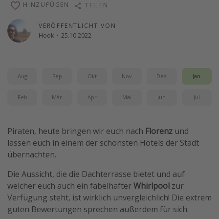
HINZUFÜGEN
TEILEN
Wochenendtrip
VERÖFFENTLICHT VON
Singlereisen
Hook
·
25.10.2022
Strandurlaub
Gruppenreisen
Hotels in Hamburg
Aug
Sep
Okt
Nov
Dez
Jan
Hotels in Amsterdam
Feb
Mär
Apr
Mai
Jun
Jul
Hotels am Achensee
Piraten, heute bringen wir euch nach
Florenz
und
Weitere Themen
lassen euch in einem der schönsten Hotels der Stadt
Reise Journal
übernachten.
Familienurlaub in der Türkei
Die Aussicht, die die Dachterrasse bietet und auf
Rundreisen in Thailand
welcher euch auch ein fabelhafter
Whirlpool
zur
Verfügung steht, ist wirklich unvergleichlich! Die extrem
Bahnreisen in der Schweiz
guten Bewertungen sprechen außerdem für sich.
Reisepassfreie Reiseziele