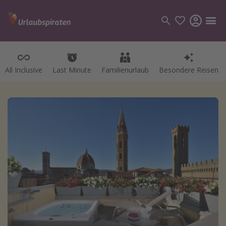
All Inclusive
Last Minute
Familienurlaub
Besondere Reisen
Kategorien
Flüge
Hotel
Pauschalreisen
Kreuzfahrten
Reiseziele
Alle Reiseziele
Bodensee Urlaub
Gozo Urlaub