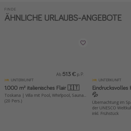
FINDE
ÄHNLICHE URLAUBS-ANGEBOTE
513 €
Ab
p. P.
UNTERKUNFT
UNTERKUNFT
1.000 m² italienisches Flair 🇮🇹
Eindrucksvolles 
💦
Toskana | Villa mit Pool, Whirlpool, Sauna...
(20 Pers.)
Übernachtung im Spa
der UNESCO Weltkul
inkl. Frühstück