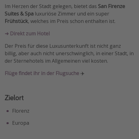
Im Herzen der Stadt gelegen, bietet das
San Firenze
Travel Know How
Suites & Spa
luxuriöse Zimmer und ein super
Silvesterreisen
Frühstück
, welches im Preis schon enthalten ist.
Last Minute Urlaub Mallorca
➜ Direkt zum Hotel
Last Minute Urlaub Deutschland
Der Preis für diese Luxusunterkunft ist nicht ganz
billig, aber auch nicht unerschwinglich, in einer Stadt, in
der Sternehotels im Allgemeinen viel kosten.
Flüge findet ihr in der Flugsuche
✈️
Zielort
Florenz
Europa