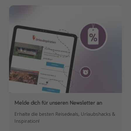
Melde dich für unseren Newsletter an
Downloade unsere App
Erhalte die besten Reisedeals, Urlaubshacks &
Buche die besten Reiseschnäppchen als
Inspiration!
Erstes.