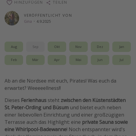
HINZUFÜGEN
TEILEN
Wochenendtrip
VERÖFFENTLICHT VON
Singlereisen
Gina
·
4.9.2025
Strandurlaub
Gruppenreisen
Hotels in Hamburg
Aug
Sep
Okt
Nov
Dez
Jan
Hotels in Amsterdam
Feb
Mär
Apr
Mai
Jun
Jul
Hotels am Achensee
Ab an die Nordsee mit euch, Pirates! Was euch da
Weitere Themen
erwartet? Weeeeellness!!
Reise Journal
Dieses
Ferienhaus
steht
zwischen den Küstenstädten
Familienurlaub in der Türkei
St. Peter-Ording und Büsum
und bietet euch neben
einer liebevollen Einrichtung und einer großzügigen
Rundreisen in Thailand
Terrasse auch das Highlight: eine
private Sauna sowie
Bahnreisen in der Schweiz
eine Whirlpool-Badewanne
! Noch entspannter wird's
Reisepassfreie Reiseziele