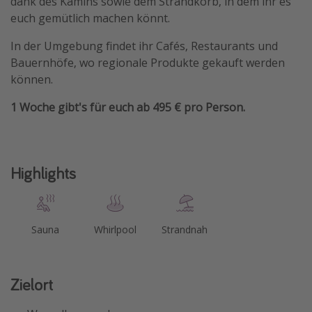
dank des Kamins sowie dem Strandkorb, in dem ihr es
euch gemütlich machen könnt.
Travel Know How
Silvesterreisen
In der Umgebung findet ihr Cafés, Restaurants und
Bauernhöfe, wo regionale Produkte gekauft werden
Last Minute Urlaub Mallorca
können.
Last Minute Urlaub Deutschland
1 Woche gibt's für euch ab 495 € pro Person.
Highlights
Sauna
Whirlpool
Strandnah
Zielort