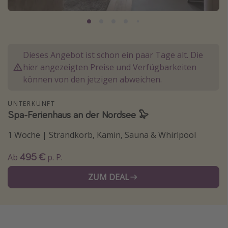
Normandie Urlaub
Goa Urlaub
St. Lucia Urlaub
Dieses Angebot ist schon ein paar Tage alt. Die
Kefalonia Urlaub
hier angezeigten Preise und Verfügbarkeiten
Krabi Urlaub
können von den jetzigen abweichen.
Tulum Urlaub
UNTERKUNFT
Sri Lanka Rundreise
Spa-Ferienhaus an der Nordsee 🦭
Japan Rundreise
1 Woche | Strandkorb, Kamin, Sauna & Whirlpool
495 €
Reisethemen
Ab
p. P.
Alle Reisethemen
ZUM DEAL
Wellnessurlaub
Disneyland Paris
Roadtrips