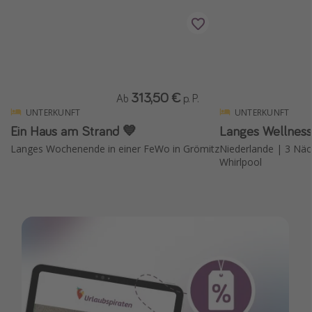
313,50 €
Ab
p. P.
UNTERKUNFT
UNTERKUNFT
Ein Haus am Strand 💙
Langes Wellnes
Langes Wochenende in einer FeWo in Grömitz
Niederlande | 3 Näch
Whirlpool