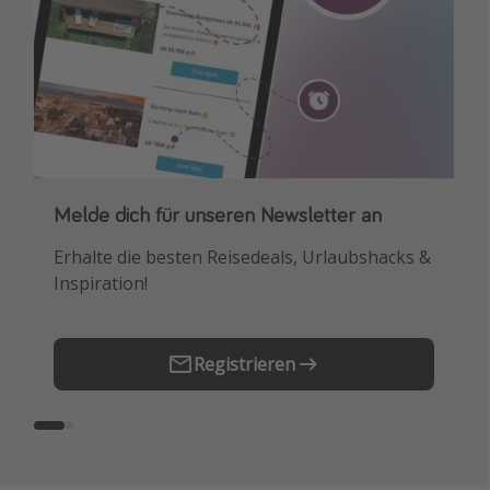
Melde dich für unseren Newsletter an
Downloade unsere App
Erhalte die besten Reisedeals, Urlaubshacks &
Buche die besten Reiseschnäppchen als
Inspiration!
Erstes.
Registrieren