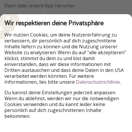
Dann lade unsere App herunter.
Wir respektieren deine Privatsphäre
Urlaubspiraten ist Teil der HolidayPirates Group
Wir nutzen Cookies, um deine Nutzererfahrung zu
verbessern, dir persönlich auf dich zugeschnittene
Unsere Märkte
Inhalte liefern zu können und die Nutzung unserer
Website zu analysieren. Wenn du auf "alle akzeptieren"
PiratinViaggio
HolidayPirates
klickst, stimmst du dem zu und bist damit
VakantiePiraten
WakacyjniPiraci
einverstanden, dass wir diese informationen mit
VoyagesPirates
Ferienpiraten
Dritten austauschen und dass deine Daten in den USA
Urlaubspiraten
ViajerosPiratas
verarbeitet werden könnten. Für weitere
TravelPirates
Informationen, lies bitte unsere
.
Datenschutzrichtlinie
Unsere Gruppe
Du kannst deine Einstellungen jederzeit anpassen.
HolidayPirates Group
Wenn du ablehnst, werden wir nur die notwendigen
Cookies verwenden und du kannt leider keine
Lerne uns kennen
Rechtliches
persönlich auf dich zugeschnittenen Inhalte
bekommen.
Über uns
Datenschutz
Karriere
Impressum