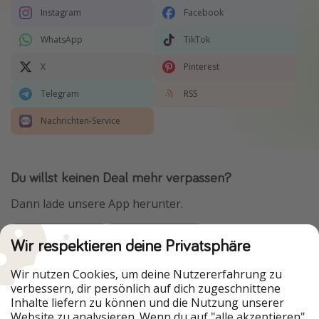
Instagram
Facebook
WhatsApp
TikTok
X
Pinterest
Telegram
RSS
Nachrichten-Service
Du willst keinen Deal mehr verpassen?
Dann lade unsere App herunter.
Wir respektieren deine Privatsphäre
Urlaubspiraten ist Teil der HolidayPirates Group
Wir nutzen Cookies, um deine Nutzererfahrung zu
verbessern, dir persönlich auf dich zugeschnittene
Unsere Märkte
Inhalte liefern zu können und die Nutzung unserer
Website zu analysieren. Wenn du auf "alle akzeptieren"