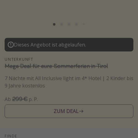
Normandie Urlaub
Goa Urlaub
St. Lucia Urlaub
Kefalonia Urlaub
Dieses Angebot ist abgelaufen.
Krabi Urlaub
Tulum Urlaub
UNTERKUNFT
Mega Deal für eure Sommerferien in Tirol
Sri Lanka Rundreise
Japan Rundreise
7 Nächte mit All Inclusive light im 4* Hotel | 2 Kinder bis
9 Jahre kostenlos
Reisethemen
299 €
Ab
p. P.
Alle Reisethemen
ZUM DEAL
Wellnessurlaub
Disneyland Paris
Roadtrips
FINDE