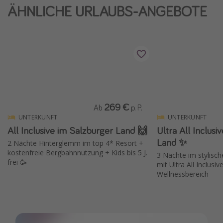
ÄHNLICHE URLAUBS-ANGEBOTE
Wochenendtrip
Singlereisen
Strandurlaub
Gruppenreisen
Hotels in Hamburg
Hotels in Amsterdam
269 €
Ab
p. P.
Hotels am Achensee
UNTERKUNFT
UNTERKUNFT
All Inclusive im Salzburger Land 🙌
Ultra All Inclusi
Weitere Themen
Land ✨
2 Nächte Hinterglemm im top 4* Resort +
kostenfreie Bergbahnnutzung + Kids bis 5 J.
3 Nächte im stylisch
Reise Journal
frei 🥳
mit Ultra All Inclusi
Familienurlaub in der Türkei
Wellnessbereich
Rundreisen in Thailand
Bahnreisen in der Schweiz
Reisepassfreie Reiseziele