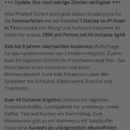
+++ Update: Nur noch wenige Zimmer verfügbar +++
Ahoi Piraten! Sichert euch jetzt diesen Knallerpreis für
die
Sommerferien
mit der FamilieI!
7 Nächte im 4* Hotel
in Tirol
(unweit von Wörgl und Kufstein) bekommt ihr
schon für krasse
299€ pro Person mit All inclusive light!
Kids bis 9 Jahren übernachten kostenlos
(Aufschläge
für das Familienzimmer bei 2 Kindern möglich). Zudem
habt ihr täglichen Eintritt ins Freischwimmbad Itter. Das
Hotel bietet einen Innenpool und einen
Wellnessbereich. Eure Kids freuen sich über den
Spielplatz mit Schaukel, Kletterwand, Rutsche und
Trampolin.
Euer All Inclusive Angebot
umfasst ein tägliches
Frühstücksbuffet, Lunchpakete für unterwegs sowie
Kaffee, Tee und Kuchen am Nachmittag. Zum
Abendessen gibt es ein Wahlmenü mit Salatbuffet
sowie eine
Auswahl an unbegrenzten alkoholfreien