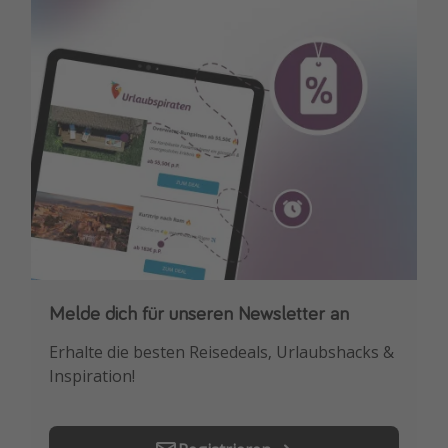
Travel Know How
Silvesterreisen
Last Minute Urlaub Mallorca
Last Minute Urlaub Deutschland
Melde dich für unseren Newsletter an
Downloade unsere App
Erhalte die besten Reisedeals, Urlaubshacks &
Buche die besten Reiseschnäppchen als
Inspiration!
Erstes.