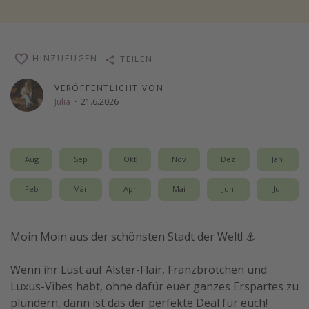
Wochenendtrip
Singlereisen
HINZUFÜGEN
TEILEN
Strandurlaub
Gruppenreisen
VERÖFFENTLICHT VON
Julia
·
21.6.2026
Hotels in Hamburg
Hotels in Amsterdam
Hotels am Achensee
Aug
Sep
Okt
Nov
Dez
Jan
Weitere Themen
Feb
Mär
Apr
Mai
Jun
Jul
Reise Journal
Moin Moin aus der schönsten Stadt der Welt! ⚓️
Familienurlaub in der Türkei
Rundreisen in Thailand
Wenn ihr Lust auf Alster-Flair, Franzbrötchen und
Bahnreisen in der Schweiz
Luxus-Vibes habt, ohne dafür euer ganzes Erspartes zu
plündern, dann ist das der perfekte Deal für euch!
Reisepassfreie Reiseziele