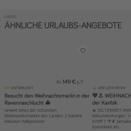
FINDE
ÄHNLICHE URLAUBS-ANGEBOTE
149 €
Ab
p. P.
UNTERKUNFT
KREUZFAHRTEN
Besucht den Weihnachtsmarkt in der
💙⚓️ WEIHNACH
Ravennaschlucht 🎄
der Karibik
Unweit eines der schönsten
🔥 SELTENHEIT INKl
Weihnachtsmärkte des Landes: 2 Nächte
Inklusivleistungen: 
inklusive Halbpension
Schiff 1 🌴🍹 Jamaik
Kolumbien etc.