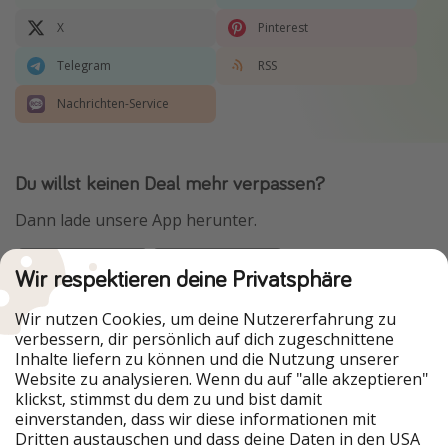
X
Pinterest
Telegram
RSS
Nachrichten-Service
Du willst keinen Deal mehr verpassen?
Dann lade unsere App herunter.
Wir respektieren deine Privatsphäre
Urlaubspiraten ist Teil der HolidayPirates Group
Wir nutzen Cookies, um deine Nutzererfahrung zu
verbessern, dir persönlich auf dich zugeschnittene
Unsere Märkte
Inhalte liefern zu können und die Nutzung unserer
Website zu analysieren. Wenn du auf "alle akzeptieren"
PiratinViaggio
HolidayPirates
klickst, stimmst du dem zu und bist damit
VakantiePiraten
WakacyjniPiraci
einverstanden, dass wir diese informationen mit
VoyagesPirates
Ferienpiraten
Dritten austauschen und dass deine Daten in den USA
Urlaubspiraten
ViajerosPiratas