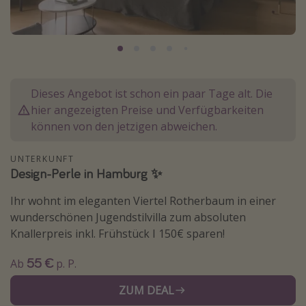
Normandie Urlaub
Goa Urlaub
St. Lucia Urlaub
Kefalonia Urlaub
Dieses Angebot ist schon ein paar Tage alt. Die
Krabi Urlaub
hier angezeigten Preise und Verfügbarkeiten
Tulum Urlaub
können von den jetzigen abweichen.
Sri Lanka Rundreise
UNTERKUNFT
Japan Rundreise
Design-Perle in Hamburg ✨
Ihr wohnt im eleganten Viertel Rotherbaum in einer
Reisethemen
wunderschönen Jugendstilvilla zum absoluten
Knallerpreis inkl. Frühstück I 150€ sparen!
Alle Reisethemen
Wellnessurlaub
55 €
Ab
p. P.
Disneyland Paris
ZUM DEAL
Roadtrips