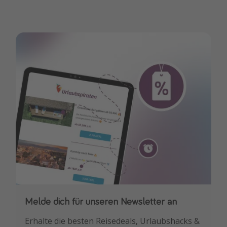
Melde dich für unseren Newsletter an
Downloade unsere App
Erhalte die besten Reisedeals, Urlaubshacks &
Buche die besten Reiseschnäppchen als