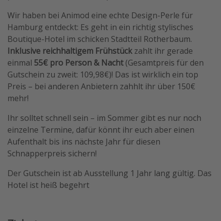
Travel Know How
Wir haben bei Animod eine echte Design-Perle für
Hamburg entdeckt: Es geht in ein richtig stylisches
Silvesterreisen
Boutique-Hotel im schicken Stadtteil Rotherbaum.
Last Minute Urlaub Mallorca
Inklusive reichhaltigem Frühstück
zahlt ihr gerade
Last Minute Urlaub Deutschland
einmal
55€ pro Person & Nacht
(Gesamtpreis für den
Gutschein zu zweit: 109,98€)! Das ist wirklich ein top
Preis – bei anderen Anbietern zahhlt ihr über 150€
mehr!
Ihr solltet schnell sein – im Sommer gibt es nur noch
einzelne Termine, dafür könnt ihr euch aber einen
Aufenthalt bis ins nächste Jahr für diesen
Schnapperpreis sichern!
Der Gutschein ist ab Ausstellung 1 Jahr lang gültig. Das
Hotel ist heiß begehrt