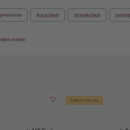
genanreise
Kurzurlaub
Strandurlaub
Somme
roblem melden
Exklusiv bei uns