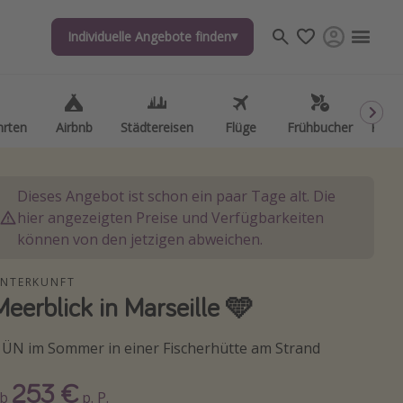
Individuelle Angebote finden
Individuelle Angebote finden
hrten
hrten
Airbnb
Airbnb
Städtereisen
Städtereisen
Flüge
Flüge
Frühbucher
Frühbucher
Kurzu
Kurzu
Dieses Angebot ist schon ein paar Tage alt. Die
hier angezeigten Preise und Verfügbarkeiten
können von den jetzigen abweichen.
NTERKUNFT
Meerblick in Marseille 🩵
 ÜN im Sommer in einer Fischerhütte am Strand
253 €
Ab
p. P.