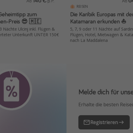
146 €
6
Ab
p. P.
Ab
REISEN
Geheimtipp zum
Die Karibik Europas mit d
en-Preis 😎 🇲🇪
Katamaran erkunden ⛵️
 Nächte Ulcinj inkl. Flügen &
5, 7, 9 oder 11 Nächte auf Sardini
erteter Unterkunft UNTER 150€
Flügen, Hotel, Mietwagen & Kat
nach La Maddalena
Melde dich für uns
Downloade unsere
Erhalte die besten Reise
Buche die besten Reises
Registrieren