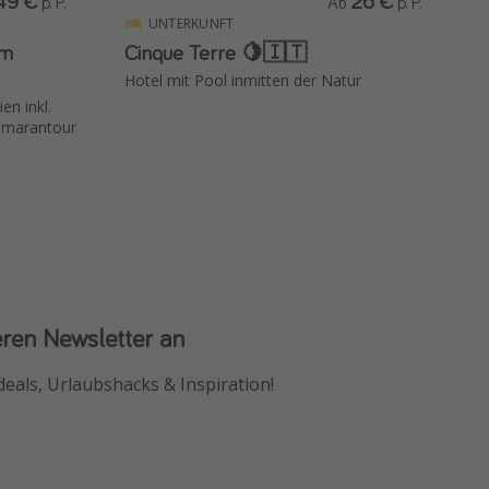
49 €
26 €
p. P.
Ab
p. P.
UNTERKUNFT
em
Cinque Terre 🍋🇮🇹
Hotel mit Pool inmitten der Natur
en inkl.
amarantour
eren Newsletter an
 App
deals, Urlaubshacks & Inspiration!
chnäppchen als Erstes.