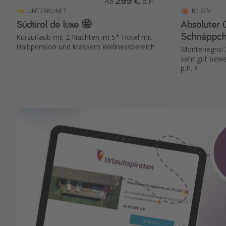
299 €
Ab
p. P.
UNTERKUNFT
REISEN
Südtirol de luxe 🤩
Absoluter 
Schnäppch
Kurzurlaub mit 2 Nächten im 5* Hotel mit
Halbpension und krassem Wellnessbereich
Montenegro! 3
sehr gut bew
p.P. ‼️