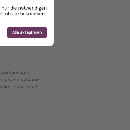
r nur die notwendigen
en Inhalte bekommen.
Alle akzeptieren
r und buchbar,
is verändern kann.
sein, sodass euch