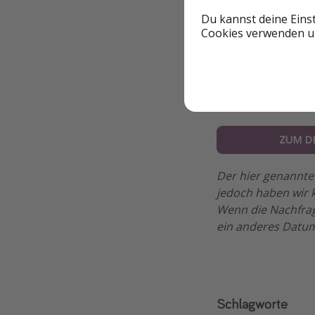
Du kannst deine Eins
Cookies verwenden un
Gesamtpreis 506 €
ZUM D
Der hier genannte 
jedoch haben wir k
Wenn die Nachfrag
ein anderes Datum
Schlagworte