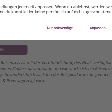
tellungen jederzeit anpassen. Wenn du ablehnst, werden wi
d du kannt leider keine persönlich auf dich zugeschnitten
Nur notwendige
Anpassen
 = 253 € pro Person
EAL
Reisepreis ist mit der Veröffentlichung des Deals verfügba
einen Einfluss darauf, wann und wie stark sich ein Reisepre
e besonders hoch ist, kann das Beispieldatum ausgebucht 
 & Preis angezeigt wird.