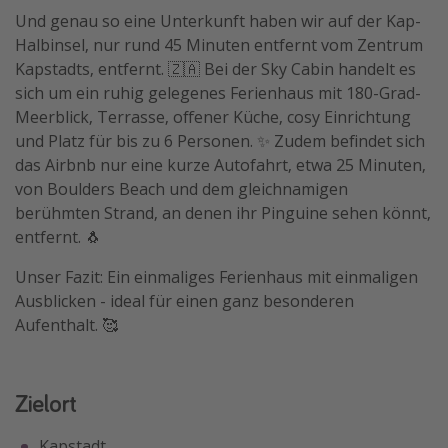
Und genau so eine Unterkunft haben wir auf der Kap-
Travel Know How
Halbinsel, nur rund 45 Minuten entfernt vom Zentrum
Silvesterreisen
Kapstadts, entfernt. 🇿🇦 Bei der Sky Cabin handelt es
Last Minute Urlaub Mallorca
sich um ein ruhig gelegenes Ferienhaus mit 180-Grad-
Meerblick, Terrasse, offener Küche, cosy Einrichtung
Last Minute Urlaub Deutschland
und Platz für bis zu 6 Personen. ✨ Zudem befindet sich
das Airbnb nur eine kurze Autofahrt, etwa 25 Minuten,
von Boulders Beach und dem gleichnamigen
berühmten Strand, an denen ihr Pinguine sehen könnt,
entfernt. 🐧
Unser Fazit: Ein einmaliges Ferienhaus mit einmaligen
Ausblicken - ideal für einen ganz besonderen
Aufenthalt. 🥰
Zielort
Kapstadt