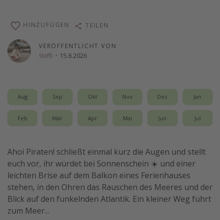
Wochenendtrip
HINZUFÜGEN
TEILEN
Singlereisen
Strandurlaub
VERÖFFENTLICHT VON
Steffi
·
15.6.2026
Gruppenreisen
Hotels in Hamburg
Hotels in Amsterdam
Aug
Sep
Okt
Nov
Dez
Jan
Hotels am Achensee
Feb
Mär
Apr
Mai
Jun
Jul
Weitere Themen
Ahoi Piraten! schließt einmal kurz die Augen und stellt
Reise Journal
euch vor, ihr würdet bei Sonnenschein ☀️ und einer
Familienurlaub in der Türkei
leichten Brise auf dem Balkon eines Ferienhauses
Rundreisen in Thailand
stehen, in den Ohren das Rauschen des Meeres und der
Blick auf den funkelnden Atlantik. Ein kleiner Weg führt
Bahnreisen in der Schweiz
zum Meer...
Reisepassfreie Reiseziele