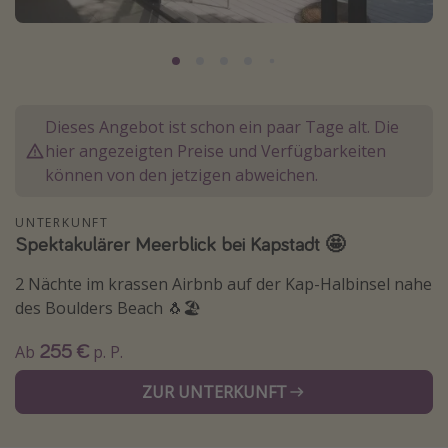
Normandie Urlaub
Goa Urlaub
St. Lucia Urlaub
Kefalonia Urlaub
Dieses Angebot ist schon ein paar Tage alt. Die
hier angezeigten Preise und Verfügbarkeiten
Krabi Urlaub
können von den jetzigen abweichen.
Tulum Urlaub
Sri Lanka Rundreise
UNTERKUNFT
Spektakulärer Meerblick bei Kapstadt 🤩
Japan Rundreise
2 Nächte im krassen Airbnb auf der Kap-Halbinsel nahe
Reisethemen
des Boulders Beach 🐧🏖️
Alle Reisethemen
255 €
Ab
p. P.
Wellnessurlaub
ZUR UNTERKUNFT
Disneyland Paris
Roadtrips