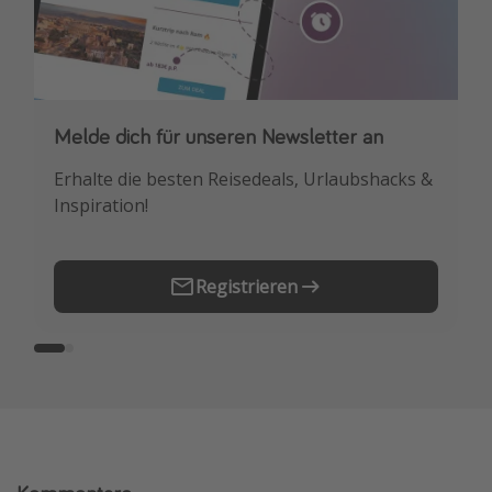
Melde dich für unseren Newsletter an
Downloade unsere App
Erhalte die besten Reisedeals, Urlaubshacks &
Buche die besten Reiseschnäppchen als
Inspiration!
Erstes.
Registrieren