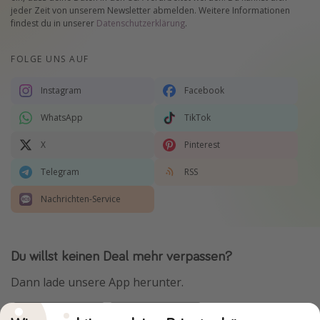
jeder Zeit von unserem Newsletter abmelden. Weitere Informationen
findest du in unserer
Datenschutzerklärung
.
FOLGE UNS AUF
Instagram
Facebook
WhatsApp
TikTok
X
Pinterest
Telegram
RSS
Nachrichten-Service
Du willst keinen Deal mehr verpassen?
Dann lade unsere App herunter.