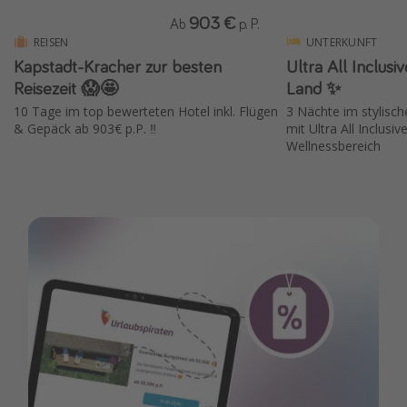
903 €
Ab
p. P.
REISEN
UNTERKUNFT
Kapstadt-Kracher zur besten
Ultra All Inclusi
Reisezeit 😱🤩
Land ✨
10 Tage im top bewerteten Hotel inkl. Flügen
3 Nächte im stylisch
& Gepäck ab 903€ p.P. ‼️
mit Ultra All Inclusi
Wellnessbereich