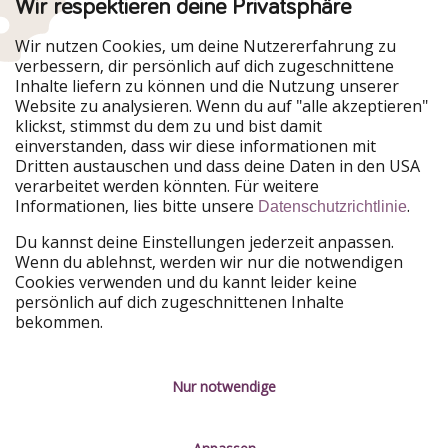
Wir respektieren deine Privatsphäre
Urlaubspiraten ist Teil der HolidayPirates Group
Wir nutzen Cookies, um deine Nutzererfahrung zu
verbessern, dir persönlich auf dich zugeschnittene
Unsere Märkte
Inhalte liefern zu können und die Nutzung unserer
Website zu analysieren. Wenn du auf "alle akzeptieren"
PiratinViaggio
HolidayPirates
klickst, stimmst du dem zu und bist damit
VakantiePiraten
WakacyjniPiraci
einverstanden, dass wir diese informationen mit
VoyagesPirates
Ferienpiraten
Dritten austauschen und dass deine Daten in den USA
Urlaubspiraten
ViajerosPiratas
verarbeitet werden könnten. Für weitere
TravelPirates
Informationen, lies bitte unsere
.
Datenschutzrichtlinie
Unsere Gruppe
Du kannst deine Einstellungen jederzeit anpassen.
HolidayPirates Group
Wenn du ablehnst, werden wir nur die notwendigen
Cookies verwenden und du kannt leider keine
Lerne uns kennen
Rechtliches
persönlich auf dich zugeschnittenen Inhalte
bekommen.
Über uns
Datenschutz
Karriere
Impressum
Nur notwendige
Presse
Unsere Regeln