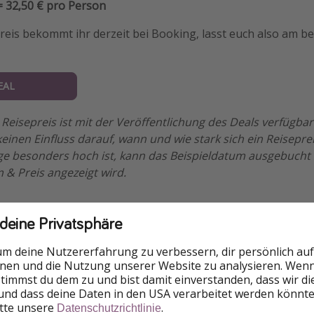
= 32,50 € pro Person
eis bekommt ihr derzeit bei Booking, lasst euch also am b
EAL
Reisepreis ist mit der Veröffentlichung des Deals verfügba
einen Einfluss darauf, wann und wie stark sich ein Reisepre
e besonders hoch ist, kann das Beispieldatum ausgebucht 
 & Preis angezeigt wird.
 deine Privatsphäre
nen
um deine Nutzererfahrung zu verbessern, dir persönlich auf
nnen und die Nutzung unserer Website zu analysieren. Wenn 
Termine
 stimmst du dem zu und bist damit einverstanden, dass wir d
und dass deine Daten in den USA verarbeitet werden könnte
itte unsere
.
Datenschutzrichtlinie