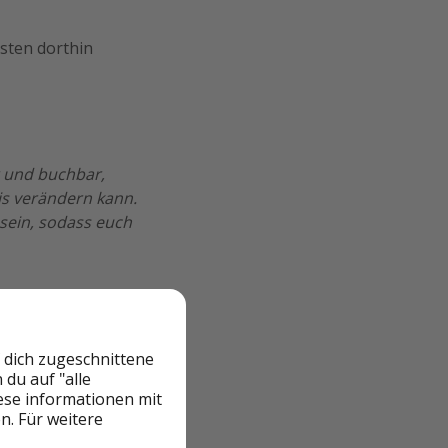
esten dorthin
r und buchbar,
is verändern kann.
sein, sodass euch
 dich zugeschnittene
du auf "alle
iese informationen mit
n. Für weitere