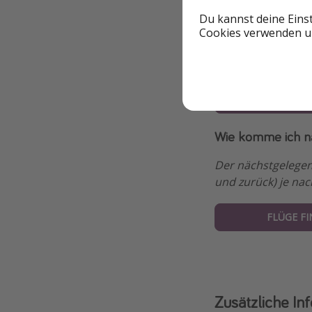
26.10 - 27.1
Du kannst deine Eins
Cookies verwenden un
10.09 - 11.0
29.08 - 30.
10.07 - 11.
Wie komme ich n
Der nächstgelegene
und zurück) je nach
FLÜGE F
Zusätzliche In