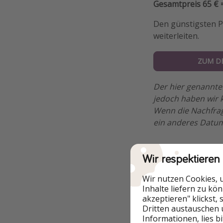
Gesamtpreis 65 € 
Den günstigsten Pr
weiterleiten.
ZUM D
Der hier genannte 
jedoch haben wir k
Wenn die Nachfrag
ein anderes Datum
Wir respektieren
Weitere Optio
Wir nutzen Cookies, 
Inhalte liefern zu kö
Weitere Beispiel-
akzeptieren" klickst,
Dritten austauschen 
Informationen, lies b