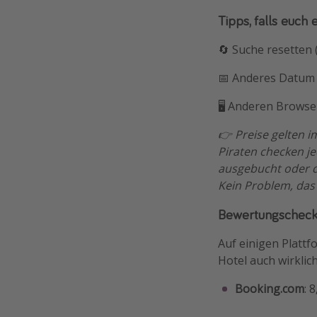
Tipps, falls euch 
🔄 Suche resetten
📅 Anderes Datum 
🖥️ Anderen Browser
👉 Preise gelten 
Piraten checken j
ausgebucht oder de
Kein Problem, das
Bewertungschec
Auf einigen Platt
Hotel auch wirklic
Booking.com
: 