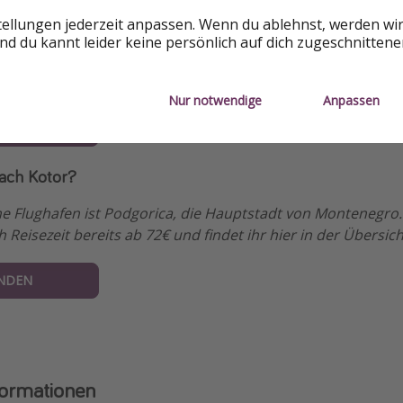
0 - 32,5€
tellungen jederzeit anpassen. Wenn du ablehnst, werden wi
d du kannt leider keine persönlich auf dich zugeschnitten
9 - 41,5€
08 - 64€
Nur notwendige
Anpassen
07 - 64€
ach Kotor?
 Flughafen ist Podgorica, die Hauptstadt von Montenegro. F
 Reisezeit bereits ab 72€ und findet ihr hier in der Übersich
INDEN
formationen