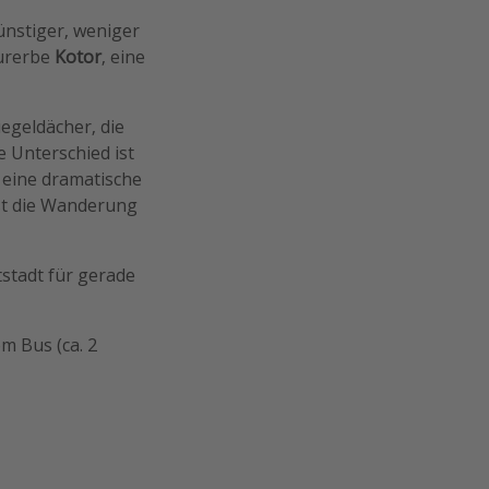
günstiger, weniger
turerbe
Kotor
, eine
egeldächer, die
e Unterschied ist
 eine dramatische
ist die Wanderung
tstadt für gerade
m Bus (ca. 2