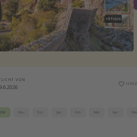
+
9
Fotos
TLICHT VON
HIN
9.6.2026
Okt
Nov
Dez
Jan
Feb
Mär
Apr
Ma