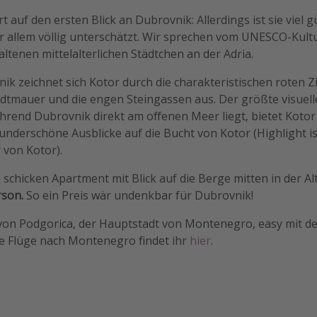
t auf den ersten Blick an Dubrovnik: Allerdings ist sie viel 
r allem völlig unterschätzt. Wir sprechen vom UNESCO-Kul
ltenen mittelalterlichen Städtchen an der Adria.
k zeichnet sich Kotor durch die charakteristischen roten Zi
tadtmauer und die engen Steingassen aus. Der größte visuell
hrend Dubrovnik direkt am offenen Meer liegt, bietet Kotor
underschöne Ausblicke auf die Bucht von Kotor (Highlight 
 von Kotor).
 schicken Apartment mit Blick auf die Berge mitten in der Al
rson.
So ein Preis wär undenkbar für Dubrovnik!
 von Podgorica, der Hauptstadt von Montenegro, easy mit de
e Flüge nach Montenegro findet ihr
hier
.