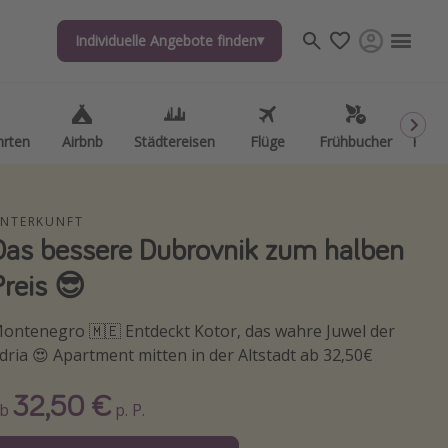
Individuelle Angebote finden
Individuelle Angebote finden
hrten
hrten
Airbnb
Airbnb
Städtereisen
Städtereisen
Flüge
Flüge
Frühbucher
Frühbucher
Kurzu
Kurzu
NTERKUNFT
Das bessere Dubrovnik zum halben
Preis 😎
ontenegro 🇲🇪 Entdeckt Kotor, das wahre Juwel der
dria 😍 Apartment mitten in der Altstadt ab 32,50€
32,50 €
Ab
p. P.