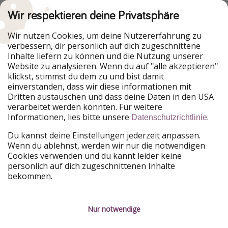
Wir respektieren deine Privatsphäre
Wir nutzen Cookies, um deine Nutzererfahrung zu
Urlaubspiraten ist Teil der HolidayPirates Group
verbessern, dir persönlich auf dich zugeschnittene
Inhalte liefern zu können und die Nutzung unserer
Unsere Märkte
Website zu analysieren. Wenn du auf "alle akzeptieren"
klickst, stimmst du dem zu und bist damit
PiratinViaggio
HolidayPirates
einverstanden, dass wir diese informationen mit
VakantiePiraten
WakacyjniPiraci
Dritten austauschen und dass deine Daten in den USA
VoyagesPirates
Ferienpiraten
verarbeitet werden könnten. Für weitere
Urlaubspiraten
ViajerosPiratas
Informationen, lies bitte unsere
.
Datenschutzrichtlinie
TravelPirates
Du kannst deine Einstellungen jederzeit anpassen.
Unsere Gruppe
Wenn du ablehnst, werden wir nur die notwendigen
HolidayPirates Group
Cookies verwenden und du kannt leider keine
persönlich auf dich zugeschnittenen Inhalte
Lerne uns kennen
Rechtliches
bekommen.
Über uns
Datenschutz
Nur notwendige
Karriere
Impressum