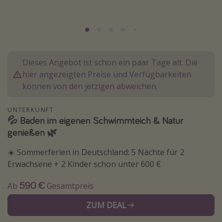
Wochenendtrip
Singlereisen
Strandurlaub
Gruppenreisen
Dieses Angebot ist schon ein paar Tage alt. Die
hier angezeigten Preise und Verfügbarkeiten
Hotels in Hamburg
können von den jetzigen abweichen.
Hotels in Amsterdam
Hotels am Achensee
UNTERKUNFT
💦 Baden im eigenen Schwimmteich & Natur
genießen 🌿
Weitere Themen
☀️ Sommerferien in Deutschland: 5 Nächte für 2
Reise Journal
Erwachsene + 2 Kinder schon unter 600 €
Familienurlaub in der Türkei
590 €
Ab
Gesamtpreis
Rundreisen in Thailand
Bahnreisen in der Schweiz
ZUM DEAL
Reisepassfreie Reiseziele