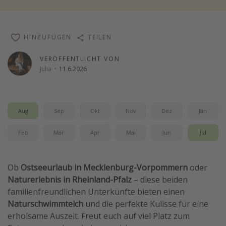
Travel Know How
Silvesterreisen
HINZUFÜGEN
TEILEN
Last Minute Urlaub Mallorca
VERÖFFENTLICHT VON
Last Minute Urlaub Deutschland
Julia
·
11.6.2026
Aug
Sep
Okt
Nov
Dez
Jan
Feb
Mär
Apr
Mai
Jun
Jul
Ob
Ostseeurlaub in Mecklenburg-Vorpommern
oder
Naturerlebnis in Rheinland-Pfalz
– diese beiden
familienfreundlichen Unterkünfte bieten einen
Naturschwimmteich
und die perfekte Kulisse für eine
erholsame Auszeit. Freut euch auf viel Platz zum