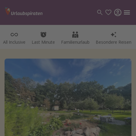
All Inclusive
Last Minute
Familienurlaub
Besondere Reisen
Kategorien
Flüge
Hotel
Pauschalreisen
Kreuzfahrten
Reiseziele
Alle Reiseziele
Bodensee Urlaub
Gozo Urlaub