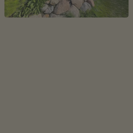
Normandie Urlaub
Goa Urlaub
St. Lucia Urlaub
Kefalonia Urlaub
Krabi Urlaub
Tulum Urlaub
Sri Lanka Rundreise
Japan Rundreise
Reisethemen
Alle Reisethemen
Wellnessurlaub
Disneyland Paris
Roadtrips