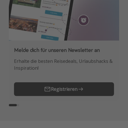
Melde dich für unseren Newsletter an
Downloade unsere App
Erhalte die besten Reisedeals, Urlaubshacks &
Buche die besten Reiseschnäppchen als
Inspiration!
Erstes.
Registrieren