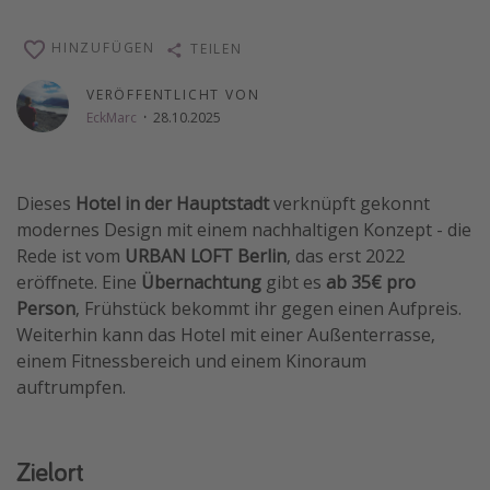
Wochenendtrip
HINZUFÜGEN
TEILEN
Singlereisen
VERÖFFENTLICHT VON
Strandurlaub
EckMarc
·
28.10.2025
Gruppenreisen
Hotels in Hamburg
Dieses
Hotel in der Hauptstadt
verknüpft gekonnt
Hotels in Amsterdam
modernes Design mit einem nachhaltigen Konzept - die
Hotels am Achensee
Rede ist vom
URBAN LOFT Berlin
, das erst 2022
eröffnete. Eine
Übernachtung
gibt es
ab
35€ pro
Weitere Themen
Person
, Frühstück bekommt ihr gegen einen Aufpreis.
Weiterhin kann das Hotel mit einer Außenterrasse,
Reise Journal
einem Fitnessbereich und einem Kinoraum
Familienurlaub in der Türkei
auftrumpfen.
Rundreisen in Thailand
Bahnreisen in der Schweiz
Zielort
Reisepassfreie Reiseziele