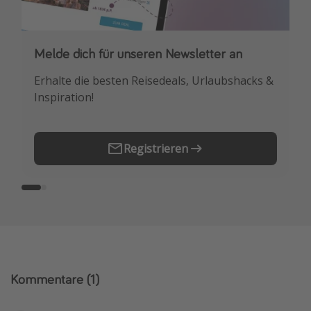
Melde dich für unseren Newsletter an
Downloade unsere App
Erhalte die besten Reisedeals, Urlaubshacks &
Buche die besten Reiseschnäppchen als
Inspiration!
Erstes.
Registrieren
Kommentare
(1)