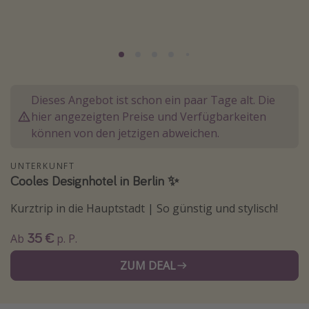
Normandie Urlaub
Goa Urlaub
St. Lucia Urlaub
Kefalonia Urlaub
Dieses Angebot ist schon ein paar Tage alt. Die
Krabi Urlaub
hier angezeigten Preise und Verfügbarkeiten
Tulum Urlaub
können von den jetzigen abweichen.
Sri Lanka Rundreise
UNTERKUNFT
Japan Rundreise
Cooles Designhotel in Berlin ✨
Kurztrip in die Hauptstadt | So günstig und stylisch!
Reisethemen
35 €
Ab
p. P.
Alle Reisethemen
Wellnessurlaub
ZUM DEAL
Disneyland Paris
Roadtrips