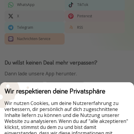
WhatsApp
TikTok
X
Pinterest
Telegram
RSS
Nachrichten-Service
Du willst keinen Deal mehr verpassen?
Dann lade unsere App herunter.
Wir respektieren deine Privatsphäre
Urlaubspiraten ist Teil der HolidayPirates Group
Wir nutzen Cookies, um deine Nutzererfahrung zu
verbessern, dir persönlich auf dich zugeschnittene
Unsere Märkte
Inhalte liefern zu können und die Nutzung unserer
Website zu analysieren. Wenn du auf "alle akzeptieren"
PiratinViaggio
HolidayPirates
klickst, stimmst du dem zu und bist damit
VakantiePiraten
WakacyjniPiraci
einverstanden, dass wir diese informationen mit