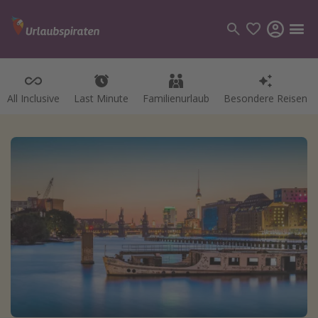
All Inclusive
Last Minute
Familienurlaub
Besondere Reisen
Kategorien
Flüge
Hotel
Pauschalreisen
Kreuzfahrten
Reiseziele
Alle Reiseziele
Bodensee Urlaub
Gozo Urlaub