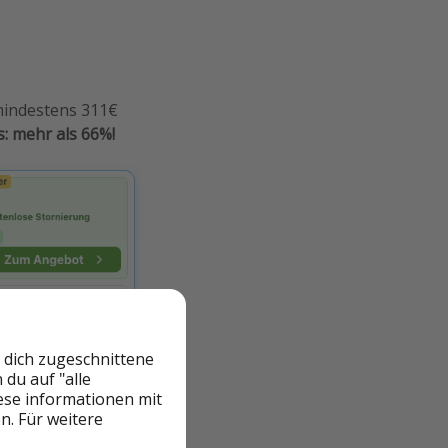
 mindestens 311€
s: mehr als 66%!
 dich zugeschnittene
du auf "alle
iese informationen mit
n. Für weitere
5-Gänge-