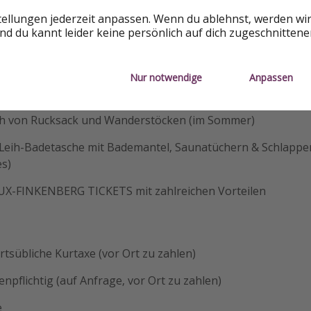
Buffet (nach Wahl des Küchenchefs)
tellungen jederzeit anpassen. Wenn du ablehnst, werden wi
d du kannt leider keine persönlich auf dich zugeschnitten
ung des Wellness- und Fitnessbereichs
ink bei der Anreise
Nur notwendige
Anpassen
ng des Skisafes und des beheizten Skidepots im Skikeller
eih von Rucksack und Wanderstöcken (im Sommer)
r Leih-Badetasche mit Bademantel, Saunatüchern & Schlappen
es)
TUX-FINKENBERG TICKETS mit zahlreichen Vorteilen
ortsübliche Kurtaxe (vor Ort zu zahlen)
enpflichtig (auf Anfrage, vor Ort zu zahlen)
e