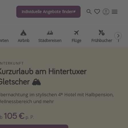
Individuelle Angebote finden
Individuelle Angebote finden
hrten
hrten
Airbnb
Airbnb
Städtereisen
Städtereisen
Flüge
Flüge
Frühbucher
Frühbucher
Kurzu
Kurzu
NTERKUNFT
Kurzurlaub am Hintertuxer
Gletscher 🏔️
bernachtung im stylischen 4* Hotel mit Halbpension,
ellnessbereich und mehr
105 €
Ab
p. P.