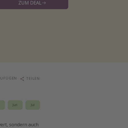
ZUM DEAL
ZUFÜGEN
TEILEN
i
Jun
Jul
wert, sondern auch