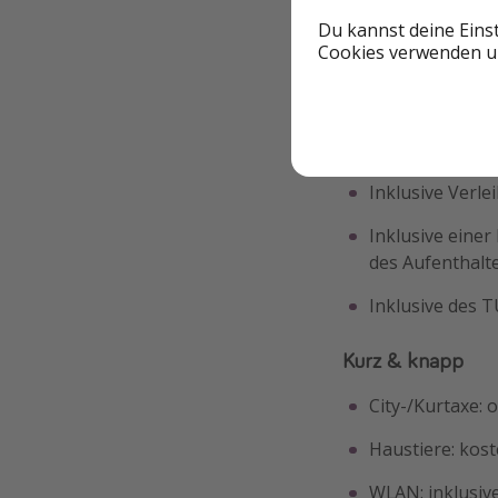
Wahlmenü oder 
Du kannst deine Eins
Cookies verwenden un
Inklusive Nutz
Mit Welcome Dr
Inklusive Nutzu
Inklusive Verl
Inklusive eine
des Aufenthalt
Inklusive des 
Kurz & knapp
City-/Kurtaxe: 
Haustiere: kost
WLAN: inklusiv