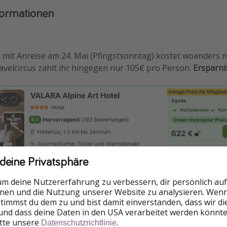
formationen
n mit Anreise am 24. Mai (Pfingstsonntag) kostet woanders
avelcircus zahlt ihr hingegen nur 105€ pro Person.
Ersparni
 deine Privatsphäre
um deine Nutzererfahrung zu verbessern, dir persönlich auf
nnen und die Nutzung unserer Website zu analysieren. Wenn 
 stimmst du dem zu und bist damit einverstanden, dass wir d
im Zimmer der gebuchten Kategorie
und dass deine Daten in den USA verarbeitet werden könnte
itte unsere
.
cher Halbpension mit Frühstücksbrunch (bis 12:30 Uhr) und 
Datenschutzrichtlinie