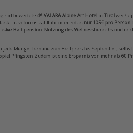
agend bewertete
4* VALARA Alpine Art Hotel
in
Tirol
weiß opt
ank Travelcircus zahlt ihr momentan
nur 105€ pro Person
usive Halbpension, Nutzung des Wellnessbereichs
und noch
ch jede Menge Termine zum Bestpreis bis September, selbst
spiel
Pfingsten
. Zudem ist eine
Ersparnis von mehr als 60 P