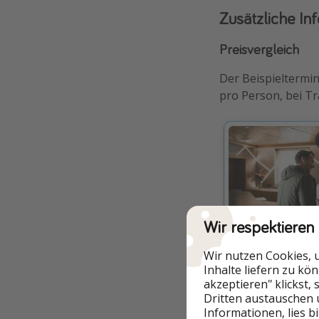
Zusätzliche In
Preisvergleich
Der Beispieltermi
pro Person, bei Tr
Wir respektieren
Wir nutzen Cookies, 
Inklusivleistungen
Inhalte liefern zu kö
akzeptieren" klickst,
Übernachtung 
Dritten austauschen 
Informationen, lies b
Inklusive tägli