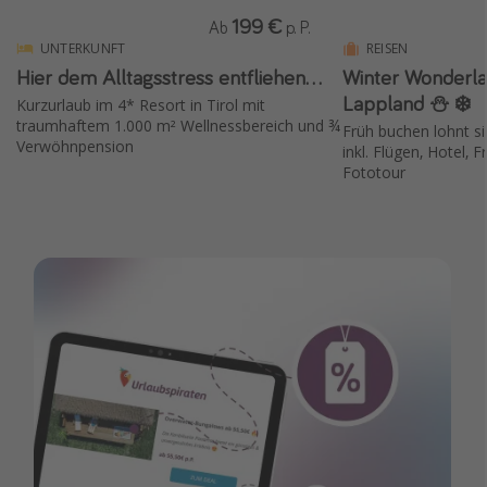
199 €
Ab
p. P.
UNTERKUNFT
REISEN
Hier dem Alltagsstress entfliehen...
Winter Wonderla
Lappland ⛄️ ❄️
Kurzurlaub im 4* Resort in Tirol mit
traumhaftem 1.000 m² Wellnessbereich und ¾
Früh buchen lohnt si
Verwöhnpension
inkl. Flügen, Hotel, 
Fototour