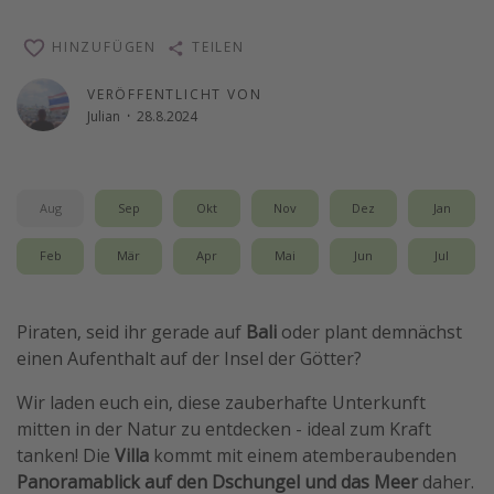
Wochenendtrip
HINZUFÜGEN
TEILEN
Singlereisen
VERÖFFENTLICHT VON
Strandurlaub
Julian
·
28.8.2024
Gruppenreisen
Hotels in Hamburg
Hotels in Amsterdam
Aug
Sep
Okt
Nov
Dez
Jan
Hotels am Achensee
Feb
Mär
Apr
Mai
Jun
Jul
Weitere Themen
Piraten, seid ihr gerade auf
Bali
oder plant demnächst
Reise Journal
einen Aufenthalt auf der Insel der Götter?
Familienurlaub in der Türkei
Wir laden euch ein, diese zauberhafte Unterkunft
Rundreisen in Thailand
mitten in der Natur zu entdecken - ideal zum Kraft
Bahnreisen in der Schweiz
tanken! Die
Villa
kommt mit einem atemberaubenden
Panoramablick auf den Dschungel und das Meer
daher.
Reisepassfreie Reiseziele