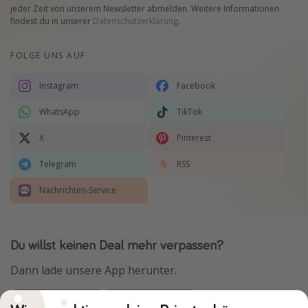
jeder Zeit von unserem Newsletter abmelden. Weitere Informationen
findest du in unserer
Datenschutzerklärung
.
FOLGE UNS AUF
Instagram
Facebook
WhatsApp
TikTok
X
Pinterest
Telegram
RSS
Nachrichten-Service
Du willst keinen Deal mehr verpassen?
Dann lade unsere App herunter.