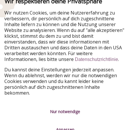
Wir respektieren deine Privatsphäre
Urlaubspiraten ist Teil der HolidayPirates Group
Wir nutzen Cookies, um deine Nutzererfahrung zu
verbessern, dir persönlich auf dich zugeschnittene
Unsere Märkte
Inhalte liefern zu können und die Nutzung unserer
Website zu analysieren. Wenn du auf "alle akzeptieren"
PiratinViaggio
HolidayPirates
klickst, stimmst du dem zu und bist damit
VakantiePiraten
WakacyjniPiraci
einverstanden, dass wir diese informationen mit
VoyagesPirates
Ferienpiraten
Dritten austauschen und dass deine Daten in den USA
Urlaubspiraten
ViajerosPiratas
verarbeitet werden könnten. Für weitere
TravelPirates
Informationen, lies bitte unsere
.
Datenschutzrichtlinie
Unsere Gruppe
Du kannst deine Einstellungen jederzeit anpassen.
HolidayPirates Group
Wenn du ablehnst, werden wir nur die notwendigen
Cookies verwenden und du kannt leider keine
Lerne uns kennen
Rechtliches
persönlich auf dich zugeschnittenen Inhalte
bekommen.
Über uns
Datenschutz
Karriere
Impressum
Nur notwendige
Presse
Unsere Regeln
Anpassen