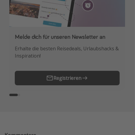
Melde dich für unseren Newsletter an
Downloade unsere App
Erhalte die besten Reisedeals, Urlaubshacks &
Buche die besten Reiseschnäppchen als
Inspiration!
Erstes.
Registrieren
Kommentare