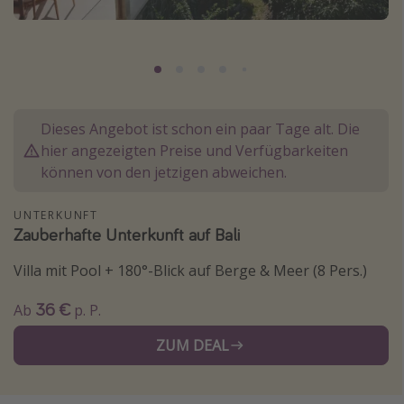
Normandie Urlaub
Goa Urlaub
St. Lucia Urlaub
Kefalonia Urlaub
Dieses Angebot ist schon ein paar Tage alt. Die
Krabi Urlaub
hier angezeigten Preise und Verfügbarkeiten
Tulum Urlaub
können von den jetzigen abweichen.
Sri Lanka Rundreise
UNTERKUNFT
Japan Rundreise
Zauberhafte Unterkunft auf Bali
Villa mit Pool + 180°-Blick auf Berge & Meer (8 Pers.)
Reisethemen
36 €
Ab
p. P.
Alle Reisethemen
Wellnessurlaub
ZUM DEAL
Disneyland Paris
Roadtrips