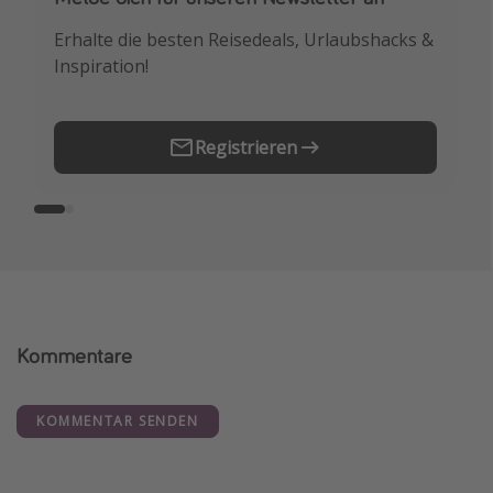
Erhalte die besten Reisedeals, Urlaubshacks &
Buche die besten Reiseschnäppchen als
Inspiration!
Erstes.
Registrieren
Kommentare
KOMMENTAR SENDEN