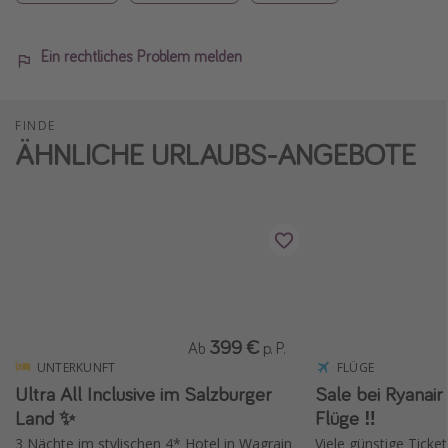
Ein rechtliches Problem melden
FINDE
ÄHNLICHE URLAUBS-ANGEBOTE
399 €
Ab
p. P.
UNTERKUNFT
FLÜGE
Ultra All Inclusive im Salzburger
Sale bei Ryanair ✈️ 15 % Rabat
Land ✨
Flüge ‼️
3 Nächte im stylischen 4* Hotel in Wagrain
Viele günstige Ticket