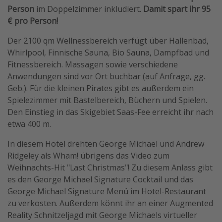
Person
im Doppelzimmer inkludiert.
Damit spart ihr 95
Travel Know How
€ pro Person!
Silvesterreisen
Der 2100 qm Wellnessbereich verfügt über Hallenbad,
Last Minute Urlaub Mallorca
Whirlpool, Finnische Sauna, Bio Sauna, Dampfbad und
Last Minute Urlaub Deutschland
Fitnessbereich. Massagen sowie verschiedene
Anwendungen sind vor Ort buchbar (auf Anfrage, gg.
Geb.). Für die kleinen Pirates gibt es außerdem ein
Spielezimmer mit Bastelbereich, Büchern und Spielen.
Den Einstieg in das Skigebiet Saas-Fee erreicht ihr nach
etwa 400 m.
In diesem Hotel drehten George Michael und Andrew
Ridgeley als Wham! übrigens das Video zum
Weihnachts-Hit "Last Christmas"! Zu diesem Anlass gibt
es den George Michael Signature Cocktail und das
George Michael Signature Menü im Hotel-Restaurant
zu verkosten. Außerdem könnt ihr an einer Augmented
Reality Schnitzeljagd mit George Michaels virtueller