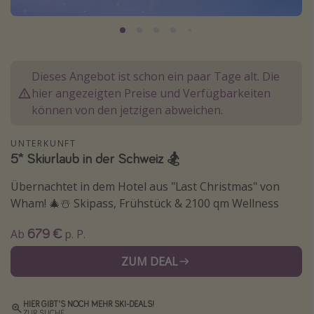
Normandie Urlaub
Goa Urlaub
St. Lucia Urlaub
Dieses Angebot ist schon ein paar Tage alt. Die
Kefalonia Urlaub
hier angezeigten Preise und Verfügbarkeiten
Krabi Urlaub
können von den jetzigen abweichen.
Tulum Urlaub
UNTERKUNFT
Sri Lanka Rundreise
5* Skiurlaub in der Schweiz 🏂
Japan Rundreise
Übernachtet in dem Hotel aus "Last Christmas" von
Wham! 🎄☃️ Skipass, Frühstück & 2100 qm Wellness
Reisethemen
679 €
Ab
p. P.
Alle Reisethemen
ZUM DEAL
Wellnessurlaub
Disneyland Paris
HIER GIBT'S NOCH MEHR SKI-DEALS!
Roadtrips
ZUR SUCHE