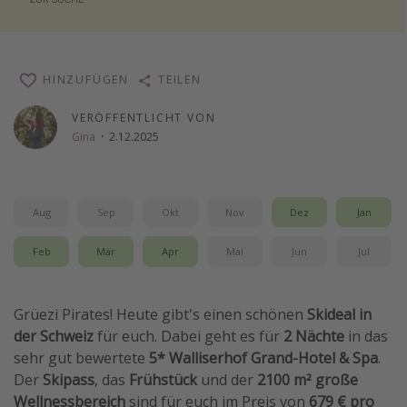
Wochenendtrip
Singlereisen
HINZUFÜGEN
Strandurlaub
TEILEN
Gruppenreisen
VERÖFFENTLICHT VON
Gina
·
2.12.2025
Hotels in Hamburg
Hotels in Amsterdam
Hotels am Achensee
Aug
Sep
Okt
Nov
Dez
Jan
Weitere Themen
Feb
Mär
Apr
Mai
Jun
Jul
Reise Journal
Grüezi Pirates! Heute gibt's einen schönen
Skideal in
Familienurlaub in der Türkei
der Schweiz
für euch. Dabei geht es für
2 Nächte
in das
Rundreisen in Thailand
sehr gut bewertete
5* Walliserhof Grand-Hotel & Spa
.
Bahnreisen in der Schweiz
Der
Skipass
, das
Frühstück
und der
2100 m² große
Wellnessbereich
sind für euch im Preis von
679 € pro
Reisepassfreie Reiseziele