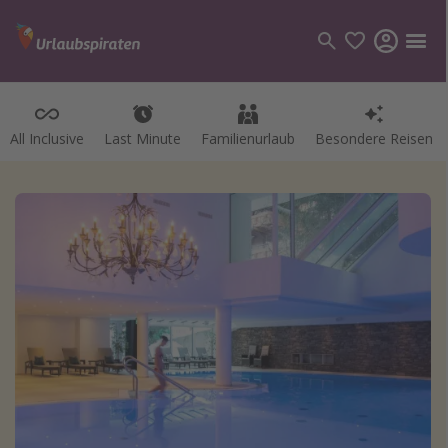
All Inclusive
Last Minute
Familienurlaub
Besondere Reisen
Kategorien
Flüge
Hotel
Pauschalreisen
Kreuzfahrten
Reiseziele
Alle Reiseziele
Bodensee Urlaub
Gozo Urlaub