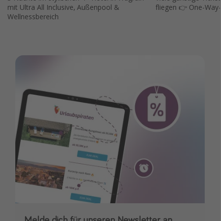
mit Ultra All Inclusive, Außenpool &
fliegen 👉 One-Way-
Wellnessbereich
Melde dich für unseren Newsletter an
Downloade unsere App