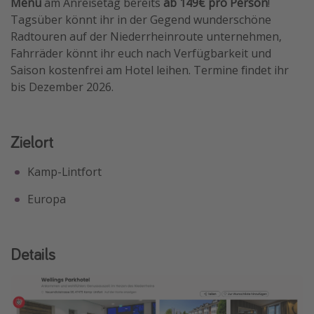
Menü
am Anreisetag bereits
ab 149€ pro Person
!
Travel Know How
Tagsüber könnt ihr in der Gegend wunderschöne
Radtouren auf der Niederrheinroute unternehmen,
Silvesterreisen
Fahrräder könnt ihr euch nach Verfügbarkeit und
Last Minute Urlaub Mallorca
Saison kostenfrei am Hotel leihen. Termine findet ihr
Last Minute Urlaub Deutschland
bis Dezember 2026.
Zielort
Kamp-Lintfort
Europa
Details