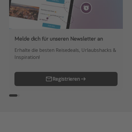
Melde dich für unseren Newsletter an
Downloade unsere App
Erhalte die besten Reisedeals, Urlaubshacks &
Buche die besten Reiseschnäppchen als
Inspiration!
Erstes.
Registrieren