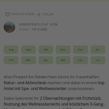
Wochenendtrip
Singlereisen
HINZUFÜGEN
TEILEN
Strandurlaub
VERÖFFENTLICHT VON
Gruppenreisen
Leonie
·
10.12.2025
Hotels in Hamburg
Hotels in Amsterdam
Aug
Sep
Okt
Nov
Dez
Jan
Hotels am Achensee
Feb
Mär
Apr
Mai
Jun
Jul
Weitere Themen
Reise Journal
Ahoi Piraten! Am Niederrhein könnt ihr traumhaften
Natur- und Aktivurlaub
machen und dabei in einem
top
Familienurlaub in der Türkei
Hotel mit Spa- und Wellnesscenter
unterkommen.
Rundreisen in Thailand
Dabei bekommt ihr
2 Übernachtungen mit Frühstück,
Bahnreisen in der Schweiz
Nutzung des Wellnessbereichs
und
köstlichem 3-Gang-
Reisepassfreie Reiseziele