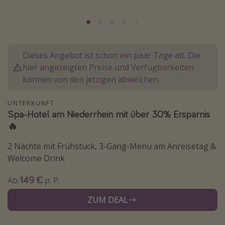
Normandie Urlaub
Goa Urlaub
St. Lucia Urlaub
Dieses Angebot ist schon ein paar Tage alt. Die
Kefalonia Urlaub
hier angezeigten Preise und Verfügbarkeiten
Krabi Urlaub
können von den jetzigen abweichen.
Tulum Urlaub
UNTERKUNFT
Sri Lanka Rundreise
Spa-Hotel am Niederrhein mit über 30% Ersparnis
Japan Rundreise
🔥
2 Nächte mit Frühstück, 3-Gang-Menü am Anreisetag &
Reisethemen
Welcome Drink
Alle Reisethemen
149 €
Ab
p. P.
Wellnessurlaub
ZUM DEAL
Disneyland Paris
Roadtrips