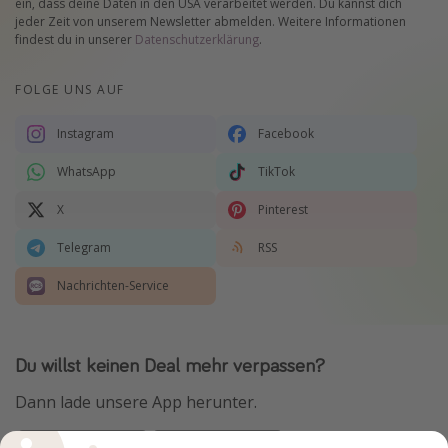
ein, dass deine Daten in den USA verarbeitet werden. Du kannst dich
jeder Zeit von unserem Newsletter abmelden. Weitere Informationen
findest du in unserer
Datenschutzerklärung
.
FOLGE UNS AUF
Instagram
Facebook
WhatsApp
TikTok
X
Pinterest
Telegram
RSS
Nachrichten-Service
Du willst keinen Deal mehr verpassen?
Dann lade unsere App herunter.