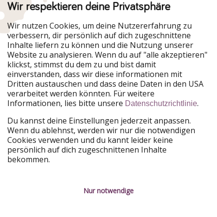
Wir respektieren deine Privatsphäre
Urlaubspiraten ist Teil der HolidayPirates Group
Wir nutzen Cookies, um deine Nutzererfahrung zu
verbessern, dir persönlich auf dich zugeschnittene
Unsere Märkte
Inhalte liefern zu können und die Nutzung unserer
Website zu analysieren. Wenn du auf "alle akzeptieren"
PiratinViaggio
HolidayPirates
klickst, stimmst du dem zu und bist damit
VakantiePiraten
WakacyjniPiraci
einverstanden, dass wir diese informationen mit
VoyagesPirates
Ferienpiraten
Dritten austauschen und dass deine Daten in den USA
Urlaubspiraten
ViajerosPiratas
verarbeitet werden könnten. Für weitere
TravelPirates
Informationen, lies bitte unsere
.
Datenschutzrichtlinie
Unsere Gruppe
Du kannst deine Einstellungen jederzeit anpassen.
HolidayPirates Group
Wenn du ablehnst, werden wir nur die notwendigen
Cookies verwenden und du kannt leider keine
Lerne uns kennen
Rechtliches
persönlich auf dich zugeschnittenen Inhalte
bekommen.
Über uns
Datenschutz
Karriere
Impressum
Nur notwendige
Presse
Unsere Regeln