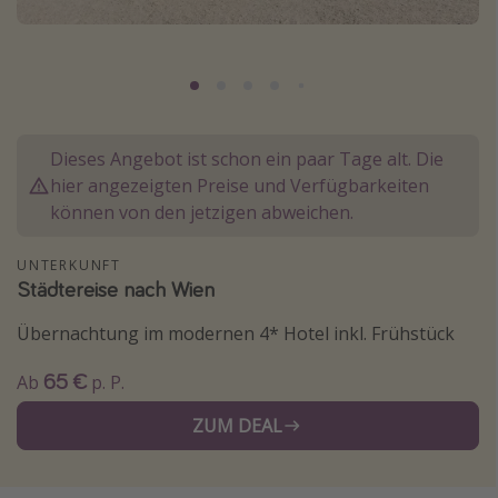
Normandie Urlaub
Goa Urlaub
St. Lucia Urlaub
Kefalonia Urlaub
Dieses Angebot ist schon ein paar Tage alt. Die
Krabi Urlaub
hier angezeigten Preise und Verfügbarkeiten
Tulum Urlaub
können von den jetzigen abweichen.
Sri Lanka Rundreise
UNTERKUNFT
Japan Rundreise
Städtereise nach Wien
Übernachtung im modernen 4* Hotel inkl. Frühstück
Reisethemen
65 €
Ab
p. P.
Alle Reisethemen
Wellnessurlaub
ZUM DEAL
Disneyland Paris
Roadtrips