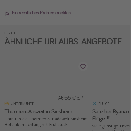
Ein rechtliches Problem melden
FINDE
ÄHNLICHE URLAUBS-ANGEBOTE
65 €
Ab
p. P.
UNTERKUNFT
FLÜGE
Thermen-Auszeit in Sinsheim
Sale bei Ryanair ✈️ 15 % Rabat
Flüge ‼️
Eintritt in die Thermen & Badewelt Sinsheim +
Hotelübernachtung mit Frühstück
Viele günstige Ticket