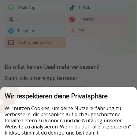
WhatsApp
TikTok
X
Pinterest
Telegram
RSS
Nachrichten-Service
Du willst keinen Deal mehr verpassen?
Dann lade unsere App herunter.
Wir respektieren deine Privatsphäre
Urlaubspiraten ist Teil der HolidayPirates Group
Wir nutzen Cookies, um deine Nutzererfahrung zu
verbessern, dir persönlich auf dich zugeschnittene
Unsere Märkte
Inhalte liefern zu können und die Nutzung unserer
Website zu analysieren. Wenn du auf "alle akzeptieren"
PiratinViaggio
HolidayPirates
klickst, stimmst du dem zu und bist damit
VakantiePiraten
WakacyjniPiraci