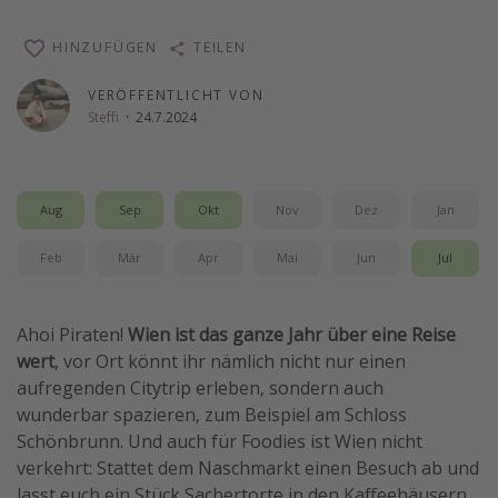
Wochenendtrip
HINZUFÜGEN
TEILEN
Singlereisen
VERÖFFENTLICHT VON
Strandurlaub
Steffi
·
24.7.2024
Gruppenreisen
Hotels in Hamburg
Hotels in Amsterdam
Aug
Sep
Okt
Nov
Dez
Jan
Hotels am Achensee
Feb
Mär
Apr
Mai
Jun
Jul
Weitere Themen
Ahoi Piraten!
Wien ist das ganze Jahr über eine Reise
Reise Journal
wert
, vor Ort könnt ihr nämlich nicht nur einen
Familienurlaub in der Türkei
aufregenden Citytrip erleben, sondern auch
wunderbar spazieren, zum Beispiel am Schloss
Rundreisen in Thailand
Schönbrunn. Und auch für Foodies ist Wien nicht
Bahnreisen in der Schweiz
verkehrt: Stattet dem Naschmarkt einen Besuch ab und
Reisepassfreie Reiseziele
lasst euch ein Stück Sachertorte in den Kaffeehäusern