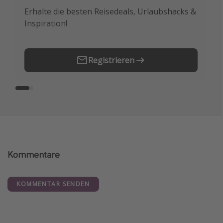
Erhalte die besten Reisedeals, Urlaubshacks &
Buche die besten Reiseschnäppchen als
Inspiration!
Erstes.
Registrieren
Kommentare
KOMMENTAR SENDEN