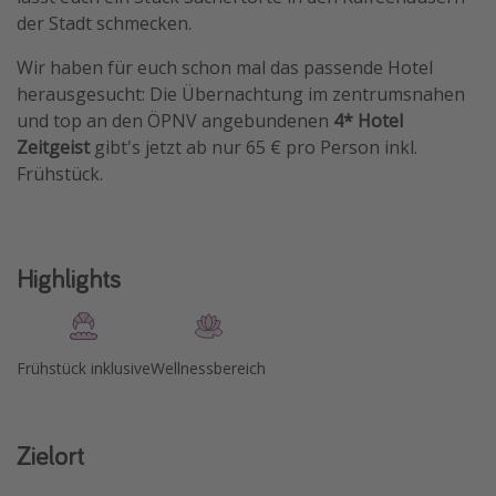
der Stadt schmecken.
Travel Know How
Silvesterreisen
Wir haben für euch schon mal das passende Hotel
herausgesucht: Die Übernachtung im zentrumsnahen
Last Minute Urlaub Mallorca
und top an den ÖPNV angebundenen
4* Hotel
Last Minute Urlaub Deutschland
Zeitgeist
gibt's jetzt ab nur 65 € pro Person inkl.
Frühstück.
Highlights
Frühstück inklusive
Wellnessbereich
Zielort