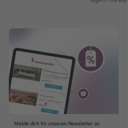
fliegen 👉 One-Way-
Melde dich für unseren Newsletter an
Downloade unsere App