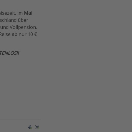
eisezeit, im
Mai
tschland über
und Vollpension.
Reise ab nur 10 €
TENLOS!!