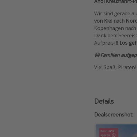
Ahoi Kreuzfahrt-Pi
Wir sind gerade auf
von Kiel nach Nor
Kopenhagen nach N
Dank dem Seereised
Aufpreis! ‼️
Los geh
🤩 Familien aufgep
Viel Spaß, Piraten!
Details
Dealscreenshot: