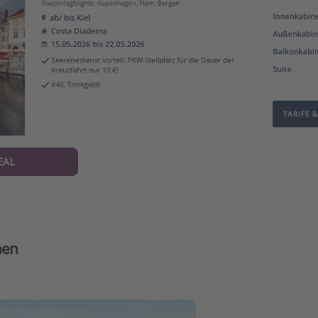
EAL
nen