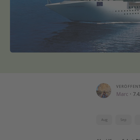
VERÖFFEN
Marc
·
7.4
Aug
Sep