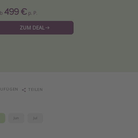
499 €
Ab
p. P.
ZUM DEAL
ZUFÜGEN
TEILEN
i
Jun
Jul