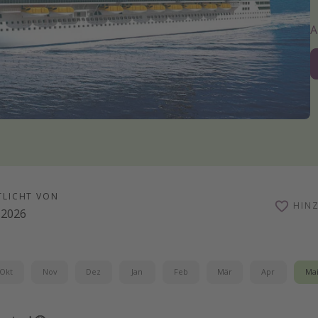
TLICHT VON
HIN
.2026
Okt
Nov
Dez
Jan
Feb
Mär
Apr
Ma