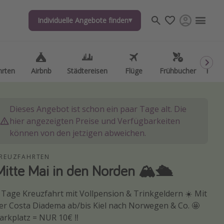
Individuelle Angebote finden
Individuelle Angebote finden
hrten
hrten
Airbnb
Airbnb
Städtereisen
Städtereisen
Flüge
Flüge
Frühbucher
Frühbucher
Kurzu
Kurzu
Dieses Angebot ist schon ein paar Tage alt. Die
hier angezeigten Preise und Verfügbarkeiten
können von den jetzigen abweichen.
REUZFAHRTEN
Mitte Mai in den Norden 🏔️🛳️
 Tage Kreuzfahrt mit Vollpension & Trinkgeldern ☀️ Mit
er Costa Diadema ab/bis Kiel nach Norwegen & Co. 🤩
arkplatz = NUR 10€ ‼️