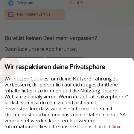
Telegram
RSS
Nachrichten-Service
Du willst keinen Deal mehr verpassen?
Dann lade unsere App herunter.
Wir respektieren deine Privatsphäre
Urlaubspiraten ist Teil der HolidayPirates Group
Wir nutzen Cookies, um deine Nutzererfahrung zu
verbessern, dir persönlich auf dich zugeschnittene
Unsere Märkte
Inhalte liefern zu können und die Nutzung unserer
Website zu analysieren. Wenn du auf "alle akzeptieren"
PiratinViaggio
HolidayPirates
klickst, stimmst du dem zu und bist damit
VakantiePiraten
WakacyjniPiraci
einverstanden, dass wir diese informationen mit
VoyagesPirates
Ferienpiraten
Dritten austauschen und dass deine Daten in den USA
Urlaubspiraten
ViajerosPiratas
verarbeitet werden könnten. Für weitere
TravelPirates
Informationen, lies bitte unsere
.
Datenschutzrichtlinie
Unsere Gruppe