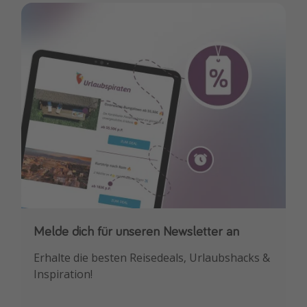
Travel Know How
Silvesterreisen
Last Minute Urlaub Mallorca
Last Minute Urlaub Deutschland
Melde dich für unseren Newsletter an
Downloade unsere App
Erhalte die besten Reisedeals, Urlaubshacks &
Buche die besten Reiseschnäppchen als
Inspiration!
Erstes.