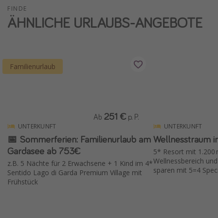
FINDE
Wochenendtrip
ÄHNLICHE URLAUBS-ANGEBOTE
Singlereisen
Strandurlaub
Gruppenreisen
Familienurlaub
Hotels in Hamburg
Hotels in Amsterdam
Hotels am Achensee
251 €
Ab
p. P.
UNTERKUNFT
UNTERKUNFT
Weitere Themen
📅 Sommerferien: Familienurlaub am
Wellnesstraum i
Gardasee ab 753€
5* Resort mit 1.200
Reise Journal
Wellnessbereich und
z.B. 5 Nächte für 2 Erwachsene + 1 Kind im 4*
Familienurlaub in der Türkei
sparen mit 5=4 Speci
Sentido Lago di Garda Premium Village mit
Frühstück
Rundreisen in Thailand
Bahnreisen in der Schweiz
Reisepassfreie Reiseziele