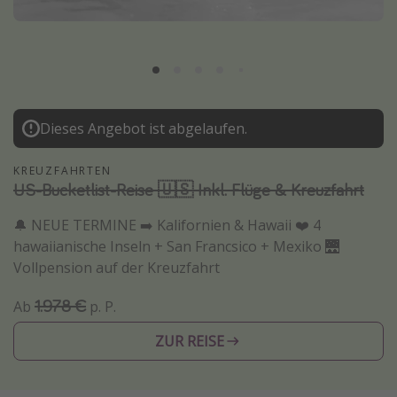
Normandie Urlaub
Goa Urlaub
St. Lucia Urlaub
Kefalonia Urlaub
Dieses Angebot ist abgelaufen.
Krabi Urlaub
Tulum Urlaub
KREUZFAHRTEN
US-Bucketlist-Reise 🇺🇸 Inkl. Flüge & Kreuzfahrt
Sri Lanka Rundreise
Japan Rundreise
🔔 NEUE TERMINE ➡️ Kalifornien & Hawaii ❤️ 4
hawaiianische Inseln + San Francsico + Mexiko 🌉
Vollpension auf der Kreuzfahrt
Reisethemen
1.978 €
Ab
p. P.
Alle Reisethemen
Wellnessurlaub
ZUR REISE
Disneyland Paris
Roadtrips