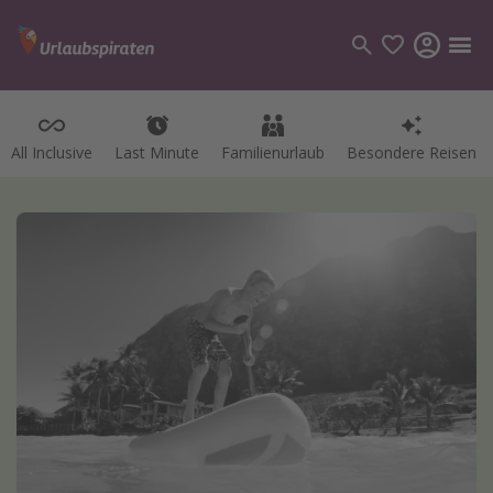
All Inclusive
Last Minute
Familienurlaub
Besondere Reisen
Kategorien
Flüge
Hotel
Pauschalreisen
Kreuzfahrten
Reiseziele
Alle Reiseziele
Bodensee Urlaub
Gozo Urlaub