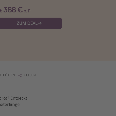
388 €
Ab
p. P.
ZUM DEAL
ZUFÜGEN
TEILEN
lorca? Entdeckt
meterlange