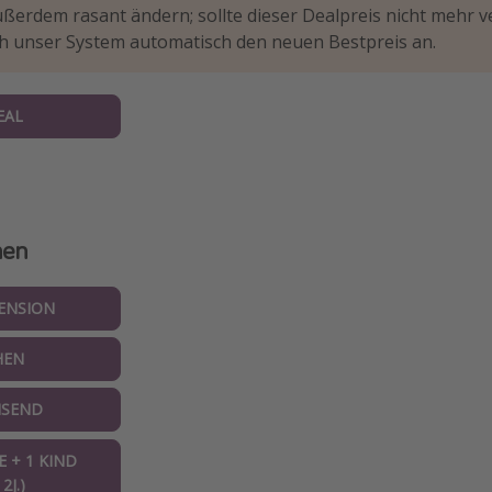
ßerdem rasant ändern; sollte dieser Dealpreis nicht mehr v
ch unser System automatisch den neuen Bestpreis an.
EAL
nen
ENSION
HEN
ISEND
 + 1 KIND
2J.)