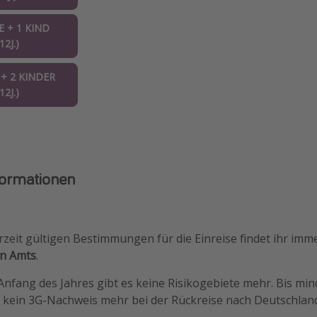
 + 1 KIND
2J.)
+ 2 KINDER
2J.)
formationen
rzeit gültigen Bestimmungen für die Einreise findet ihr imm
n Amts
.
Anfang des Jahres gibt es keine Risikogebiete mehr. Bis mi
h kein 3G-Nachweis mehr bei der Rückreise nach Deutschlan