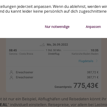
tellungen jederzeit anpassen. Wenn du ablehnst, werden wi
d du kannt leider keine persönlich auf dich zugeschnitten
Nur notwendige
Anpassen
 ist nur ein Beispiel, Abflughäfen und Reisedaten könnt ihr
𝗘𝗔𝗟" individuell einstellen. Reisepreise, vor allem bei Last