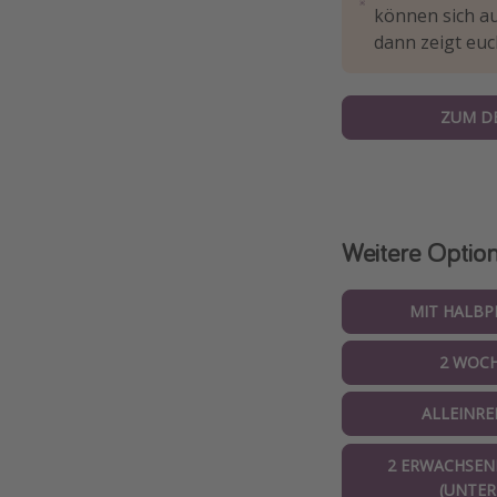
können sich au
dann zeigt eu
ZUM D
Weitere Optio
MIT HALBP
2 WOC
ALLEINRE
2 ERWACHSENE
(UNTER 