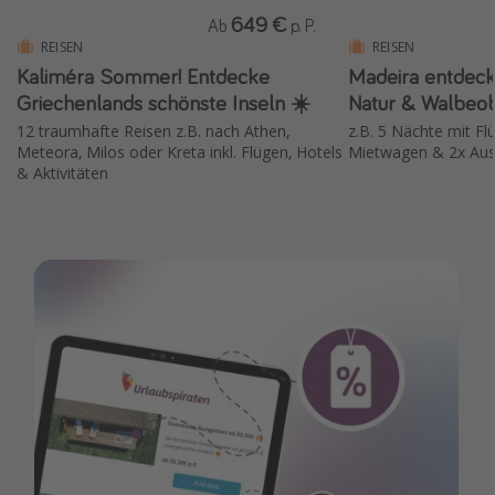
649 €
Ab
p. P.
REISEN
REISEN
Kaliméra Sommer! Entdecke
Madeira entdeck
Griechenlands schönste Inseln ☀️
Natur & Walbeo
12 traumhafte Reisen z.B. nach Athen,
z.B. 5 Nächte mit Fl
Meteora, Milos oder Kreta inkl. Flügen, Hotels
Mietwagen & 2x Aus
& Aktivitäten