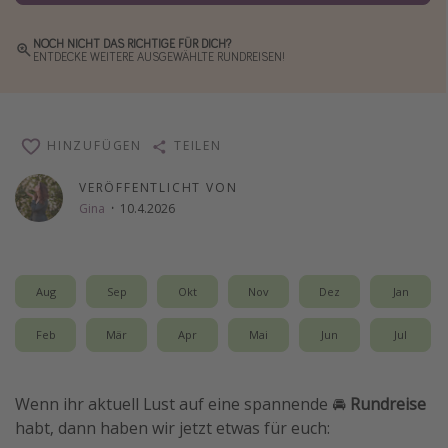
Wochenendtrip
NOCH NICHT DAS RICHTIGE FÜR DICH?
Singlereisen
ENTDECKE WEITERE AUSGEWÄHLTE RUNDREISEN!
Strandurlaub
Gruppenreisen
HINZUFÜGEN
TEILEN
Hotels in Hamburg
Hotels in Amsterdam
VERÖFFENTLICHT VON
Gina
·
10.4.2026
Hotels am Achensee
Weitere Themen
Aug
Sep
Okt
Nov
Dez
Jan
Reise Journal
Feb
Mär
Apr
Mai
Jun
Jul
Familienurlaub in der Türkei
Rundreisen in Thailand
Wenn ihr aktuell Lust auf eine spannende 🚘
Rundreise
Bahnreisen in der Schweiz
habt, dann haben wir jetzt etwas für euch:
Reisepassfreie Reiseziele