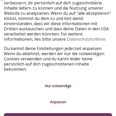
verbessern, dir persönlich auf dich zugeschnittene
Unsere Märkte
Inhalte liefern zu können und die Nutzung unserer
Website zu analysieren. Wenn du auf "alle akzeptieren"
PiratinViaggio
HolidayPirates
klickst, stimmst du dem zu und bist damit
VakantiePiraten
WakacyjniPiraci
einverstanden, dass wir diese informationen mit
VoyagesPirates
Ferienpiraten
Dritten austauschen und dass deine Daten in den USA
Urlaubspiraten
ViajerosPiratas
verarbeitet werden könnten. Für weitere
TravelPirates
Informationen, lies bitte unsere
.
Datenschutzrichtlinie
Unsere Gruppe
Du kannst deine Einstellungen jederzeit anpassen.
HolidayPirates Group
Wenn du ablehnst, werden wir nur die notwendigen
Cookies verwenden und du kannt leider keine
Lerne uns kennen
Rechtliches
persönlich auf dich zugeschnittenen Inhalte
bekommen.
Über uns
Datenschutz
Karriere
Impressum
Nur notwendige
Presse
Unsere Regeln
Anpassen
Partner
Kontakt
Nachhaltigkeit
Service-Kontrolle