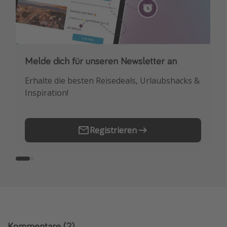
Melde dich für unseren Newsletter an
Downloade unsere App
Erhalte die besten Reisedeals, Urlaubshacks &
Buche die besten Reiseschnäppchen als
Inspiration!
Erstes.
Registrieren
Kommentare
(2)