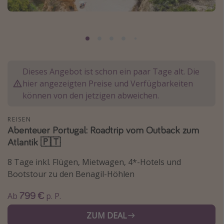
Normandie Urlaub
Goa Urlaub
St. Lucia Urlaub
Kefalonia Urlaub
Dieses Angebot ist schon ein paar Tage alt. Die
Krabi Urlaub
hier angezeigten Preise und Verfügbarkeiten
Tulum Urlaub
können von den jetzigen abweichen.
Sri Lanka Rundreise
REISEN
Japan Rundreise
Abenteuer Portugal: Roadtrip vom Outback zum
Atlantik 🇵🇹
Reisethemen
8 Tage inkl. Flügen, Mietwagen, 4*-Hotels und
Alle Reisethemen
Bootstour zu den Benagil-Höhlen
Wellnessurlaub
799 €
Ab
p. P.
Disneyland Paris
ZUM DEAL
Roadtrips