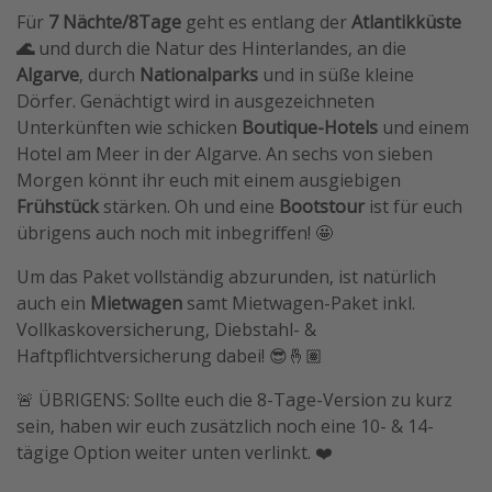
Für
7 Nächte/8Tage
geht es entlang der
Atlantikküste
Travel Know How
🌊
und durch die Natur des Hinterlandes, an die
Silvesterreisen
Algarve
, durch
Nationalparks
und in süße kleine
Last Minute Urlaub Mallorca
Dörfer. Genächtigt wird in ausgezeichneten
Unterkünften wie schicken
Boutique-Hotels
und einem
Last Minute Urlaub Deutschland
Hotel am Meer in der Algarve. An sechs von sieben
Morgen könnt ihr euch mit einem ausgiebigen
Frühstück
stärken. Oh und eine
Bootstour
ist für euch
übrigens auch noch mit inbegriffen! 🤩
Um das Paket vollständig abzurunden, ist natürlich
auch ein
Mietwagen
samt Mietwagen-Paket inkl.
Vollkaskoversicherung, Diebstahl- &
Haftpflichtversicherung dabei! 😎🤞🏽
🚨 ÜBRIGENS: Sollte euch die 8-Tage-Version zu kurz
sein, haben wir euch zusätzlich noch eine 10- & 14-
tägige Option weiter unten verlinkt. ❤️