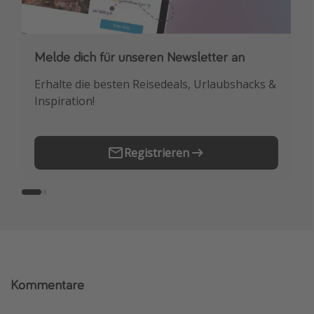
Melde dich für unseren Newsletter an
Downloade unsere App
Erhalte die besten Reisedeals, Urlaubshacks &
Buche die besten Reiseschnäppchen als
Inspiration!
Erstes.
Registrieren
Kommentare