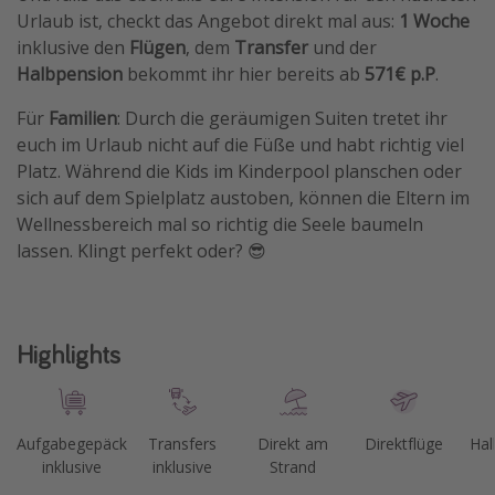
Urlaub ist, checkt das Angebot direkt mal aus:
1 Woche
Travel Know How
inklusive den
Flügen
, dem
Transfer
und der
Silvesterreisen
Halbpension
bekommt ihr hier bereits ab
571€ p.P
.
Last Minute Urlaub Mallorca
Für
Familien
: Durch die geräumigen Suiten tretet ihr
Last Minute Urlaub Deutschland
euch im Urlaub nicht auf die Füße und habt richtig viel
Platz. Während die Kids im Kinderpool planschen oder
sich auf dem Spielplatz austoben, können die Eltern im
Wellnessbereich mal so richtig die Seele baumeln
lassen. Klingt perfekt oder? 😎
Highlights
Aufgabegepäck
Transfers
Direkt am
Direktflüge
Hal
inklusive
inklusive
Strand