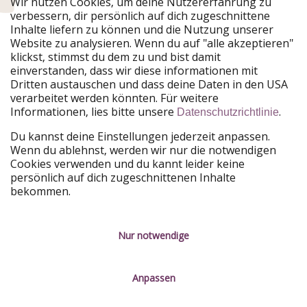
Wir nutzen Cookies, um deine Nutzererfahrung zu
verbessern, dir persönlich auf dich zugeschnittene
Unsere Märkte
Inhalte liefern zu können und die Nutzung unserer
Website zu analysieren. Wenn du auf "alle akzeptieren"
PiratinViaggio
HolidayPirates
klickst, stimmst du dem zu und bist damit
VakantiePiraten
WakacyjniPiraci
einverstanden, dass wir diese informationen mit
VoyagesPirates
Ferienpiraten
Dritten austauschen und dass deine Daten in den USA
Urlaubspiraten
ViajerosPiratas
verarbeitet werden könnten. Für weitere
TravelPirates
Informationen, lies bitte unsere
.
Datenschutzrichtlinie
Unsere Gruppe
Du kannst deine Einstellungen jederzeit anpassen.
HolidayPirates Group
Wenn du ablehnst, werden wir nur die notwendigen
Cookies verwenden und du kannt leider keine
Lerne uns kennen
Rechtliches
persönlich auf dich zugeschnittenen Inhalte
bekommen.
Über uns
Datenschutz
Karriere
Impressum
Nur notwendige
Presse
Unsere Regeln
Anpassen
Partner
Kontakt