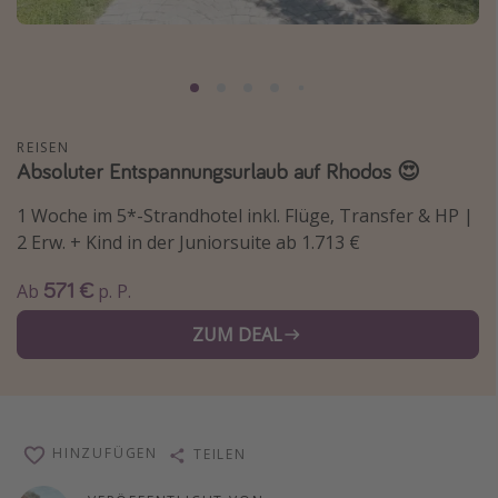
Normandie Urlaub
Goa Urlaub
St. Lucia Urlaub
Kefalonia Urlaub
REISEN
Absoluter Entspannungsurlaub auf Rhodos 😍
Krabi Urlaub
Tulum Urlaub
1 Woche im 5*-Strandhotel inkl. Flüge, Transfer & HP |
Sri Lanka Rundreise
2 Erw. + Kind in der Juniorsuite ab 1.713 €
Japan Rundreise
571 €
Ab
p. P.
ZUM DEAL
Reisethemen
Alle Reisethemen
Wellnessurlaub
Disneyland Paris
HINZUFÜGEN
TEILEN
Roadtrips