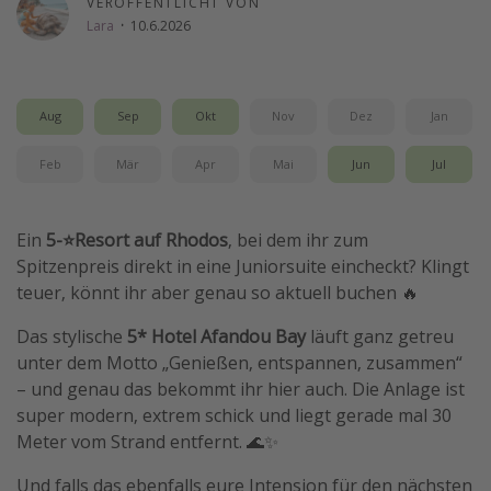
VERÖFFENTLICHT VON
Lara
·
10.6.2026
Wochenendtrip
Singlereisen
Strandurlaub
Aug
Sep
Okt
Nov
Dez
Jan
Gruppenreisen
Feb
Mär
Apr
Mai
Jun
Jul
Hotels in Hamburg
Hotels in Amsterdam
Hotels am Achensee
Ein
5-⭐️Resort auf Rhodos
, bei dem ihr zum
Spitzenpreis direkt in eine Juniorsuite eincheckt? Klingt
teuer, könnt ihr aber genau so aktuell buchen 🔥
Weitere Themen
Das stylische
5* Hotel Afandou Bay
läuft ganz getreu
Reise Journal
unter dem Motto „Genießen, entspannen, zusammen“
Familienurlaub in der Türkei
– und genau das bekommt ihr hier auch. Die Anlage ist
super modern, extrem schick und liegt gerade mal 30
Rundreisen in Thailand
Meter vom Strand entfernt. 🌊✨
Bahnreisen in der Schweiz
Und falls das ebenfalls eure Intension für den nächsten
Reisepassfreie Reiseziele