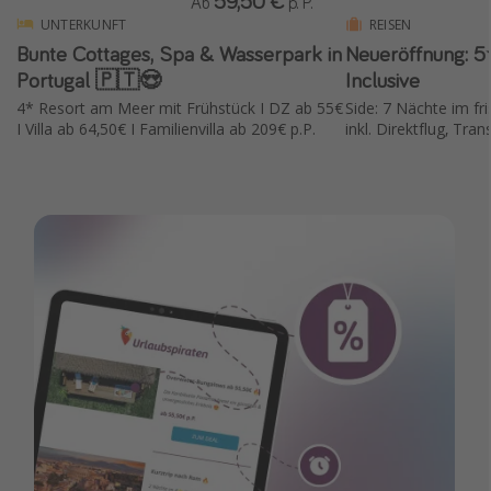
59,50 €
Ab
p. P.
UNTERKUNFT
REISEN
Bunte Cottages, Spa & Wasserpark in
Neueröffnung: 5⭐️
Portugal 🇵🇹😍
Inclusive
4* Resort am Meer mit Frühstück I DZ ab 55€
Side: 7 Nächte im fr
I Villa ab 64,50€ I Familienvilla ab 209€ p.P.
inkl. Direktflug, Tran