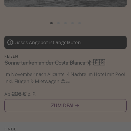
Normandie Urlaub
Goa Urlaub
St. Lucia Urlaub
Kefalonia Urlaub
Dieses Angebot ist abgelaufen.
Krabi Urlaub
Tulum Urlaub
REISEN
Sonne tanken an der Costa Blanca ☀️ 🇪🇸
Sri Lanka Rundreise
Japan Rundreise
Im November nach Alicante: 4 Nächte im Hotel mit Pool
inkl. Flügen & Mietwagen 😍🚗
Reisethemen
206 €
Ab
p. P.
Alle Reisethemen
ZUM DEAL
Wellnessurlaub
Disneyland Paris
Roadtrips
FINDE