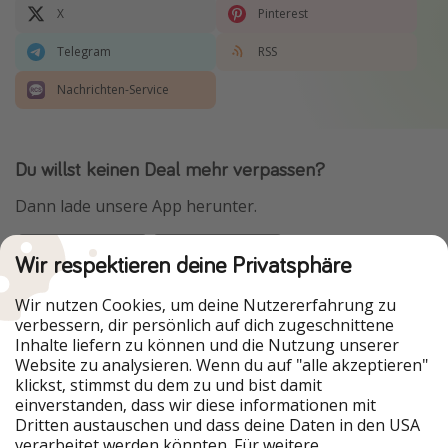
X
Pinterest
Telegram
RSS
Nachrichten-Service
Du willst keinen Deal mehr verpassen?
Dann lade unsere App herunter.
Wir respektieren deine Privatsphäre
Urlaubspiraten ist Teil der HolidayPirates Group
Wir nutzen Cookies, um deine Nutzererfahrung zu
verbessern, dir persönlich auf dich zugeschnittene
Unsere Märkte
Inhalte liefern zu können und die Nutzung unserer
Website zu analysieren. Wenn du auf "alle akzeptieren"
PiratinViaggio
HolidayPirates
klickst, stimmst du dem zu und bist damit
VakantiePiraten
WakacyjniPiraci
einverstanden, dass wir diese informationen mit
VoyagesPirates
Ferienpiraten
Dritten austauschen und dass deine Daten in den USA
Urlaubspiraten
ViajerosPiratas
verarbeitet werden könnten. Für weitere
TravelPirates