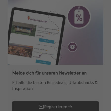
Travel Know How
Silvesterreisen
Last Minute Urlaub Mallorca
Last Minute Urlaub Deutschland
Melde dich für unseren Newsletter an
Downloade unsere App
Erhalte die besten Reisedeals, Urlaubshacks &
Buche die besten Reiseschnäppchen als
Inspiration!
Erstes.
Registrieren