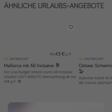
ÄHNLICHE URLAUBS-ANGEBOTE
Wochenendtrip
Singlereisen
Strandurlaub
Gruppenreisen
Hotels in Hamburg
Hotels in Amsterdam
43 €
Ab
p. P.
Hotels am Achensee
UNTERKUNFT
UNTERKUNFT
Mallorca mit All Inclusive 🥂
Ostsee: Schwim
Weitere Themen
🦭
Die Low Budget Version eures All Inclusive
Urlaubs! LAST MINUTE Übernachtung ab nur
Stylischer könnt ih
Reise Journal
43€ p.P. 😎
der Ostsee übernac
Familienurlaub in der Türkei
Rundreisen in Thailand
Bahnreisen in der Schweiz
Reisepassfreie Reiseziele