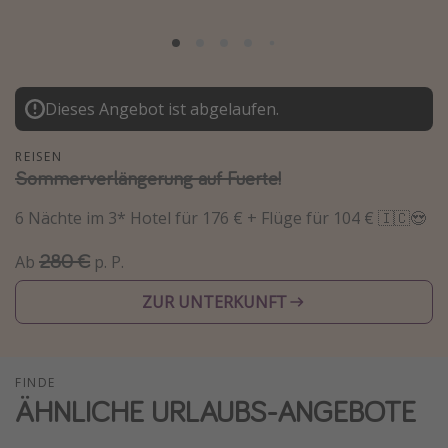
Normandie Urlaub
Goa Urlaub
St. Lucia Urlaub
Dieses Angebot ist abgelaufen.
Kefalonia Urlaub
Krabi Urlaub
REISEN
Sommerverlängerung auf Fuerte!
Tulum Urlaub
Sri Lanka Rundreise
6 Nächte im 3* Hotel für 176 € + Flüge für 104 € 🇮🇨😍
Japan Rundreise
280 €
Ab
p. P.
ZUR UNTERKUNFT
Reisethemen
Alle Reisethemen
Wellnessurlaub
FINDE
ÄHNLICHE URLAUBS-ANGEBOTE
Disneyland Paris
Roadtrips