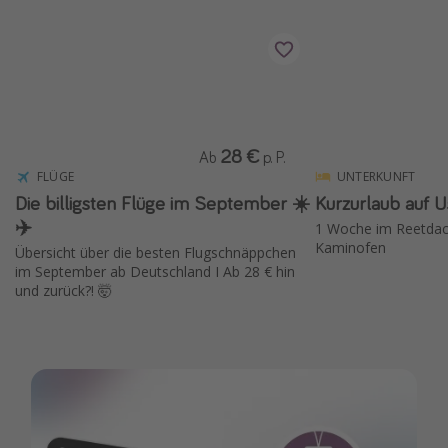
Wochenendtrip
Singlereisen
Strandurlaub
Gruppenreisen
28 €
Hotels in Hamburg
Ab
p. P.
FLÜGE
UNTERKUNFT
Hotels in Amsterdam
Die billigsten Flüge im September ☀️
Kurzurlaub auf 
Hotels am Achensee
✈️
1 Woche im Reetdac
Kaminofen
Übersicht über die besten Flugschnäppchen
im September ab Deutschland I Ab 28 € hin
Weitere Themen
und zurück?! 🤯
Reise Journal
Familienurlaub in der Türkei
Rundreisen in Thailand
Bahnreisen in der Schweiz
Reisepassfreie Reiseziele