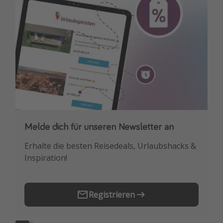
Travel Know How
Silvesterreisen
Last Minute Urlaub Mallorca
Last Minute Urlaub Deutschland
Melde dich für unseren Newsletter an
Downloade unsere App
Erhalte die besten Reisedeals, Urlaubshacks &
Buche die besten Reiseschnäppchen als
Inspiration!
Erstes.
Registrieren