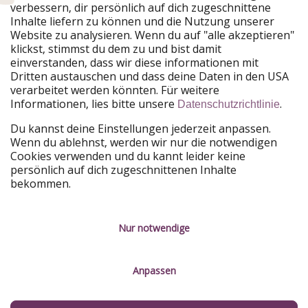
verbessern, dir persönlich auf dich zugeschnittene
Unsere Märkte
Inhalte liefern zu können und die Nutzung unserer
Website zu analysieren. Wenn du auf "alle akzeptieren"
PiratinViaggio
HolidayPirates
klickst, stimmst du dem zu und bist damit
VakantiePiraten
WakacyjniPiraci
einverstanden, dass wir diese informationen mit
VoyagesPirates
Ferienpiraten
Dritten austauschen und dass deine Daten in den USA
Urlaubspiraten
ViajerosPiratas
verarbeitet werden könnten. Für weitere
TravelPirates
Informationen, lies bitte unsere
.
Datenschutzrichtlinie
Unsere Gruppe
Du kannst deine Einstellungen jederzeit anpassen.
HolidayPirates Group
Wenn du ablehnst, werden wir nur die notwendigen
Cookies verwenden und du kannt leider keine
Lerne uns kennen
Rechtliches
persönlich auf dich zugeschnittenen Inhalte
bekommen.
Über uns
Datenschutz
Karriere
Impressum
Nur notwendige
Presse
Unsere Regeln
Anpassen
Partner
Kontakt
Nachhaltigkeit
Service-Kontrolle