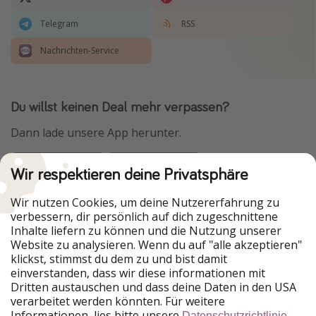
Telegram
RSS
Nachrichten-Service
Du willst keinen Deal mehr verpassen?
Dann lade unsere App herunter.
Wir respektieren deine Privatsphäre
Urlaubspiraten ist Teil der HolidayPirates Group
Wir nutzen Cookies, um deine Nutzererfahrung zu
verbessern, dir persönlich auf dich zugeschnittene
Unsere Märkte
Inhalte liefern zu können und die Nutzung unserer
Website zu analysieren. Wenn du auf "alle akzeptieren"
PiratinViaggio
HolidayPirates
klickst, stimmst du dem zu und bist damit
VakantiePiraten
WakacyjniPiraci
einverstanden, dass wir diese informationen mit
VoyagesPirates
Ferienpiraten
Dritten austauschen und dass deine Daten in den USA
Urlaubspiraten
ViajerosPiratas
verarbeitet werden könnten. Für weitere
TravelPirates
Informationen, lies bitte unsere
.
Datenschutzrichtlinie