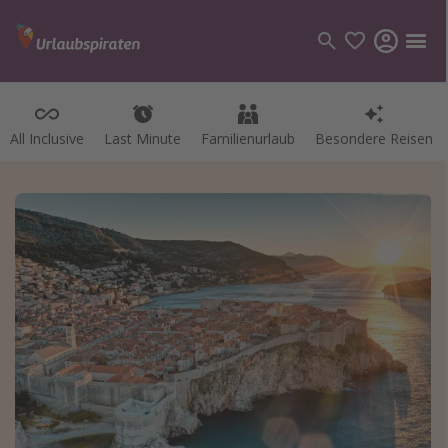
All Inclusive
Last Minute
Familienurlaub
Besondere Reisen
Kategorien
Flüge
Hotel
Pauschalreisen
Kreuzfahrten
Reiseziele
Alle Reiseziele
Bodensee Urlaub
Gozo Urlaub