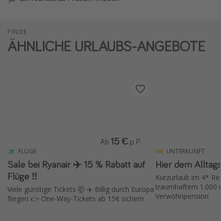
FINDE
ÄHNLICHE URLAUBS-ANGEBOTE
15 €
Ab
p. P.
FLÜGE
UNTERKUNFT
Sale bei Ryanair ✈️ 15 % Rabatt auf
Hier dem Alltagss
Flüge ‼️
Kurzurlaub im 4* Res
traumhaftem 1.000 
Viele günstige Tickets 🤯 ✈️ Billig durch Europa
Verwöhnpension
fliegen 👉 One-Way-Tickets ab 15€ sichern