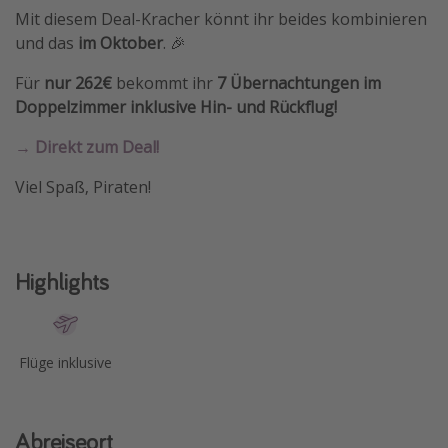
Mit diesem Deal-Kracher könnt ihr beides kombinieren
Travel Know How
und das
im Oktober
. 🎉
Silvesterreisen
Für
nur 262€
bekommt ihr
7 Übernachtungen im
Last Minute Urlaub Mallorca
Doppelzimmer
inklusive Hin- und Rückflug!
Last Minute Urlaub Deutschland
→ Direkt zum Deal!
Viel Spaß, Piraten!
Highlights
Flüge inklusive
Abreiseort