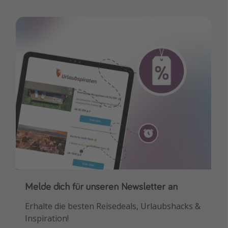
Melde dich für unseren Newsletter an
Downloade unsere App
Erhalte die besten Reisedeals, Urlaubshacks &
Buche die besten Reiseschnäppchen als
Inspiration!
Erstes.