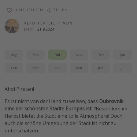
Wochenendtrip
HINZUFÜGEN
TEILEN
Singlereisen
VERÖFFENTLICHT VON
Strandurlaub
Marc
·
21.9.2024
Gruppenreisen
Hotels in Hamburg
Aug
Sep
Okt
Nov
Dez
Jan
Hotels in Amsterdam
Hotels am Achensee
Feb
Mär
Apr
Mai
Jun
Jul
Weitere Themen
Ahoi Piraten!
Reise Journal
Es ist nicht von der Hand zu weisen, dass
Dubrovnik
Familienurlaub in der Türkei
eine der schönsten Städte Europas ist
...❗️Besonders im
Herbst bietet die Stadt eine tolle Atmosphäre! Doch
Rundreisen in Thailand
auch die schöne Umgebung der Stadt ist nicht zu
Bahnreisen in der Schweiz
unterschätzen.
Reisepassfreie Reiseziele