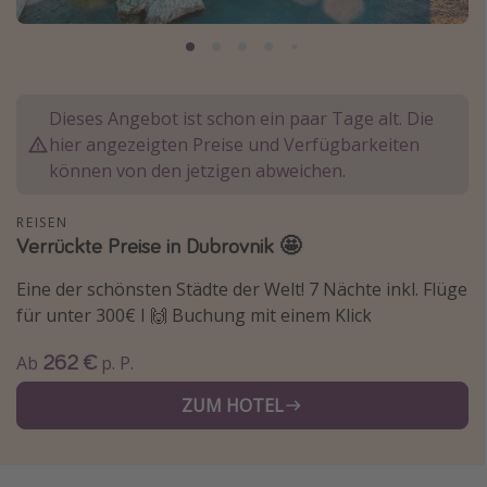
Normandie Urlaub
Goa Urlaub
St. Lucia Urlaub
Dieses Angebot ist schon ein paar Tage alt. Die
Kefalonia Urlaub
hier angezeigten Preise und Verfügbarkeiten
Krabi Urlaub
können von den jetzigen abweichen.
Tulum Urlaub
REISEN
Sri Lanka Rundreise
Verrückte Preise in Dubrovnik 🤩
Japan Rundreise
Eine der schönsten Städte der Welt! 7 Nächte inkl. Flüge
für unter 300€ I 🙌 Buchung mit einem Klick
Reisethemen
262 €
Ab
p. P.
Alle Reisethemen
ZUM HOTEL
Wellnessurlaub
Disneyland Paris
Roadtrips