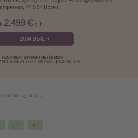
ampervan, 4* & 5* Hotels
2.499 €
Ab
p. P.
ZUM DEAL
NOCH NICHT DAS RICHTIGE FÜR DICH?
ENTDECKE WEITERE AUSGEWÄHLTE RUNDREISEN!
ZUFÜGEN
TEILEN
i
Jun
Jul