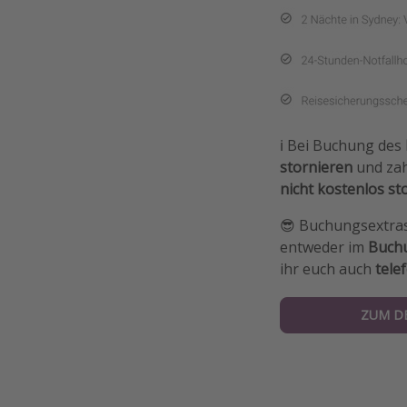
ℹ️ Bei Buchung des
stornieren
und zah
nicht kostenlos st
😎 Buchungsextra
entweder im
Buchu
ihr euch auch
tele
ZUM D