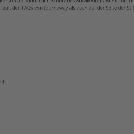
terstützt dadurch den
Schutz des Korallenriffs
. Mehr Inform
lauf, den FAQs von Journaway als auch auf der Seite der Sti
t
iff