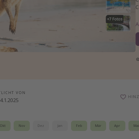
C
+
7
Fotos
TLICHT VON
HIN
4.1.2025
Okt
Nov
Dez
Jan
Feb
Mär
Apr
Ma