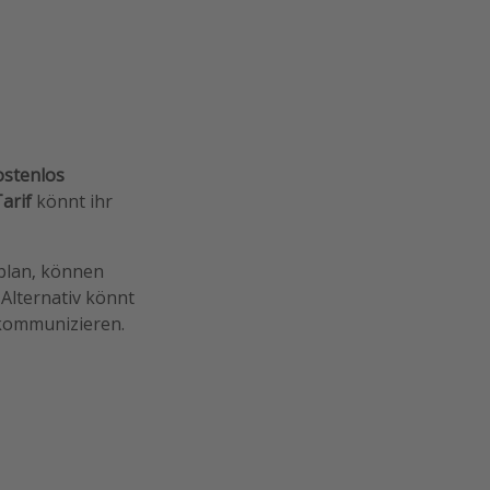
ostenlos
arif
könnt ihr
plan, können
Alternativ könnt
kommunizieren.