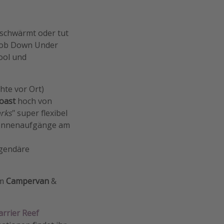
schwärmt oder tut
t, ob Down Under
cool und
hte vor Ort)
oast
hoch von
rks
" super flexibel
 Sonnenaufgänge am
egendäre
em
Campervan
&
arrier Reef