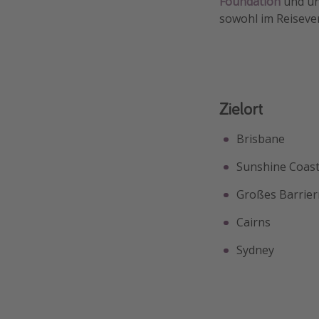
Foundation
und un
sowohl im Reisever
Zielort
Brisbane
Sunshine Coas
Großes Barrierr
Cairns
Sydney