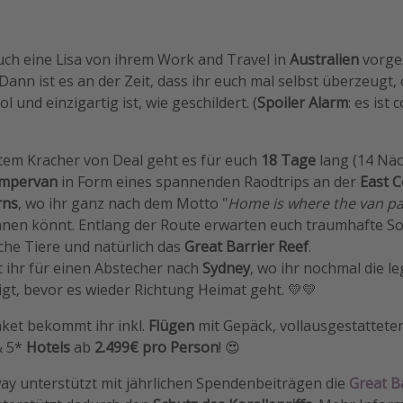
uch eine Lisa von ihrem Work and Travel in
Australien
vorge
Dann ist es an der Zeit, dass ihr euch mal selbst überzeug
l und einzigartig ist, wie geschildert. (
Spoiler Alarm
: es ist 
tem Kracher von Deal geht es für euch
18 Tage
lang (14 Näc
mpervan
in Form eines spannenden Raodtrips an der
East C
rns
, wo ihr ganz nach dem Motto "
Home is where the van pa
anen könnt. Entlang der Route erwarten euch traumhafte
he Tiere und natürlich das
Great Barrier Reef
.
t ihr für einen Abstecher nach
Sydney
, wo ihr nochmal die l
gt, bevor es wieder Richtung Heimat geht. 💛💛
ket bekommt ihr inkl.
Flügen
mit Gepäck, vollausgestattet
& 5*
Hotels
ab
2.499€ pro Person
! 😍
way unterstützt mit jährlichen Spendenbeiträgen die
Great B