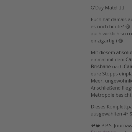
G'Day Mate! 🏴‍☠️
Euch hat damals a
es noch heute? 😅 
auch wirklich so coo
einzigartig.) 😎
Mit diesem absolu
einmal mit dem
Ca
Brisbane
nach
Cai
eure Stopps einpl
Meer, ungewöhnlic
Anschließend flieg
Metropole besichti
Dieses Komplettpa
ausgewählten 4* 
🪸❤️ P.P.S. Journa