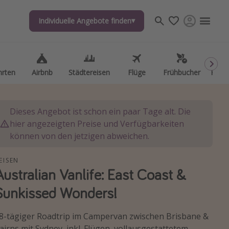
Individuelle Angebote finden
hrten
Airbnb
Städtereisen
Flüge
Frühbucher
Kurzu
Dieses Angebot ist schon ein paar Tage alt. Die
hier angezeigten Preise und Verfügbarkeiten
können von den jetzigen abweichen.
EISEN
Australian Vanlife: East Coast &
Sunkissed Wonders!
8-tägiger Roadtrip im Campervan zwischen Brisbane &
airns mit Sydney, inkl. Flügen, vollausgestattetem