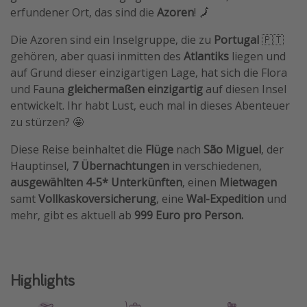
erfundener Ort, das sind die
Azoren
! 🗾
Travel Know How
Die Azoren sind ein Inselgruppe, die zu
Portugal
🇵🇹
Silvesterreisen
gehören, aber quasi inmitten des
Atlantiks
liegen und
Last Minute Urlaub Mallorca
auf Grund dieser einzigartigen Lage, hat sich die Flora
Last Minute Urlaub Deutschland
und Fauna
gleichermaßen einzigartig
auf diesen Insel
entwickelt. Ihr habt Lust, euch mal in dieses Abenteuer
zu stürzen? 🤩
Diese Reise beinhaltet die
Flüge
nach
São Miguel
, der
Hauptinsel,
7 Übernachtungen
in verschiedenen,
ausgewählten 4-5* Unterkünften
, einen
Mietwagen
samt
Vollkaskoversicherung
, eine
Wal-Expedition
und
mehr, gibt es aktuell ab
999 Euro pro Person.
Highlights