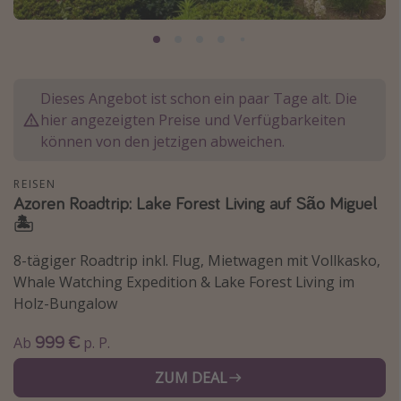
Normandie Urlaub
Goa Urlaub
St. Lucia Urlaub
Dieses Angebot ist schon ein paar Tage alt. Die
Kefalonia Urlaub
hier angezeigten Preise und Verfügbarkeiten
Krabi Urlaub
können von den jetzigen abweichen.
Tulum Urlaub
REISEN
Sri Lanka Rundreise
Azoren Roadtrip: Lake Forest Living auf São Miguel
🏝️
Japan Rundreise
8-tägiger Roadtrip inkl. Flug, Mietwagen mit Vollkasko,
Reisethemen
Whale Watching Expedition & Lake Forest Living im
Holz-Bungalow
Alle Reisethemen
Wellnessurlaub
999 €
Ab
p. P.
Disneyland Paris
ZUM DEAL
Roadtrips