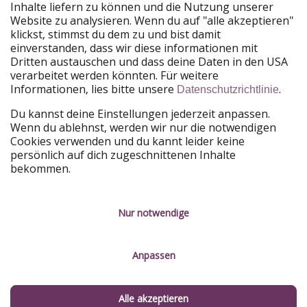
Unsere Märkte
Inhalte liefern zu können und die Nutzung unserer
Website zu analysieren. Wenn du auf "alle akzeptieren"
PiratinViaggio
HolidayPirates
klickst, stimmst du dem zu und bist damit
VakantiePiraten
WakacyjniPiraci
einverstanden, dass wir diese informationen mit
VoyagesPirates
Ferienpiraten
Dritten austauschen und dass deine Daten in den USA
Urlaubspiraten
ViajerosPiratas
verarbeitet werden könnten. Für weitere
TravelPirates
Informationen, lies bitte unsere
.
Datenschutzrichtlinie
Unsere Gruppe
Du kannst deine Einstellungen jederzeit anpassen.
HolidayPirates Group
Wenn du ablehnst, werden wir nur die notwendigen
Cookies verwenden und du kannt leider keine
Lerne uns kennen
Rechtliches
persönlich auf dich zugeschnittenen Inhalte
bekommen.
Über uns
Datenschutz
Karriere
Impressum
Nur notwendige
Presse
Unsere Regeln
Anpassen
Partner
Kontakt
Nachhaltigkeit
Service-Kontrolle
Alle akzeptieren