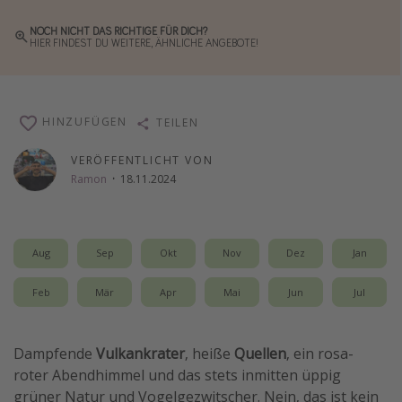
Wochenendtrip
NOCH NICHT DAS RICHTIGE FÜR DICH?
HIER FINDEST DU WEITERE, ÄHNLICHE ANGEBOTE!
Singlereisen
Strandurlaub
Gruppenreisen
HINZUFÜGEN
TEILEN
Hotels in Hamburg
VERÖFFENTLICHT VON
Hotels in Amsterdam
Ramon
·
18.11.2024
Hotels am Achensee
Weitere Themen
Aug
Sep
Okt
Nov
Dez
Jan
Reise Journal
Feb
Mär
Apr
Mai
Jun
Jul
Familienurlaub in der Türkei
Rundreisen in Thailand
Dampfende
Vulkankrater
, heiße
Quellen
, ein rosa-
Bahnreisen in der Schweiz
roter Abendhimmel und das stets inmitten üppig
grüner Natur und Vogelgezwitscher. Nein, das ist kein
Reisepassfreie Reiseziele