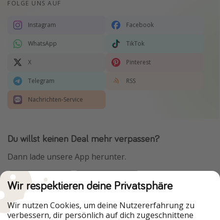
FOLGE UNS AUF
Instagram
Facebook
WhatsApp
TikTok
X
Pinterest
Telegram
RSS
Nachrichten-Service
Du willst keinen Deal mehr verpassen?
Dann lade unsere App herunter.
Wir respektieren deine Privatsphäre
Urlaubspiraten ist Teil der HolidayPirates Group
Wir nutzen Cookies, um deine Nutzererfahrung zu
verbessern, dir persönlich auf dich zugeschnittene