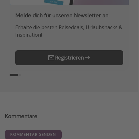
Melde dich für unseren Newsletter an
Downloade unsere App
Erhalte die besten Reisedeals, Urlaubshacks &
Buche die besten Reiseschnäppchen als
Inspiration!
Erstes.
Registrieren
Kommentare
KOMMENTAR SENDEN