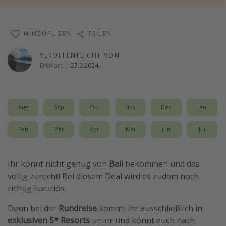
Wochenendtrip
Singlereisen
HINZUFÜGEN
TEILEN
Strandurlaub
VERÖFFENTLICHT VON
Gruppenreisen
EckMarc
·
27.2.2024
Hotels in Hamburg
Hotels in Amsterdam
Aug
Sep
Okt
Nov
Dez
Jan
Hotels am Achensee
Feb
Mär
Apr
Mai
Jun
Jul
Weitere Themen
Reise Journal
Ihr könnt nicht genug von
Bali
bekommen und das
Familienurlaub in der Türkei
vollig zurecht! Bei diesem Deal wird es zudem noch
richtig luxuriös.
Rundreisen in Thailand
Bahnreisen in der Schweiz
Denn bei der
Rundreise
kommt ihr ausschließlich in
exklusiven 5* Resorts
unter und könnt euch nach
Reisepassfreie Reiseziele