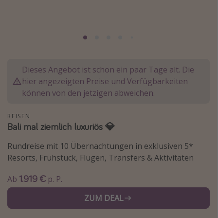
Normandie Urlaub
Goa Urlaub
St. Lucia Urlaub
Kefalonia Urlaub
Dieses Angebot ist schon ein paar Tage alt. Die
Krabi Urlaub
hier angezeigten Preise und Verfügbarkeiten
Tulum Urlaub
können von den jetzigen abweichen.
Sri Lanka Rundreise
REISEN
Japan Rundreise
Bali mal ziemlich luxuriös 💎
Rundreise mit 10 Übernachtungen in exklusiven 5*
Reisethemen
Resorts, Frühstück, Flügen, Transfers & Aktivitäten
Alle Reisethemen
1.919 €
Ab
p. P.
Wellnessurlaub
ZUM DEAL
Disneyland Paris
Roadtrips