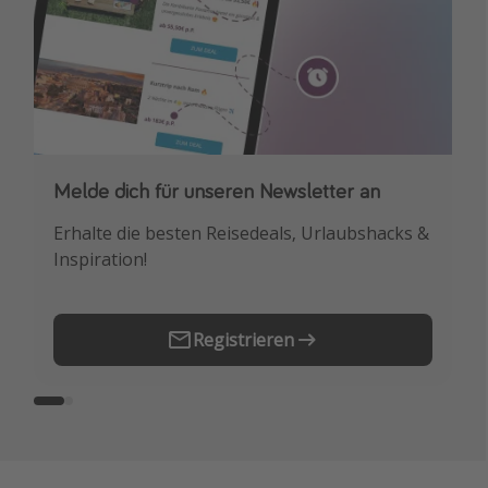
Melde dich für unseren Newsletter an
Downloade unsere App
Erhalte die besten Reisedeals, Urlaubshacks &
Buche die besten Reiseschnäppchen als
Inspiration!
Erstes.
Registrieren