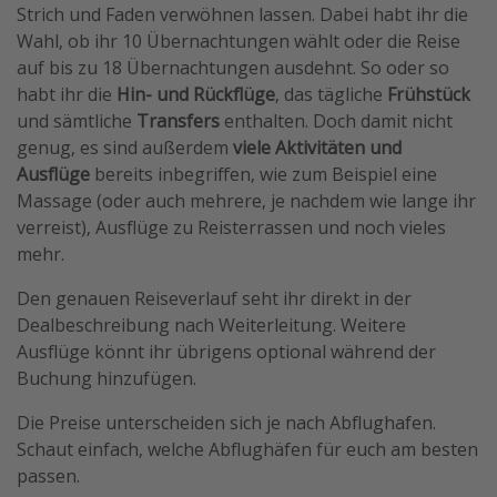
Strich und Faden verwöhnen lassen. Dabei habt ihr die
Travel Know How
Wahl, ob ihr 10 Übernachtungen wählt oder die Reise
Silvesterreisen
auf bis zu 18 Übernachtungen ausdehnt. So oder so
habt ihr die
Hin- und Rückflüge
, das tägliche
Frühstück
Last Minute Urlaub Mallorca
und sämtliche
Transfers
enthalten. Doch damit nicht
Last Minute Urlaub Deutschland
genug, es sind außerdem
viele Aktivitäten und
Ausflüge
bereits inbegriffen, wie zum Beispiel eine
Massage (oder auch mehrere, je nachdem wie lange ihr
verreist), Ausflüge zu Reisterrassen und noch vieles
mehr.
Den genauen Reiseverlauf seht ihr direkt in der
Dealbeschreibung nach Weiterleitung. Weitere
Ausflüge könnt ihr übrigens optional während der
Buchung hinzufügen.
Die Preise unterscheiden sich je nach Abflughafen.
Schaut einfach, welche Abflughäfen für euch am besten
passen.