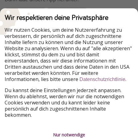
Wir respektieren deine Privatsphäre
Urlaubspiraten ist Teil der HolidayPirates Group
Wir nutzen Cookies, um deine Nutzererfahrung zu
verbessern, dir persönlich auf dich zugeschnittene
Unsere Märkte
Inhalte liefern zu können und die Nutzung unserer
Website zu analysieren. Wenn du auf "alle akzeptieren"
PiratinViaggio
HolidayPirates
klickst, stimmst du dem zu und bist damit
VakantiePiraten
WakacyjniPiraci
einverstanden, dass wir diese informationen mit
VoyagesPirates
Ferienpiraten
Dritten austauschen und dass deine Daten in den USA
Urlaubspiraten
ViajerosPiratas
verarbeitet werden könnten. Für weitere
TravelPirates
Informationen, lies bitte unsere
.
Datenschutzrichtlinie
Unsere Gruppe
Du kannst deine Einstellungen jederzeit anpassen.
HolidayPirates Group
Wenn du ablehnst, werden wir nur die notwendigen
Cookies verwenden und du kannt leider keine
Lerne uns kennen
Rechtliches
persönlich auf dich zugeschnittenen Inhalte
bekommen.
Über uns
Datenschutz
Karriere
Impressum
Nur notwendige