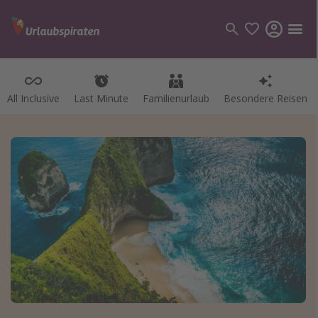
All Inclusive
Last Minute
Familienurlaub
Besondere Reisen
Kategorien
Flüge
Hotel
Pauschalreisen
Kreuzfahrten
Reiseziele
Alle Reiseziele
Bodensee Urlaub
Gozo Urlaub