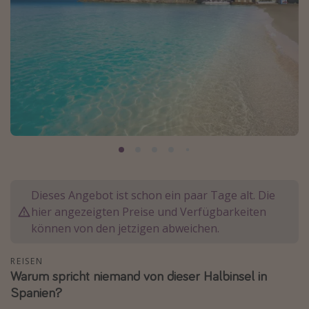
Normandie Urlaub
Goa Urlaub
St. Lucia Urlaub
Kefalonia Urlaub
Krabi Urlaub
Tulum Urlaub
Sri Lanka Rundreise
Japan Rundreise
Dieses Angebot ist schon ein paar Tage alt. Die
hier angezeigten Preise und Verfügbarkeiten
Reisethemen
können von den jetzigen abweichen.
Alle Reisethemen
Wellnessurlaub
REISEN
Warum spricht niemand von dieser Halbinsel in
Disneyland Paris
Spanien?
Roadtrips