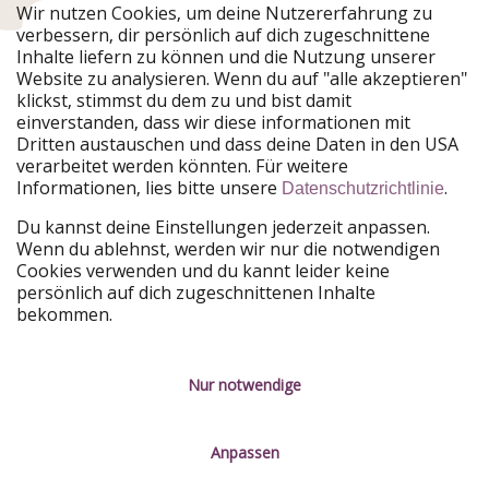
Urlaubspiraten ist Teil der HolidayPirates Group
Wir nutzen Cookies, um deine Nutzererfahrung zu
verbessern, dir persönlich auf dich zugeschnittene
Unsere Märkte
Inhalte liefern zu können und die Nutzung unserer
Website zu analysieren. Wenn du auf "alle akzeptieren"
PiratinViaggio
HolidayPirates
klickst, stimmst du dem zu und bist damit
VakantiePiraten
WakacyjniPiraci
einverstanden, dass wir diese informationen mit
VoyagesPirates
Ferienpiraten
Dritten austauschen und dass deine Daten in den USA
Urlaubspiraten
ViajerosPiratas
verarbeitet werden könnten. Für weitere
TravelPirates
Informationen, lies bitte unsere
.
Datenschutzrichtlinie
Unsere Gruppe
Du kannst deine Einstellungen jederzeit anpassen.
HolidayPirates Group
Wenn du ablehnst, werden wir nur die notwendigen
Cookies verwenden und du kannt leider keine
Lerne uns kennen
Rechtliches
persönlich auf dich zugeschnittenen Inhalte
bekommen.
Über uns
Datenschutz
Karriere
Impressum
Nur notwendige
Presse
Unsere Regeln
Anpassen
Partner
Kontakt