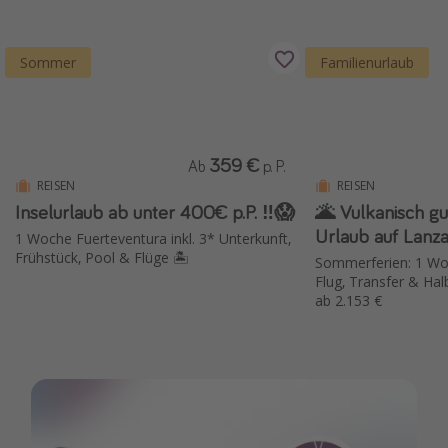
Sommer
Familienurlaub
359 €
Ab
p. P.
REISEN
REISEN
Inselurlaub ab unter 400€ p.P. ‼️😱
🌋 Vulkanisch g
Urlaub auf Lanz
1 Woche Fuerteventura inkl. 3* Unterkunft,
Frühstück, Pool & Flüge 🏝️
Sommerferien: 1 Woc
Flug, Transfer & Hal
ab 2.153 €