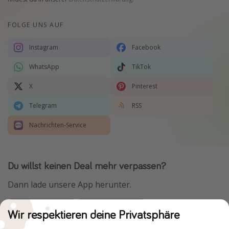
FOLGE UNS AUF
Instagram
Facebook
WhatsApp
TikTok
X
Pinterest
Telegram
RSS
Nachrichten-Service
Du willst keinen Deal mehr verpassen?
Dann lade unsere App herunter.
Wir respektieren deine Privatsphäre