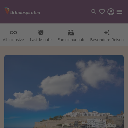
All Inclusive
Last Minute
Familienurlaub
Besondere Reisen
Kategorien
Flüge
Hotel
Pauschalreisen
Kreuzfahrten
Reiseziele
Alle Reiseziele
Bodensee Urlaub
Gozo Urlaub