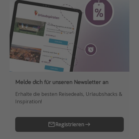
Melde dich für unseren Newsletter an
Downloade unsere App
Erhalte die besten Reisedeals, Urlaubshacks &
Buche die besten Reiseschnäppchen als
Inspiration!
Erstes.
Registrieren