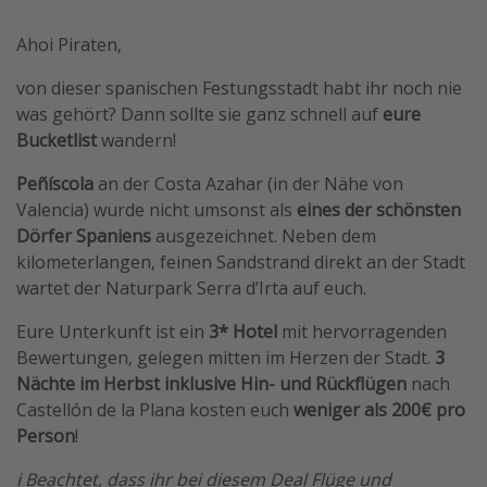
Travel Know How
Ahoi Piraten,
Silvesterreisen
von dieser spanischen Festungsstadt habt ihr noch nie
Last Minute Urlaub Mallorca
was gehört? Dann sollte sie ganz schnell auf
eure
Last Minute Urlaub Deutschland
Bucketlist
wandern!
Peñíscola
an der Costa Azahar (in der Nähe von
Valencia) wurde nicht umsonst als
eines der schönsten
Dörfer Spaniens
ausgezeichnet. Neben dem
kilometerlangen, feinen Sandstrand direkt an der Stadt
wartet der Naturpark Serra d’Irta auf euch.
Eure Unterkunft ist ein
3* Hotel
mit hervorragenden
Bewertungen, gelegen mitten im Herzen der Stadt.
3
Nächte im Herbst inklusive Hin- und Rückflügen
nach
Castellón de la Plana kosten euch
weniger als 200€ pro
Person
!
ℹ️ Beachtet, dass ihr bei diesem Deal Flüge und