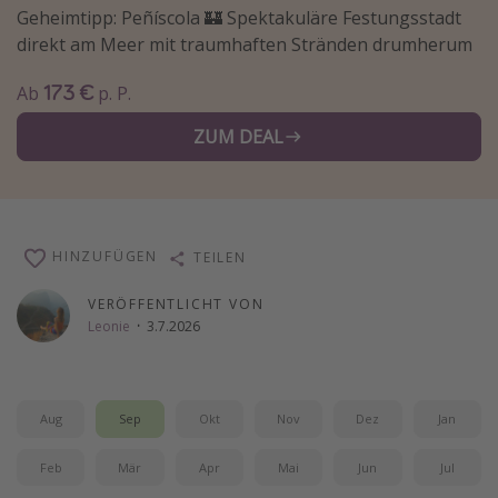
Geheimtipp: Peñíscola 🏰 Spektakuläre Festungsstadt
Wochenendtrip
direkt am Meer mit traumhaften Stränden drumherum
Singlereisen
173 €
Ab
p. P.
Strandurlaub
Gruppenreisen
ZUM DEAL
Hotels in Hamburg
Hotels in Amsterdam
Hotels am Achensee
HINZUFÜGEN
TEILEN
VERÖFFENTLICHT VON
Weitere Themen
Leonie
·
3.7.2026
Reise Journal
Familienurlaub in der Türkei
Rundreisen in Thailand
Aug
Sep
Okt
Nov
Dez
Jan
Bahnreisen in der Schweiz
Feb
Mär
Apr
Mai
Jun
Jul
Reisepassfreie Reiseziele