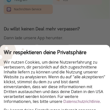
Nachrichten-Service
Du willst keinen Deal mehr verpassen?
Dann lade unsere App herunter.
Wir respektieren deine Privatsphäre
Urlaubspiraten ist Teil der HolidayPirates Group
Wir nutzen Cookies, um deine Nutzererfahrung zu
verbessern, dir persönlich auf dich zugeschnittene
Unsere Märkte
Inhalte liefern zu können und die Nutzung unserer
Website zu analysieren. Wenn du auf "alle akzeptieren"
PiratinViaggio
HolidayPirates
klickst, stimmst du dem zu und bist damit
VakantiePiraten
WakacyjniPiraci
einverstanden, dass wir diese informationen mit
VoyagesPirates
Ferienpiraten
Dritten austauschen und dass deine Daten in den USA
Urlaubspiraten
ViajerosPiratas
verarbeitet werden könnten. Für weitere
TravelPirates
Informationen, lies bitte unsere
.
Datenschutzrichtlinie
Unsere Gruppe