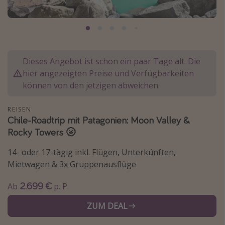
Normandie Urlaub
Goa Urlaub
St. Lucia Urlaub
Kefalonia Urlaub
Dieses Angebot ist schon ein paar Tage alt. Die
hier angezeigten Preise und Verfügbarkeiten
Krabi Urlaub
können von den jetzigen abweichen.
Tulum Urlaub
Sri Lanka Rundreise
REISEN
Chile-Roadtrip mit Patagonien: Moon Valley &
Japan Rundreise
Rocky Towers 🌝
14- oder 17-tägig inkl. Flügen, Unterkünften,
Reisethemen
Mietwagen & 3x Gruppenausflüge
Alle Reisethemen
2.699 €
Ab
p. P.
Wellnessurlaub
Disneyland Paris
ZUM DEAL
Roadtrips