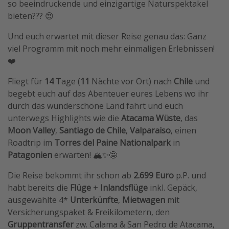
so beeindruckende und einzigartige Naturspektakel
Travel Know How
bieten??? 😍
Silvesterreisen
Und euch erwartet mit dieser Reise genau das: Ganz
Last Minute Urlaub Mallorca
viel Programm mit noch mehr einmaligen Erlebnissen!
❤️
Last Minute Urlaub Deutschland
Fliegt für
14
Tage (
11
Nächte vor Ort) nach
Chile
und
begebt euch auf das Abenteuer eures Lebens wo ihr
durch das wunderschöne Land fahrt und euch
unterwegs Highlights wie die
Atacama Wüste
, das
Moon Valley
,
Santiago de Chile
,
Valparaiso
, einen
Roadtrip im
Torres del Paine Nationalpark
in
Patagonien
erwarten! 🏔️✨🤩
Die Reise bekommt ihr schon ab
2.699 Euro
p.P. und
habt bereits die
Flüge
+
Inlandsflüge
inkl. Gepäck,
ausgewählte 4*
Unterkünfte
,
Mietwagen
mit
Versicherungspaket & Freikilometern, den
Gruppentransfer
zw. Calama & San Pedro de Atacama,