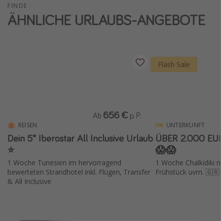
FINDE
ÄHNLICHE URLAUBS-ANGEBOTE
Flash Sale
656 €
Ab
p. P.
REISEN
UNTERKUNFT
Dein 5* Iberostar All Inclusive Urlaub
ÜBER 2.000 EU
⭐️
😱😱
1 Woche Tunesien im hervorragend
1 Woche Chalkidiki mi
bewerteten Strandhotel inkl. Flügen, Transfer
Frühstück uvm. 🇬🇷
& All Inclusive