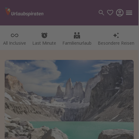
All Inclusive
Last Minute
Familienurlaub
Besondere Reisen
Kategorien
Flüge
Hotel
Pauschalreisen
Kreuzfahrten
Reiseziele
Alle Reiseziele
Bodensee Urlaub
Gozo Urlaub