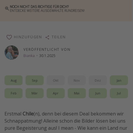
Wochenendtrip
NOCH NICHT DAS RICHTIGE FÜR DICH?
ENTDECKE WEITERE AUSGEWÄHLTE RUNDREISEN!
Singlereisen
Strandurlaub
Gruppenreisen
HINZUFÜGEN
TEILEN
Hotels in Hamburg
VERÖFFENTLICHT VON
Hotels in Amsterdam
Bianka
·
30.1.2025
Hotels am Achensee
Aug
Sep
Okt
Nov
Dez
Jan
Weitere Themen
Reise Journal
Feb
Mär
Apr
Mai
Jun
Jul
Familienurlaub in der Türkei
Rundreisen in Thailand
Erstmal
Chile
(n), denn bei diesem Deal bekommen wir
Schnappatmung! Alleine schon die Bilder lösen bei uns
Bahnreisen in der Schweiz
pure Begeisterung aus! I mean - Wie kann ein Land nur
Reisepassfreie Reiseziele