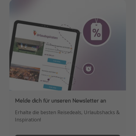
Melde dich für unseren Newsletter an
Downloade unsere App
Erhalte die besten Reisedeals, Urlaubshacks &
Buche die besten Reiseschnäppchen als
Inspiration!
Erstes.