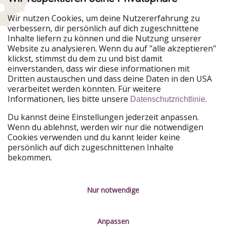
Urlaubspiraten ist Teil der HolidayPirates Group
Wir nutzen Cookies, um deine Nutzererfahrung zu
verbessern, dir persönlich auf dich zugeschnittene
Unsere Märkte
Inhalte liefern zu können und die Nutzung unserer
Website zu analysieren. Wenn du auf "alle akzeptieren"
PiratinViaggio
HolidayPirates
klickst, stimmst du dem zu und bist damit
VakantiePiraten
WakacyjniPiraci
einverstanden, dass wir diese informationen mit
VoyagesPirates
Ferienpiraten
Dritten austauschen und dass deine Daten in den USA
Urlaubspiraten
ViajerosPiratas
verarbeitet werden könnten. Für weitere
TravelPirates
Informationen, lies bitte unsere
.
Datenschutzrichtlinie
Unsere Gruppe
Du kannst deine Einstellungen jederzeit anpassen.
HolidayPirates Group
Wenn du ablehnst, werden wir nur die notwendigen
Cookies verwenden und du kannt leider keine
Lerne uns kennen
Rechtliches
persönlich auf dich zugeschnittenen Inhalte
bekommen.
Über uns
Datenschutz
Karriere
Impressum
Nur notwendige
Presse
Unsere Regeln
Anpassen
Partner
Kontakt