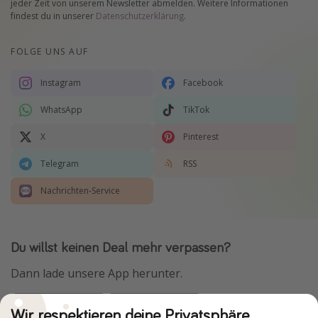
jeder Zeit von unserem Newsletter abmelden. Weitere Informationen
findest du in unserer
Datenschutzerklärung
.
FOLGE UNS AUF
Instagram
Facebook
WhatsApp
TikTok
X
Pinterest
Telegram
RSS
Nachrichten-Service
Du willst keinen Deal mehr verpassen?
Dann lade unsere App herunter.
Wir respektieren deine Privatsphäre