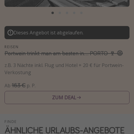
Normandie Urlaub
Goa Urlaub
St. Lucia Urlaub
Dieses Angebot ist abgelaufen.
Kefalonia Urlaub
Krabi Urlaub
REISEN
Portwein trinkt man am besten in... PORTO 🍷 😍
Tulum Urlaub
Sri Lanka Rundreise
z.B. 3 Nächte inkl. Flug und Hotel + 20 € für Portwein-
Verkostung
Japan Rundreise
163 €
Ab
p. P.
Reisethemen
ZUM DEAL
Alle Reisethemen
Wellnessurlaub
FINDE
Disneyland Paris
ÄHNLICHE URLAUBS-ANGEBOTE
Roadtrips