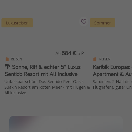
Wochenendtrip
Singlereisen
Luxusreisen
Sommer
Strandurlaub
Gruppenreisen
Hotels in Hamburg
684 €
Ab
p. P.
Hotels in Amsterdam
REISEN
REISEN
Hotels am Achensee
🌴 Sonne, Riff & echter 5* Luxus:
Karibik Europas:
Sentido Resort mit All Inclusive
Weitere Themen
Unfassbar schön: Das Sentido Reef Oasis
Sardinien: 5 Nächte m
Suakin Resort am Roten Meer - mit Flügen &
Flughäfen), guter U
Reise Journal
All Inclusive
Familienurlaub in der Türkei
Rundreisen in Thailand
Bahnreisen in der Schweiz
Reisepassfreie Reiseziele