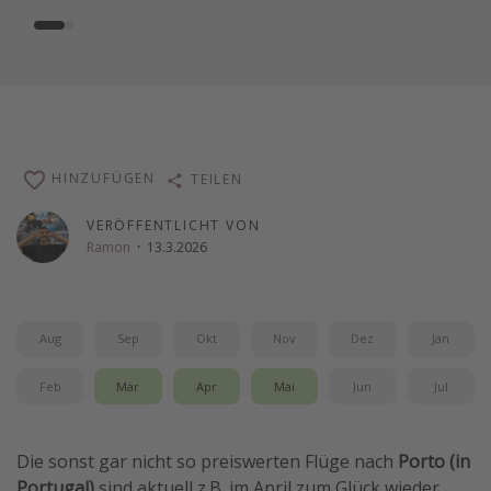
HINZUFÜGEN
TEILEN
VERÖFFENTLICHT VON
Ramon
·
13.3.2026
Aug
Sep
Okt
Nov
Dez
Jan
Feb
Mär
Apr
Mai
Jun
Jul
Die sonst gar nicht so preiswerten Flüge nach
Porto (in
Portugal)
sind aktuell z.B. im April zum Glück wieder