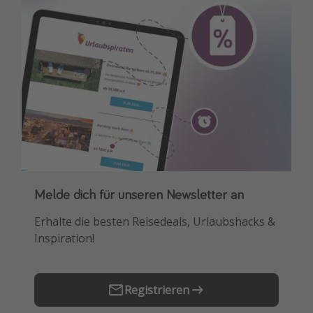
Travel Know How
Silvesterreisen
Last Minute Urlaub Mallorca
Last Minute Urlaub Deutschland
Melde dich für unseren Newsletter an
Downloade unsere App
Erhalte die besten Reisedeals, Urlaubshacks &
Buche die besten Reiseschnäppchen als
Inspiration!
Erstes.
Registrieren