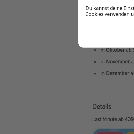
im
Juni
ab 409 E
Du kannst deine Eins
Cookies verwenden un
im
Juli
ab 469 Eu
im
August
ab 51
im
September
a
im
Oktober
ab 5
im
November
a
im
Dezember
ab
Details
Last Minute ab 409