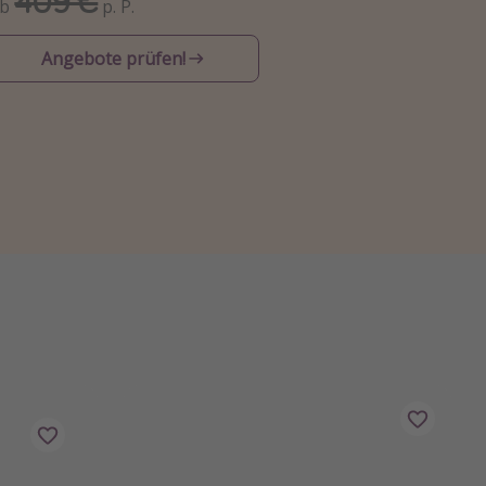
409 €
Ab
p. P.
Angebote prüfen!