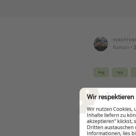
VERÖFFEN
Ramon
·
2
Aug
Sep
Wenn der Tapetenw
Wir respektieren
Leistungs-Verhältn
Entspannung dank A
Wir nutzen Cookies, 
Inhalte liefern zu kö
👌 7 Nächte mit Üb
akzeptieren" klickst,
Dritten austauschen 
& Flügen erhaltet ih
Informationen, lies b