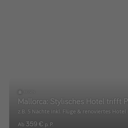
REISEN
Mallorca: Stylisches Hotel trifft
z.B. 5 Nächte inkl. Flüge & renoviertes Hot
359 €
Ab
p. P.