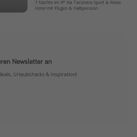
7 Nächte im 4* Na Taconera Sport & Relax
Hotel mit Flügen & Halbpension
eren Newsletter an
 App
deals, Urlaubshacks & Inspiration!
chnäppchen als Erstes.