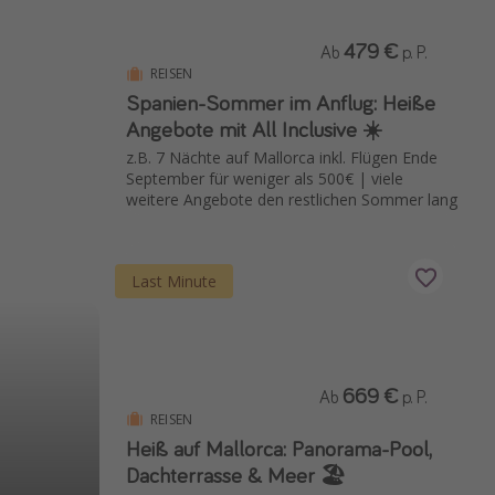
479 €
Ab
p. P.
REISEN
Spanien-Sommer im Anflug: Heiße
Angebote mit All Inclusive ☀️
z.B. 7 Nächte auf Mallorca inkl. Flügen Ende
September für weniger als 500€ | viele
weitere Angebote den restlichen Sommer lang
Last Minute
669 €
Ab
p. P.
REISEN
Heiß auf Mallorca: Panorama-Pool,
Dachterrasse & Meer 🏖️