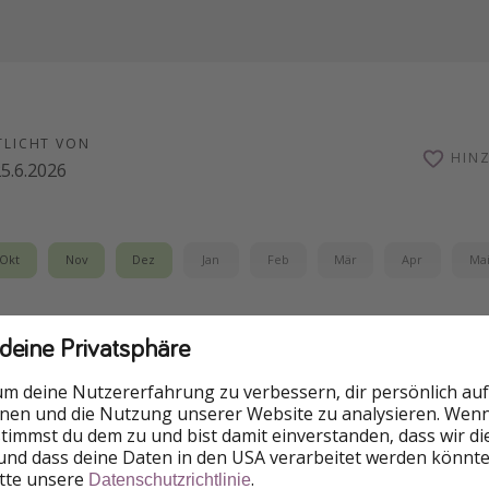
TLICHT VON
HIN
5.6.2026
Okt
Nov
Dez
Jan
Feb
Mär
Apr
Ma
echsel dringend nötig ist, auf nach Marsa Alam: Ein hervo
 deine Privatsphäre
is bei super günstigen Preisen, ruhige Strände, türkises W
ll Inclusive! 🤩
um deine Nutzererfahrung zu verbessern, dir persönlich auf
nnen und die Nutzung unserer Website zu analysieren. Wenn 
ernachtungen beispielsweise im 4-Sterne-Resort "Coral Hill
 stimmst du dem zu und bist damit einverstanden, dass wir d
und dass deine Daten in den USA verarbeitet werden könnte
r ...
itte unsere
.
Datenschutzrichtlinie