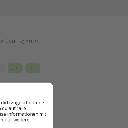
ZUFÜGEN
TEILEN
i
Jun
Jul
rragendes Preis-
asser und volle
 dich zugeschnittene
du auf "alle
s" mit
All Inclusive
iese informationen mit
n. Für weitere