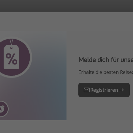
Melde dich für uns
Downloade unsere
Erhalte die besten Reise
Buche die besten Reises
Registrieren