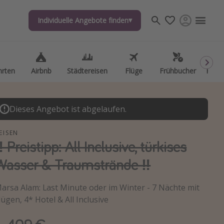
Individuelle Angebote finden
Individuelle Angebote finden
hrten
hrten
Airbnb
Airbnb
Städtereisen
Städtereisen
Flüge
Flüge
Frühbucher
Frühbucher
Kurzu
Kurzu
Dieses Angebot ist abgelaufen.
EISEN
️ Preistipp: All Inclusive, türkises
Wasser & Traumstrände ‼️
arsa Alam: Last Minute oder im Winter - 7 Nächte mit
lügen, 4* Hotel & All Inclusive