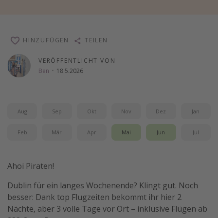
Wochenendtrip
Singlereisen
HINZUFÜGEN
TEILEN
Strandurlaub
Gruppenreisen
VERÖFFENTLICHT VON
Ben
·
18.5.2026
Hotels in Hamburg
Hotels in Amsterdam
Hotels am Achensee
Aug
Sep
Okt
Nov
Dez
Jan
Feb
Mär
Apr
Mai
Jun
Jul
Weitere Themen
Reise Journal
Ahoi Piraten!
Familienurlaub in der Türkei
Rundreisen in Thailand
Dublin für ein langes Wochenende? Klingt gut. Noch
besser: Dank top Flugzeiten bekommt ihr hier 2
Bahnreisen in der Schweiz
Nächte, aber 3 volle Tage vor Ort – inklusive Flügen ab
Reisepassfreie Reiseziele