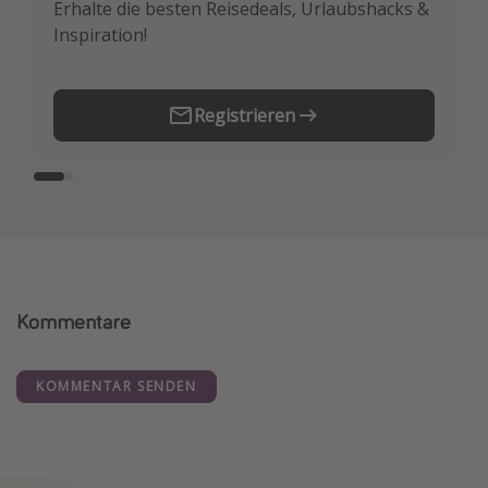
Erhalte die besten Reisedeals, Urlaubshacks &
Buche die besten Reiseschnäppchen als
Inspiration!
Erstes.
Registrieren
Kommentare
KOMMENTAR SENDEN