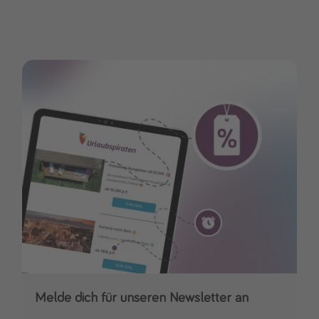
Melde dich für unseren Newsletter an
Downloade unsere App