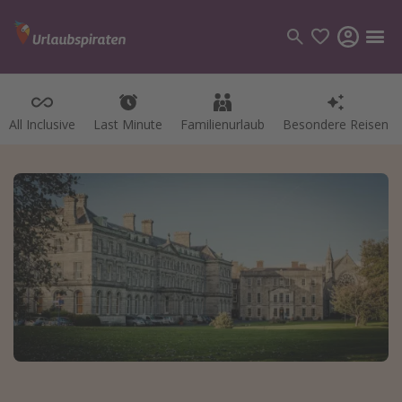
All Inclusive
Last Minute
Familienurlaub
Besondere Reisen
Kategorien
Flüge
Hotel
Pauschalreisen
Kreuzfahrten
Reiseziele
Alle Reiseziele
Bodensee Urlaub
Gozo Urlaub