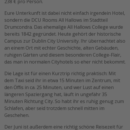
238 € pro Person.
Travel Know How
Eure Unterkunft ist dabei nicht einfach irgendein Hotel,
Silvesterreisen
sondern die DCU Rooms All Hallows im Stadtteil
Last Minute Urlaub Mallorca
Drumcondra. Das ehemalige All Hallows College wurde
bereits 1842 gegründet. Heute gehört der historische
Last Minute Urlaub Deutschland
Campus zur Dublin City University. Ihr übernachtet also
an einem Ort mit echter Geschichte, alten Gebäuden,
ruhigen Gärten und diesem besonderen College-Flair,
das man in normalen Cityhotels so eher nicht bekommt.
Die Lage ist für einen Kurztrip richtig praktisch: Mit
dem Taxi seid ihr in etwa 15 Minuten im Zentrum, mit
den Öffis in ca. 25 Minuten, und wer Lust auf einen
längeren Spaziergang hat, läuft in ungefähr 35
Minuten Richtung City. So habt ihr es ruhig genug zum
Schlafen, aber seid trotzdem schnell mitten im
Geschehen.
Der Juni ist außerdem eine richtig schöne Reisezeit für