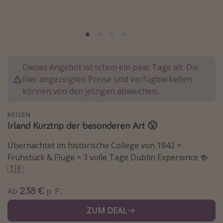
Normandie Urlaub
Goa Urlaub
St. Lucia Urlaub
Kefalonia Urlaub
Dieses Angebot ist schon ein paar Tage alt. Die
Krabi Urlaub
hier angezeigten Preise und Verfügbarkeiten
können von den jetzigen abweichen.
Tulum Urlaub
Sri Lanka Rundreise
REISEN
Japan Rundreise
Irland Kurztrip der besonderen Art 😮
Übernachtet im historische College von 1842 +
Reisethemen
Frühstück & Flüge = 3 volle Tage Dublin Experience 🍻
🇮🇪
Alle Reisethemen
Wellnessurlaub
238 €
Ab
p. P.
Disneyland Paris
ZUM DEAL
Roadtrips