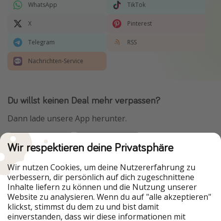
WhatsApp
TikTok
X
Pinterest
Telegram
RSS
Nachrichten-Service
Du willst keinen Deal mehr verpassen?
Dann lade unsere App herunter.
Wir respektieren deine Privatsphäre
Urlaubspiraten ist Teil der HolidayPirates Group
Wir nutzen Cookies, um deine Nutzererfahrung zu
verbessern, dir persönlich auf dich zugeschnittene
Unsere Märkte
Inhalte liefern zu können und die Nutzung unserer
Website zu analysieren. Wenn du auf "alle akzeptieren"
PiratinViaggio
HolidayPirates
klickst, stimmst du dem zu und bist damit
VakantiePiraten
WakacyjniPiraci
einverstanden, dass wir diese informationen mit
VoyagesPirates
Ferienpiraten