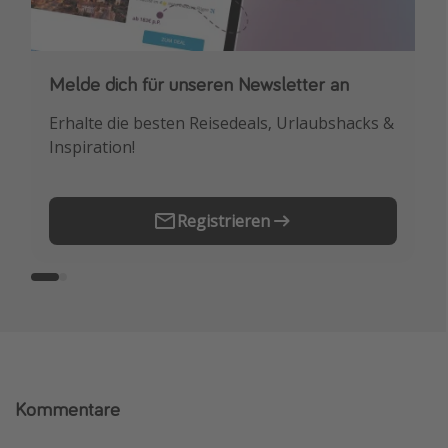
Melde dich für unseren Newsletter an
Downloade unsere App
Erhalte die besten Reisedeals, Urlaubshacks &
Buche die besten Reiseschnäppchen als
Inspiration!
Erstes.
Registrieren
Kommentare