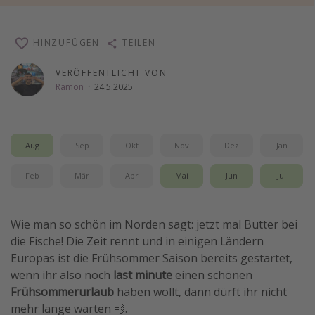
Wochenendtrip
Singlereisen
HINZUFÜGEN
TEILEN
Strandurlaub
VERÖFFENTLICHT VON
Gruppenreisen
Ramon
·
24.5.2025
Hotels in Hamburg
Hotels in Amsterdam
Aug
Sep
Okt
Nov
Dez
Jan
Hotels am Achensee
Feb
Mär
Apr
Mai
Jun
Jul
Weitere Themen
Reise Journal
Wie man so schön im Norden sagt: jetzt mal Butter bei
die Fische! Die Zeit rennt und in einigen Ländern
Familienurlaub in der Türkei
Europas ist die Frühsommer Saison bereits gestartet,
Rundreisen in Thailand
wenn ihr also noch
last minute
einen schönen
Bahnreisen in der Schweiz
Frühsommerurlaub
haben wollt, dann dürft ihr nicht
mehr lange warten 💨.
Reisepassfreie Reiseziele