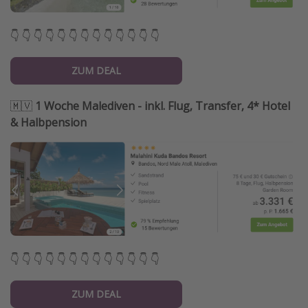
👇 👇 👇 👇 👇 👇 👇 👇 👇 👇 👇 👇 👇
ZUM DEAL
🇲🇻
1 Woche Malediven - inkl. Flug, Transfer, 4* Hotel
& Halbpension
👇 👇 👇 👇 👇 👇 👇 👇 👇 👇 👇 👇 👇
ZUM DEAL