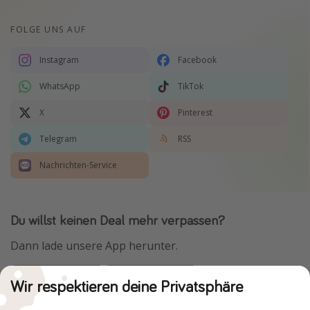
FOLGE UNS AUF
Instagram
Facebook
WhatsApp
TikTok
X
Pinterest
Telegram
RSS
Nachrichten-Service
Du willst keinen Deal mehr verpassen?
Dann lade unsere App herunter.
Wir respektieren deine Privatsphäre