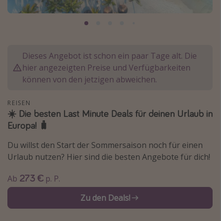
Normandie Urlaub
Goa Urlaub
St. Lucia Urlaub
Dieses Angebot ist schon ein paar Tage alt. Die
Kefalonia Urlaub
hier angezeigten Preise und Verfügbarkeiten
Krabi Urlaub
können von den jetzigen abweichen.
Tulum Urlaub
REISEN
Sri Lanka Rundreise
☀️ Die besten Last Minute Deals für deinen Urlaub in
Japan Rundreise
Europa! 🧳
Du willst den Start der Sommersaison noch für einen
Reisethemen
Urlaub nutzen? Hier sind die besten Angebote für dich!
Alle Reisethemen
273 €
Ab
p. P.
Wellnessurlaub
Zu den Deals!
Disneyland Paris
Roadtrips