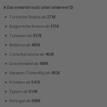
Travel Know How
⬇️ Das erwartet euch unter anderem! 😍
Silvesterreisen
Türkische Riviera ab
273€
Last Minute Urlaub Mallorca
Bulgarische Riviera ab
315€
Last Minute Urlaub Deutschland
Tunesien ab
337€
Mallorca ab
460€
Costa Barcelona ab
462€
Griechenland ab
468€
Kanaren (Teneriffa) ab
492€
Kroatien ab
541€
Zypern ab
614€
Portugal ab
698€