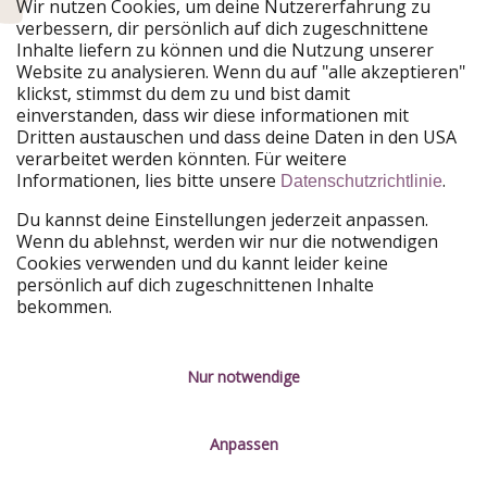
Urlaubspiraten ist Teil der HolidayPirates Group
Wir nutzen Cookies, um deine Nutzererfahrung zu
verbessern, dir persönlich auf dich zugeschnittene
Unsere Märkte
Inhalte liefern zu können und die Nutzung unserer
Website zu analysieren. Wenn du auf "alle akzeptieren"
PiratinViaggio
HolidayPirates
klickst, stimmst du dem zu und bist damit
VakantiePiraten
WakacyjniPiraci
einverstanden, dass wir diese informationen mit
VoyagesPirates
Ferienpiraten
Dritten austauschen und dass deine Daten in den USA
Urlaubspiraten
ViajerosPiratas
verarbeitet werden könnten. Für weitere
TravelPirates
Informationen, lies bitte unsere
.
Datenschutzrichtlinie
Unsere Gruppe
Du kannst deine Einstellungen jederzeit anpassen.
HolidayPirates Group
Wenn du ablehnst, werden wir nur die notwendigen
Cookies verwenden und du kannt leider keine
Lerne uns kennen
Rechtliches
persönlich auf dich zugeschnittenen Inhalte
bekommen.
Über uns
Datenschutz
Karriere
Impressum
Nur notwendige
Presse
Unsere Regeln
Anpassen
Partner
Kontakt