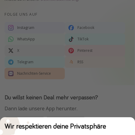
FOLGE UNS AUF
Instagram
Facebook
WhatsApp
TikTok
X
Pinterest
Telegram
RSS
Nachrichten-Service
Du willst keinen Deal mehr verpassen?
Dann lade unsere App herunter.
Wir respektieren deine Privatsphäre