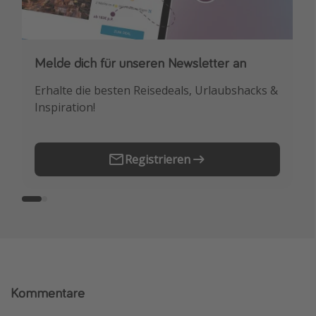
Melde dich für unseren Newsletter an
Downloade unsere App
Erhalte die besten Reisedeals, Urlaubshacks &
Buche die besten Reiseschnäppchen als
Inspiration!
Erstes.
Registrieren
Kommentare