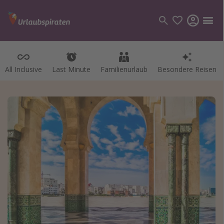
All Inclusive
Last Minute
Familienurlaub
Besondere Reisen
Kategorien
Flüge
Hotel
Pauschalreisen
Kreuzfahrten
Reiseziele
Alle Reiseziele
Bodensee Urlaub
Gozo Urlaub