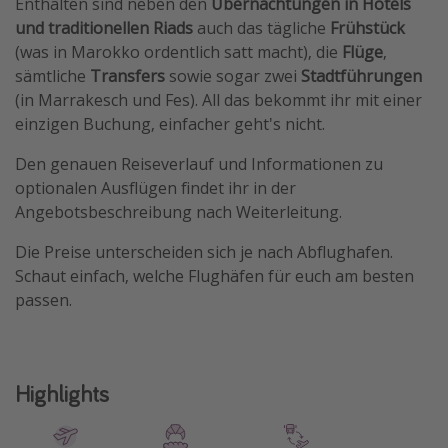
Enthalten sind neben den
Übernachtungen in Hotels
Travel Know How
und traditionellen Riads
auch das tägliche
Frühstück
(was in Marokko ordentlich satt macht), die
Flüge
,
Silvesterreisen
sämtliche
Transfers
sowie sogar zwei
Stadtführungen
Last Minute Urlaub Mallorca
(in Marrakesch und Fes). All das bekommt ihr mit einer
Last Minute Urlaub Deutschland
einzigen Buchung, einfacher geht's nicht.
Den genauen Reiseverlauf und Informationen zu
optionalen Ausflügen findet ihr in der
Angebotsbeschreibung nach Weiterleitung.
Die Preise unterscheiden sich je nach Abflughafen.
Schaut einfach, welche Flughäfen für euch am besten
passen.
Highlights