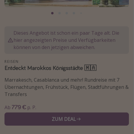
Normandie Urlaub
Goa Urlaub
St. Lucia Urlaub
Dieses Angebot ist schon ein paar Tage alt. Die
Kefalonia Urlaub
hier angezeigten Preise und Verfügbarkeiten
Krabi Urlaub
können von den jetzigen abweichen.
Tulum Urlaub
REISEN
Sri Lanka Rundreise
Entdeckt Marokkos Königsstädte 🇲🇦
Japan Rundreise
Marrakesch, Casablanca und mehr! Rundreise mit 7
Übernachtungen, Frühstück, Flügen, Stadtführungen &
Reisethemen
Transfers
Alle Reisethemen
779 €
Ab
p. P.
Wellnessurlaub
ZUM DEAL
Disneyland Paris
Roadtrips