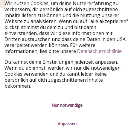
Urlaubspiraten ist Teil der HolidayPirates Group
Wir nutzen Cookies, um deine Nutzererfahrung zu
verbessern, dir persönlich auf dich zugeschnittene
Unsere Märkte
Inhalte liefern zu können und die Nutzung unserer
Website zu analysieren. Wenn du auf "alle akzeptieren"
PiratinViaggio
HolidayPirates
klickst, stimmst du dem zu und bist damit
VakantiePiraten
WakacyjniPiraci
einverstanden, dass wir diese informationen mit
VoyagesPirates
Ferienpiraten
Dritten austauschen und dass deine Daten in den USA
Urlaubspiraten
ViajerosPiratas
verarbeitet werden könnten. Für weitere
TravelPirates
Informationen, lies bitte unsere
.
Datenschutzrichtlinie
Unsere Gruppe
Du kannst deine Einstellungen jederzeit anpassen.
HolidayPirates Group
Wenn du ablehnst, werden wir nur die notwendigen
Cookies verwenden und du kannt leider keine
Lerne uns kennen
Rechtliches
persönlich auf dich zugeschnittenen Inhalte
bekommen.
Über uns
Datenschutz
Karriere
Impressum
Nur notwendige
Presse
Unsere Regeln
Anpassen
Partner
Kontakt