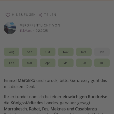
Wochenendtrip
Singlereisen
HINZUFÜGEN
TEILEN
Strandurlaub
VERÖFFENTLICHT VON
Gruppenreisen
EckMarc
·
9.2.2025
Hotels in Hamburg
Hotels in Amsterdam
Aug
Sep
Okt
Nov
Dez
Jan
Hotels am Achensee
Feb
Mär
Apr
Mai
Jun
Jul
Weitere Themen
Reise Journal
Einmal
Marokko
und zurück, bitte. Ganz easy geht das
mit diesem Deal.
Familienurlaub in der Türkei
Rundreisen in Thailand
Ihr erkundet nämlich bei einer
einwöchigen Rundreise
die
Königsstädte des Landes
, genauer gesagt
Bahnreisen in der Schweiz
Marrakesch, Rabat, Fes, Meknes und Casablanca
.
Reisepassfreie Reiseziele