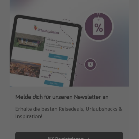
Travel Know How
Silvesterreisen
Last Minute Urlaub Mallorca
Last Minute Urlaub Deutschland
Melde dich für unseren Newsletter an
Downloade unsere App
Erhalte die besten Reisedeals, Urlaubshacks &
Buche die besten Reiseschnäppchen als
Inspiration!
Erstes.