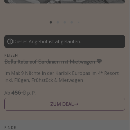
Normandie Urlaub
Goa Urlaub
St. Lucia Urlaub
Kefalonia Urlaub
Dieses Angebot ist abgelaufen.
Krabi Urlaub
Tulum Urlaub
REISEN
Bella Italia auf Sardinien mit Mietwagen 💛
Sri Lanka Rundreise
Japan Rundreise
Im Mai: 9 Nächte in der Karibik Europas im 4* Resort
inkl. Flügen, Frühstück & Mietwagen
Reisethemen
486 €
Ab
p. P.
Alle Reisethemen
ZUM DEAL
Wellnessurlaub
Disneyland Paris
Roadtrips
FINDE