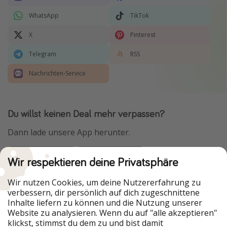
WhatsApp
TikTok
X
Pinterest
Telegram
RSS
Nachrichten-Service
Du willst keinen Deal mehr verpassen?
Dann lade unsere App herunter.
Wir respektieren deine Privatsphäre
Urlaubspiraten ist Teil der HolidayPirates Group
Wir nutzen Cookies, um deine Nutzererfahrung zu
verbessern, dir persönlich auf dich zugeschnittene
Unsere Märkte
Inhalte liefern zu können und die Nutzung unserer
Website zu analysieren. Wenn du auf "alle akzeptieren"
PiratinViaggio
HolidayPirates
klickst, stimmst du dem zu und bist damit
VakantiePiraten
WakacyjniPiraci