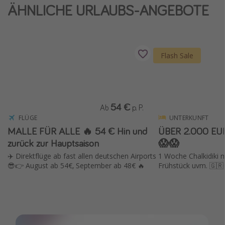
ÄHNLICHE URLAUBS-ANGEBOTE
Wochenendtrip
Singlereisen
Strandurlaub
Flash Sale
Gruppenreisen
Hotels in Hamburg
Hotels in Amsterdam
54 €
Ab
p. P.
Hotels am Achensee
FLÜGE
UNTERKUNFT
MALLE FÜR ALLE 🔥 54 € Hin und
ÜBER 2.000 EU
Weitere Themen
zurück zur Hauptsaison
😱😱
✈️ Direktflüge ab fast allen deutschen Airports
1 Woche Chalkidiki mi
Reise Journal
😎👉 August ab 54€, September ab 48€ 🔥
Frühstück uvm. 🇬🇷
Familienurlaub in der Türkei
Rundreisen in Thailand
Bahnreisen in der Schweiz
Reisepassfreie Reiseziele