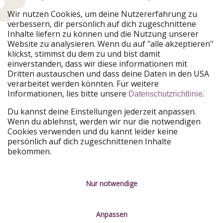
Urlaubspiraten ist Teil der HolidayPirates Group
Wir nutzen Cookies, um deine Nutzererfahrung zu
verbessern, dir persönlich auf dich zugeschnittene
Unsere Märkte
Inhalte liefern zu können und die Nutzung unserer
Website zu analysieren. Wenn du auf "alle akzeptieren"
PiratinViaggio
HolidayPirates
klickst, stimmst du dem zu und bist damit
VakantiePiraten
WakacyjniPiraci
einverstanden, dass wir diese informationen mit
VoyagesPirates
Ferienpiraten
Dritten austauschen und dass deine Daten in den USA
Urlaubspiraten
ViajerosPiratas
verarbeitet werden könnten. Für weitere
TravelPirates
Informationen, lies bitte unsere
.
Datenschutzrichtlinie
Unsere Gruppe
Du kannst deine Einstellungen jederzeit anpassen.
HolidayPirates Group
Wenn du ablehnst, werden wir nur die notwendigen
Cookies verwenden und du kannt leider keine
Lerne uns kennen
Rechtliches
persönlich auf dich zugeschnittenen Inhalte
bekommen.
Über uns
Datenschutz
Karriere
Impressum
Nur notwendige
Presse
Unsere Regeln
Anpassen
Partner
Kontakt