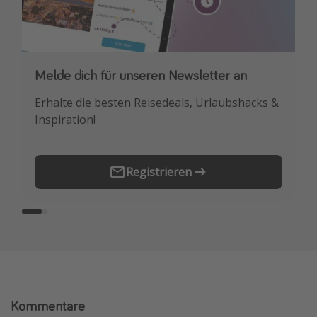
Melde dich für unseren Newsletter an
Downloade unsere App
Erhalte die besten Reisedeals, Urlaubshacks &
Buche die besten Reiseschnäppchen als
Inspiration!
Erstes.
Registrieren
Kommentare