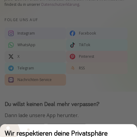
findest du in unserer
Datenschutzerklärung
.
FOLGE UNS AUF
Instagram
Facebook
WhatsApp
TikTok
X
Pinterest
Telegram
RSS
Nachrichten-Service
Du willst keinen Deal mehr verpassen?
Dann lade unsere App herunter.
Wir respektieren deine Privatsphäre