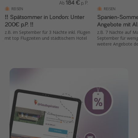
184 €
Ab
p. P.
REISEN
REISEN
‼️ Spätsommer in London: Unter
Spanien-Sommer
200€ p.P. ‼️
Angebote mit All
z.B. im September für 3 Nächte inkl. Flügen
z.B. 7 Nächte auf Ma
mit top Flugzeiten und städtischem Hotel
September für wenige
weitere Angebote de