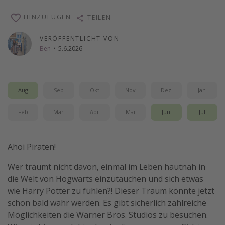
Wochenendtrip
HINZUFÜGEN
TEILEN
Singlereisen
VERÖFFENTLICHT VON
Strandurlaub
Ben
·
5.6.2026
Gruppenreisen
Hotels in Hamburg
Aug
Sep
Okt
Nov
Dez
Jan
Hotels in Amsterdam
Hotels am Achensee
Feb
Mär
Apr
Mai
Jun
Jul
Weitere Themen
Ahoi Piraten!
Reise Journal
Wer träumt nicht davon, einmal im Leben hautnah in
Familienurlaub in der Türkei
die Welt von Hogwarts einzutauchen und sich etwas
Rundreisen in Thailand
wie Harry Potter zu fühlen?! Dieser Traum könnte jetzt
schon bald wahr werden. Es gibt sicherlich zahlreiche
Bahnreisen in der Schweiz
Möglichkeiten die Warner Bros. Studios zu besuchen.
Reisepassfreie Reiseziele