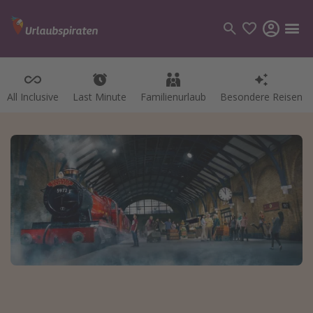
All Inclusive
Last Minute
Familienurlaub
Besondere Reisen
Kategorien
Flüge
Hotel
Pauschalreisen
Kreuzfahrten
Reiseziele
Alle Reiseziele
Bodensee Urlaub
Gozo Urlaub