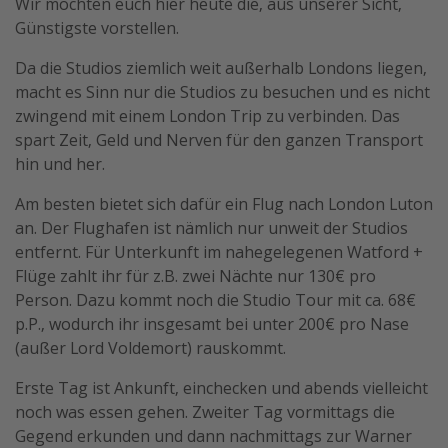
Wir möchten euch hier heute die, aus unserer Sicht,
Travel Know How
Günstigste vorstellen.
Silvesterreisen
Da die Studios ziemlich weit außerhalb Londons liegen,
Last Minute Urlaub Mallorca
macht es Sinn nur die Studios zu besuchen und es nicht
zwingend mit einem London Trip zu verbinden. Das
Last Minute Urlaub Deutschland
spart Zeit, Geld und Nerven für den ganzen Transport
hin und her.
Am besten bietet sich dafür ein Flug nach London Luton
an. Der Flughafen ist nämlich nur unweit der Studios
entfernt. Für Unterkunft im nahegelegenen Watford +
Flüge zahlt ihr für z.B. zwei Nächte nur 130€ pro
Person. Dazu kommt noch die Studio Tour mit ca. 68€
p.P., wodurch ihr insgesamt bei unter 200€ pro Nase
(außer Lord Voldemort) rauskommt.
Erste Tag ist Ankunft, einchecken und abends vielleicht
noch was essen gehen. Zweiter Tag vormittags die
Gegend erkunden und dann nachmittags zur Warner