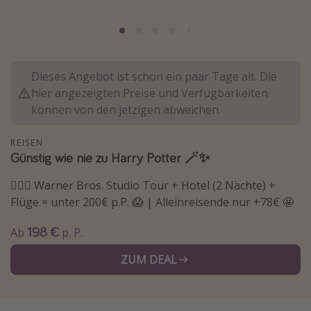
Normandie Urlaub
Goa Urlaub
St. Lucia Urlaub
Dieses Angebot ist schon ein paar Tage alt. Die
Kefalonia Urlaub
hier angezeigten Preise und Verfügbarkeiten
Krabi Urlaub
können von den jetzigen abweichen.
Tulum Urlaub
REISEN
Sri Lanka Rundreise
Günstig wie nie zu Harry Potter 🪄✨
Japan Rundreise
🧙🏻‍♂️ Warner Bros. Studio Tour + Hotel (2 Nächte) +
Flüge = unter 200€ p.P. 😱 | Alleinreisende nur +78€ 🤩
Reisethemen
198 €
Ab
p. P.
Alle Reisethemen
ZUM DEAL
Wellnessurlaub
Disneyland Paris
Roadtrips